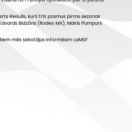
ts Reišulis, kurš trīs posmus pirms sezonas
 Edvards Bidzāns (Rodeo MX), Mairis Pumpurs
ltātiem mēs sekotājus informēsim LaMSF