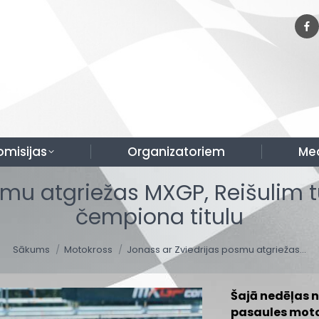
omisijas
Organizatoriem
Me
smu atgriežas MXGP, Reišulim t
čempiona titulu
You are here:
Sākums
Motokross
Jonass ar Zviedrijas posmu atgriežas…
Šajā nedēļas n
pasaules moto