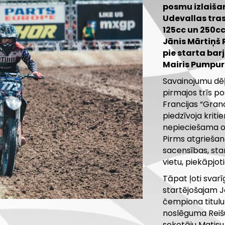
posmu izlaišan
Udevallas tra
125cc un 250cc
Jānis Mārtiņš R
pie starta bar
Mairis Pumpurs
Savainojumu dēļ
pirmajos trīs p
Francijas “Grand
piedzīvoja kriti
nepieciešama ope
Pirms atgriešan
sacensības, sta
vietu, piekāpjot
Tāpat ļoti svar
startējošajam J
čempiona titulu
noslēguma Reišu
sekotāju Matisu