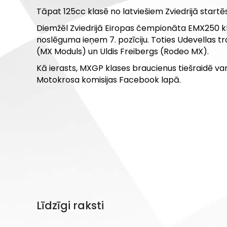
Tāpat 125cc klasē no latviešiem Zviedrijā start
Diemžēl Zviedrijā Eiropas čempionāta EMX250 kla
noslēguma ieņem 7. pozīciju. Toties Udevellas 
(MX Moduls) un Uldis Freibergs (Rodeo MX).
Kā ierasts, MXGP klases braucienus tiešraidē v
Motokrosa komisijas Facebook lapā.
Līdzīgi raksti