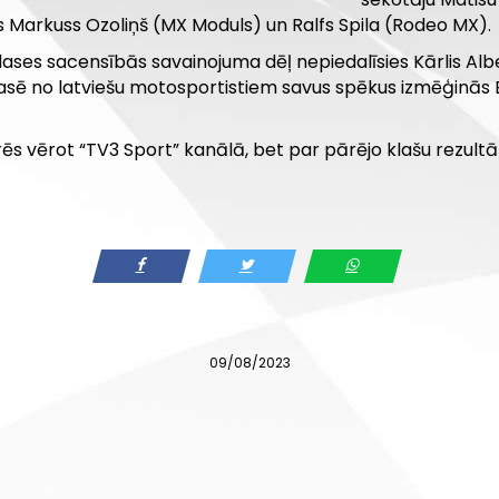
ēs Markuss Ozoliņš (MX Moduls) un Ralfs Spila (Rodeo MX).
ses sacensībās savainojuma dēļ nepiedalīsies Kārlis Alber
trasē no latviešu motosportistiem savus spēkus izmēģinās
arēs vērot “TV3 Sport” kanālā, bet par pārējo klašu rezu
09/08/2023