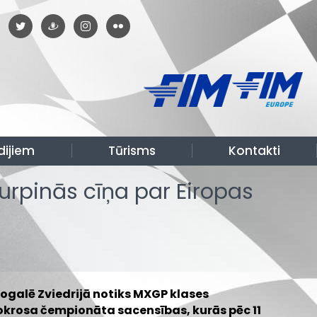
dijiem
Tūrisms
Kontakti
urpinās cīņa par Eiropas
ogalē Zviedrijā notiks MXGP klases
krosa čempionāta sacensības, kurās pēc 11