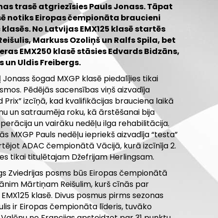
as trasē atgriezīsies Pauls Jonass. Tāpat
sē notiks Eiropas čempionāta braucieni
 klasēs. No Latvijas EMX125 klasē startēs
eišulis, Markuss Ozoliņš un Ralfs Spila, bet
jeras EMX250 klasē stāsies Edvards Bidzāns,
 un Uldis Freibergs.
 Jonass šogad MXGP klasē piedalījies tikai
osmos. Pēdējās sacensības viņš aizvadīja
 Prix” izcīņā, kad kvalifikācijas brauciena laikā
enu un satraumēja roku, kā ārstēšanai bija
rācija un vairāku nedēļu ilga rehabilitācija.
ās MXGP Pauls nedēļu iepriekš aizvadīja “testa”
rtējot ADAC čempionātā Vācijā, kurā izcīnīja 2.
ies tikai titulētajam Džefrijam Herlingsam.
īgs Zviedrijas posms būs Eiropas čempionātā
ānim Mārtiņam Reišulim, kurš cīnās par
 EMX125 klasē. Divus posmus pirms sezonas
lis ir Eiropas čempionāta līderis, tuvāko
 Valēnu no Francijas apsteidzot par 31 punktu.