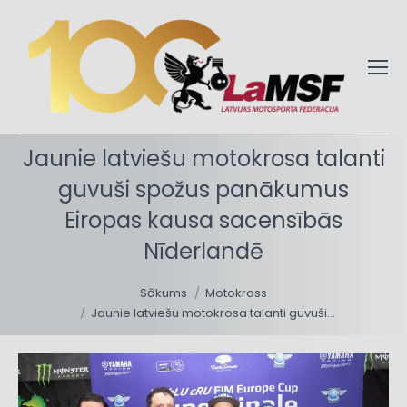
Jaunie latviešu motokrosa talanti
guvuši spožus panākumus
Eiropas kausa sacensībās
Nīderlandē
You are here:
Sākums
Motokross
Jaunie latviešu motokrosa talanti guvuši…