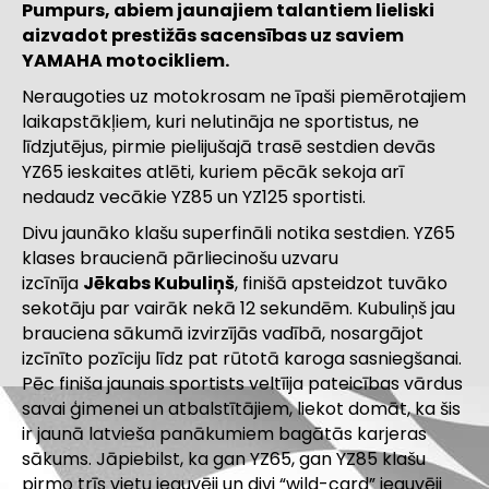
Pumpurs, abiem jaunajiem talantiem lieliski
aizvadot prestižās sacensības uz saviem
YAMAHA motocikliem.
Neraugoties uz motokrosam ne īpaši piemērotajiem
laikapstākļiem, kuri nelutināja ne sportistus, ne
līdzjutējus, pirmie pielijušajā trasē sestdien devās
YZ65 ieskaites atlēti, kuriem pēcāk sekoja arī
nedaudz vecākie YZ85 un YZ125 sportisti.
Divu jaunāko klašu superfināli notika sestdien. YZ65
klases braucienā pārliecinošu uzvaru
izcīnīja
Jēkabs Kubuliņš
, finišā apsteidzot tuvāko
sekotāju par vairāk nekā 12 sekundēm. Kubuliņš jau
brauciena sākumā izvirzījās vadībā, nosargājot
izcīnīto pozīciju līdz pat rūtotā karoga sasniegšanai.
Pēc finiša jaunais sportists veltīija pateicības vārdus
savai ģimenei un atbalstītājiem, liekot domāt, ka šis
ir jaunā latvieša panākumiem bagātās karjeras
sākums. Jāpiebilst, ka gan YZ65, gan YZ85 klašu
pirmo trīs vietu ieguvēji un divi “wild-card” ieguvēji