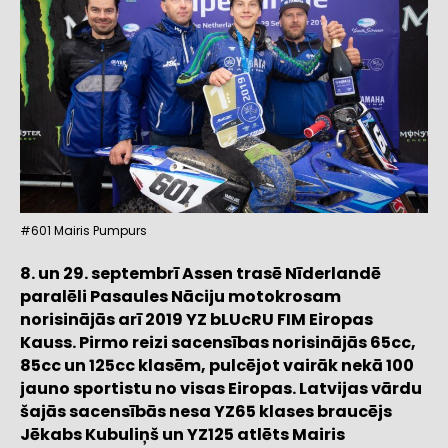
#601 Mairis Pumpurs
8. un 29. septembrī Assen trasē Nīderlandē
paralēli Pasaules Nāciju motokrosam
norisinājās arī 2019 YZ bLUcRU FIM Eiropas
Kauss. Pirmo reizi sacensības norisinājās 65cc,
85cc un 125cc klasēm, pulcējot vairāk nekā 100
jauno sportistu no visas Eiropas. Latvijas vārdu
šajās sacensībās nesa YZ65 klases braucējs
Jēkabs Kubuliņš un YZ125 atlēts Mairis