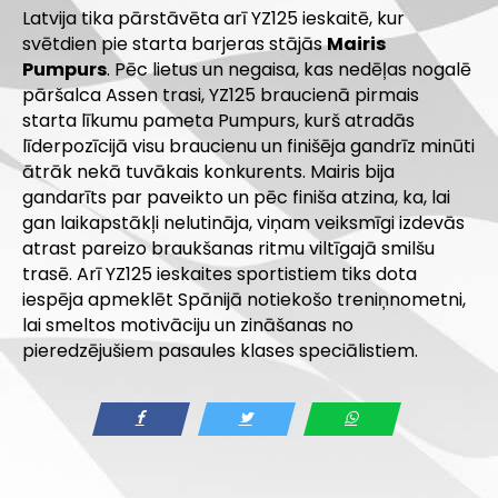
Latvija tika pārstāvēta arī YZ125 ieskaitē, kur
svētdien pie starta barjeras stājās
Mairis
Pumpurs
. Pēc lietus un negaisa, kas nedēļas nogalē
pāršalca Assen trasi, YZ125 braucienā pirmais
starta līkumu pameta Pumpurs, kurš atradās
līderpozīcijā visu braucienu un finišēja gandrīz minūti
ātrāk nekā tuvākais konkurents. Mairis bija
gandarīts par paveikto un pēc finiša atzina, ka, lai
gan laikapstākļi nelutināja, viņam veiksmīgi izdevās
atrast pareizo braukšanas ritmu viltīgajā smilšu
trasē. Arī YZ125 ieskaites sportistiem tiks dota
iespēja apmeklēt Spānijā notiekošo treniņnometni,
lai smeltos motivāciju un zināšanas no
pieredzējušiem pasaules klases speciālistiem.