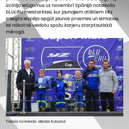
izcīnīja ielūgumus uz novembrī Spānijā notiekošo
bLUcRU meistarklasi, kur jaunajiem atlētiem tiks
sniegta iespēja apgūt jaunas prasmes un iemaņas,
lai nākotnē veidotu spožu karjeru starptautiskā
mērogā.
Trešais no kreisās Jēkabs Kubuliņš