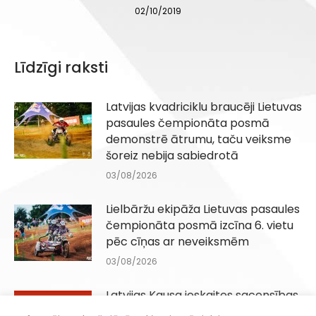
02/10/2019
Līdzīgi raksti
Latvijas kvadriciklu braucēji Lietuvas
pasaules čempionāta posmā
demonstrē ātrumu, taču veiksme
šoreiz nebija sabiedrotā
03/08/2026
Lielbāržu ekipāža Lietuvas pasaules
čempionāta posmā izcīna 6. vietu
pēc cīņas ar neveiksmēm
03/08/2026
Latvijas Kausa ieskaites sacensības
Q100, QJuniori un QIesācēji klasēm