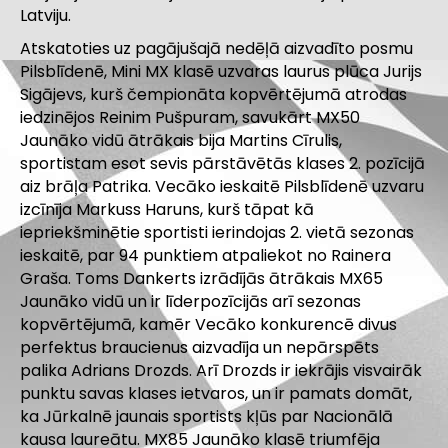
Latviju.
Atskatoties uz pagājušajā nedēļā aizvadīto posmu
Pilsblīdenē, Mini MX klasē uzvaras laurus plūca Jurijs
Sigājevs, kurš čempionāta kopvērtējumā atrodas
iedzinējos Reinim Pušpuram, savukārt MX50
Jaunāko vidū ātrākais bija Martins Cīrulis,
sportistam esot sevis pārstāvētās klases 2. pozīcijā
aiz brāļa Patrika. Vecāko ieskaitē Pilsblīdenē uzvaru
izcīnīja Markuss Haruns, kurš tāpat kā
iepriekšminētie sportisti ierindojas 2. vietā sezonas
ieskaitē, par 94 punktiem atpaliekot no Rainera
Graša. Toms Dankerts izrādījās ātrākais MX65
Jaunāko vidū un ir līderpozīcijās arī sezonas
kopvērtējumā, kamēr Vecāko konkurencē divus
perfektus braucienus aizvadīja un nepārspēts
palika Adrians Drozds. Arī Drozds ir iekrājis visvairāk
punktu savas klases ietvaros, un ir pamats domāt,
ka Jūrkalnē jaunais sportists kļūs par Nacionālā
kausa laureātu. MX85 Jaunāko klasē triumfēja