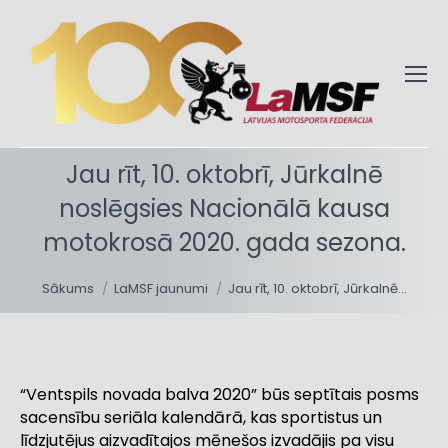
Jau rīt, 10. oktobrī, Jūrkalnē
noslēgsies Nacionālā kausa
motokrosā 2020. gada sezona.
You are here:
Sākums
LaMSF jaunumi
Jau rīt, 10. oktobrī, Jūrkalnē…
“Ventspils novada balva 2020” būs septītais posms
sacensību seriāla kalendārā, kas sportistus un
līdzjutējus aizvadītajos mēnešos izvadājis pa visu