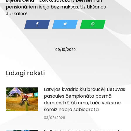
Biļetes cena – EUR 6, savukārt bērniem un
pensionāriem ieeja bez maksas. Uz tikšanos
Jūrkalnē!
09/10/2020
Līdzīgi raksti
Latvijas kvadriciklu braucēji Lietuvas
pasaules čempionāta posmā
demonstrē ātrumu, taču veiksme
šoreiz nebija sabiedrotā
03/08/2026