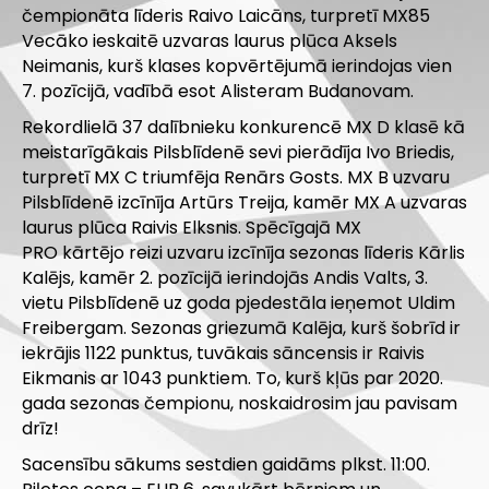
čempionāta līderis Raivo Laicāns, turpretī MX85
Vecāko ieskaitē uzvaras laurus plūca Aksels
Neimanis, kurš klases kopvērtējumā ierindojas vien
7. pozīcijā, vadībā esot Alisteram Budanovam.
Rekordlielā 37 dalībnieku konkurencē MX D klasē kā
meistarīgākais Pilsblīdenē sevi pierādīja Ivo Briedis,
turpretī MX C triumfēja Renārs Gosts. MX B uzvaru
Pilsblīdenē izcīnīja Artūrs Treija, kamēr MX A uzvaras
laurus plūca Raivis Elksnis. Spēcīgajā MX
PRO kārtējo reizi uzvaru izcīnīja sezonas līderis Kārlis
Kalējs, kamēr 2. pozīcijā ierindojās Andis Valts, 3.
vietu Pilsblīdenē uz goda pjedestāla ieņemot Uldim
Freibergam. Sezonas griezumā Kalēja, kurš šobrīd ir
iekrājis 1122 punktus, tuvākais sāncensis ir Raivis
Eikmanis ar 1043 punktiem. To, kurš kļūs par 2020.
gada sezonas čempionu, noskaidrosim jau pavisam
drīz!
Sacensību sākums sestdien gaidāms plkst. 11:00.