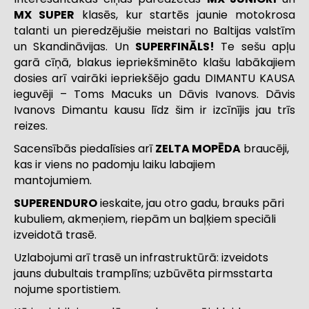
MX SUPER
klasēs, kur startēs jaunie motokrosa
talanti un pieredzējušie meistari no Baltijas valstīm
un Skandināvijas. Un
SUPERFINĀLS!
Te sešu apļu
garā cīņā, blakus iepriekšminēto klašu labākajiem
dosies arī vairāki iepriekšējo gadu DIMANTU KAUSA
ieguvēji – Toms Macuks un Dāvis Ivanovs. Dāvis
Ivanovs Dimantu kausu līdz šim ir izcīnījis jau trīs
reizes.
Sacensībās piedalīsies arī
ZELTA MOPĒDA
braucēji,
kas ir viens no padomju laiku labajiem
mantojumiem.
SUPERENDURO
ieskaite, jau otro gadu, brauks pāri
kubuliem, akmeņiem, riepām un baļķiem speciāli
izveidotā trasē.
Uzlabojumi arī trasē un infrastruktūrā: izveidots
jauns dubultais tramplīns; uzbūvēta pirmsstarta
nojume sportistiem.