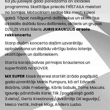
Kā jau jubilejas gadā paredzama arī izklaides
programma. Skatītājus priecēs FRĪSTAILA meistari
no Somijas. Motociklam sedlos tiks mesti kūleņi
gaisā. Tāpat noslēgumā dalībniekus un skatītājus
izklaidēs dažādu šovu dalībnieks, aktieris un grupas
DZELZS VILKS līderis
JURIS KAUKULIS ar solo
rokkoncertu
.
Starp divām koncerta daļām uzvarētāju
apbalvošana un dažādu vērtīgu balvu loterija
skatītājiem un dalībniekiem.
Starta karaļa balvas pirmajos braucienos un
superfinālā no ISOVER.
MX SUPER
klasē interesi startēt izrāda pagājušā
gada uzvarētājs Mairis Pumpurs, kā arī Edvards
Bidzāns, Uldis Freibergs, Kārlis Sabulis, Toms Macuks.
Igauniju pārstāvēs Karel Tilk /pagājušajā gadā
3.vieta/, Gerts Krestinovs /divkārtējs DK ieguvējs/,
Meico Vettik, Indrek Magi, Andero Lusbo.