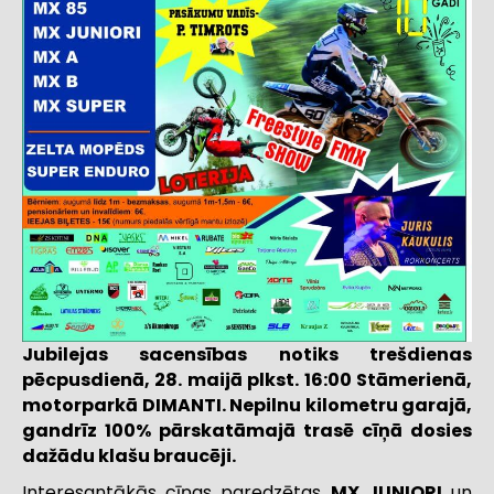
Jubilejas sacensības notiks trešdienas
pēcpusdienā, 28. maijā plkst. 16:00 Stāmerienā,
motorparkā DIMANTI. Nepilnu kilometru garajā,
gandrīz 100% pārskatāmajā trasē cīņā dosies
dažādu klašu braucēji.
Interesantākās cīņas paredzētas
MX JUNIORI
un