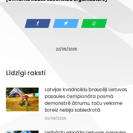
22/05/2025
Līdzīgi raksti
Latvijas kvadriciklu braucēji Lietuvas
pasaules čempionāta posmā
demonstrē ātrumu, taču veiksme
šoreiz nebija sabiedrotā
03/08/2026
Lielbāržu ekipāža Lietuvas pasaules