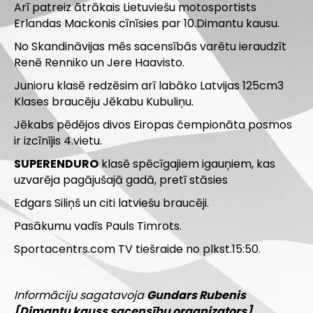
Arī patreiz ātrākais Lietuviešu motosportists
Erlandas Mackonis cīnīsies par 10.Dimantu kausu.
No Skandināvijas mēs sacensībās varētu ieraudzīt
Renē Renniko un Jere Haavisto.
Junioru klasē redzēsim arī labāko Latvijas 125cm3
Klases braucēju Jēkabu Kubuliņu.
Jēkabs pēdējos divos Eiropas čempionāta posmos
ir izcīnījis 4.vietu.
SUPERENDURO
klasē spēcīgajiem igauņiem, kas
uzvarēja pagājušajā gadā, pretī stāsies
Edgars Siliņš un citi latviešu braucēji.
Pasākumu vadīs Pauls Timrots.
Sportacentrs.com TV tiešraide no plkst.15:50.
.
Informāciju sagatavoja
Gundars Rubenis
[Dimantu kauss sacensību organizators]