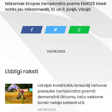
Nākamais Eiropas čempionāta posms EMX125 klasē
notiks jau nākamnedēļ, 10. un 11. jūnijā, Vācijā.
04/06/2023
Līdzīgi raksti
Latvijas kvadriciklu braucēji Lietuvas
pasaules čempionāta posmā
demonstrē ātrumu, taču veiksme
šoreiz nebija sabiedrotā
03/08/2026