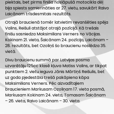
piektais, bet pirms finiša noslāpušā motocikla dēļ
bija spiests samierināties ar 27. vietu, savukārt Raivo
Laicānam trīsdesmitais rezultāts.
Otrajā braucienā tomēr latvietim revanšēties spēja
Valins, Reišuli atstājot otrajā pozīcijā. Kā trešais
finišu sasniedza Maksimilians Verners no Vācijas.
Kokinam 21. vieta, Šaicānam 24. pozīcija, Laicānam –
28. rezultāts, bet Ozoliņš šo braucienu noslēdza 35.
vietā.
Divu braucienu summā par Latvijas posma
uzvarētāju 125cc klasē kļuva Matiss Valins, ar tikpat
punktiem 2. vietu ieguva Jānis Mārtiņš Reišulis, bet
uz goda pjedestāla trešā pakāpiena kāpa
Maksimilians Verners. Pēc aizvadītajiem
braucieniem Markusam Ozoliņam 17. vieta posmā,
Markusam Kokinam 24. vieta, Tomasam Šaicānam
– 26. vieta, Raivo Laicānam – 30. vieta.