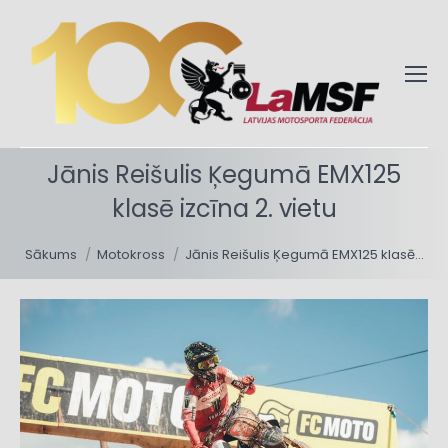
Jānis Reišulis Ķegumā EMX125
klasē izcīna 2. vietu
You are here:
Sākums
Motokross
Jānis Reišulis Ķegumā EMX125 klasē…