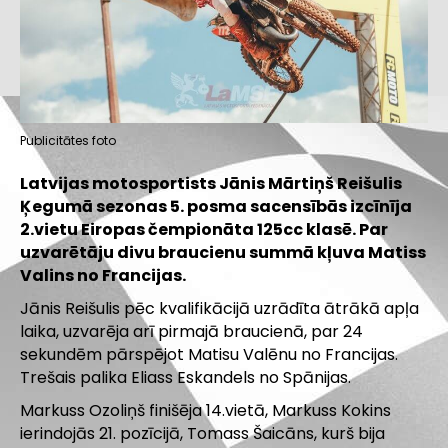
Publicitātes foto
Latvijas motosportists Jānis Mārtiņš Reišulis
Ķegumā sezonas 5. posma sacensībās izcīnīja
2.vietu Eiropas čempionāta 125cc klasē. Par
uzvarētāju divu braucienu summā kļuva Matiss
Valins no Francijas.
Jānis Reišulis pēc kvalifikācijā uzrādīta ātrākā apļa
laika, uzvarēja arī pirmajā braucienā, par 24
sekundēm pārspējot Matisu Valēnu no Francijas.
Trešais palika Eliass Eskandels no Spānijas.
Markuss Ozoliņš finišēja 14.vietā, Markuss Kokins
ierindojās 21. pozīcijā, Tomass Šaicāns, kurš bija