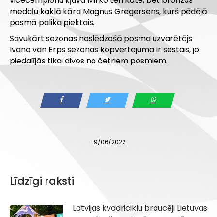
vicečempionu kļuva Mirko ten Kate, bet bronzas
medaļu kaklā kāra Magnus Gregersens, kurš pēdējā
posmā palika piektais.
Savukārt sezonas noslēdzošā posma uzvarētājs
Ivano van Erps sezonas kopvērtējumā ir sestais, jo
piedalījās tikai divos no četriem posmiem.
19/06/2022
Līdzīgi raksti
Latvijas kvadriciklu braucēji Lietuvas