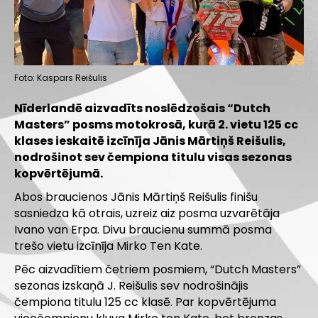
Foto: Kaspars Reišulis
Nīderlandē aizvadīts noslēdzošais “Dutch
Masters” posms motokrosā, kurā 2. vietu 125 cc
klases ieskaitē izcīnīja Jānis Mārtiņš Reišulis,
nodrošinot sev čempiona titulu visas sezonas
kopvērtējumā.
Abos braucienos Jānis Mārtiņš Reišulis finišu
sasniedza kā otrais, uzreiz aiz posma uzvarētāja
Ivano van Erpa. Divu braucienu summā posma
trešo vietu izcīnīja Mirko Ten Kate.
Pēc aizvadītiem četriem posmiem, “Dutch Masters”
sezonas izskaņā J. Reišulis sev nodrošinājis
čempiona titulu 125 cc klasē. Par kopvērtējuma