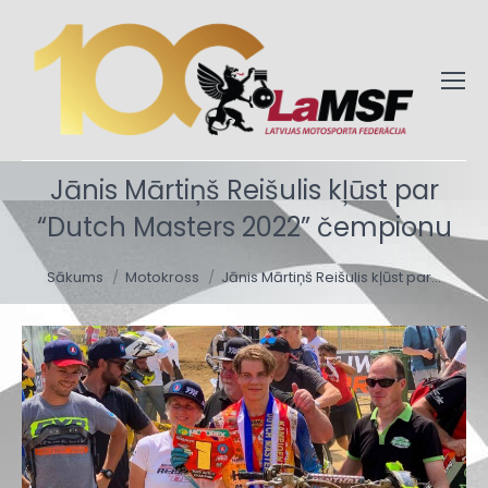
Jānis Mārtiņš Reišulis kļūst par
“Dutch Masters 2022” čempionu
You are here:
Sākums
Motokross
Jānis Mārtiņš Reišulis kļūst par…