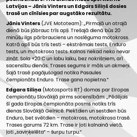
Latvijas – Jānis Vinters un Edgars Siliņš dosies
trasē un cīnīsies par augstāko rezultātu.
Jānis Vinters
(JVE Mototeam
):
„Pirmajā un otrajā
dienā būs jābrauc trīs apļi. Trešajā dienā būs 20
minūšu ilgs pārbrauciens un noslēguma motokross.
Katrā aplī būs trīs testi – ekstrēmais tests, Enduro
tests, un motokrosa tests. Kalnos nekad neko nevar
zināt. Sola +20 C un labu laiku, bez nokrišņiem, arī
sacensību dienās. Trases segums ir māls un akmeņi.
Šajā trasē pagājušogad notika Pasaules
čempionāts Enduro. Trase gana nopietna.”
Edgara Siliņa
(Motosports RT) domas par Eiropas
čempionātu Slovākijā pirms sacensībām: „Pēdējais
šī gada Eiropas čempionāta posms notiks trīs
dienas Slovākijā Gelnicē. Piektdien un sestdien būs
Enduro, bet svētdien – motokross, motokrosa trasē.
Trases garums 72 km. Trase ir ļoti kalnainā vietā,
ļoti „saviņķelēta” – šurpu turpu.”