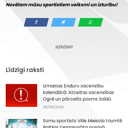
Novēlam mūsu sportistiem veiksmi un izturību!
12/10/2017
Līdzīgi raksti
Izmaiņas Enduro sacensību
kalendārā: Atceltas sacensības
Ogrē un pārcelts posms Saldū
26/05/2026
Somu sportists Ville Meisola triumfē
Baltijas čempionāta posmā