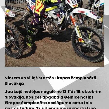
Vinters un Siliņš startēs Eiropas čempionātā
Slovākijā
Jau šajā nedēļas nogalē no 13. līdz 15. oktobrim
Slovākijā, Košices apgabalā Gelnicē notiks
Eiropas čempionāta noslēguma ceturtais
posms Enduro. Trīs dienas mūsu sportisti no