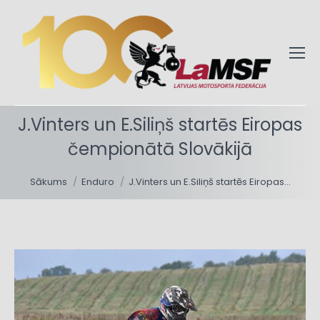
J.Vinters un E.Siliņš startēs Eiropas
čempionātā Slovākijā
You are here:
Sākums
Enduro
J.Vinters un E.Siliņš startēs Eiropas…