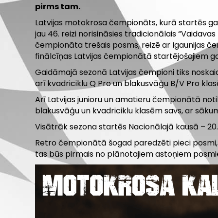
pirms tam.
Latvijas motokrosa čempionāts, kurā startēs gan
jau 46. reizi norisināsies tradicionālais “Vaida
čempionāta trešais posms, reizē ar Igaunijas čem
finālcīņas Latvijas čempionātā startējošajiem g
Gaidāmajā sezonā Latvijas čempioni tiks noskaid
arī kvadriciklu Q Pro un blakusvāģu B/V Pro klas
Arī Latvijas junioru un amatieru čempionātā notik
blakusvāģu un kvadriciklu klasēm savs, ar sākumu
Visātrāk sezona startēs Nacionālajā kausā – 20. 
Retro čempionātā šogad paredzēti pieci posmi, a
tas būs pirmais no plānotajiem astoņiem posm