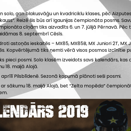
 solo, gan blakusvāģu un kvadriciklu klases, pēc Aizpute
vas kauss”. Reizē šis būs arī Igaunijas čempionāta posms. 
pionāta cīņām tiks aizvadīts 6. un 7. jūlijā Pērnavā. Pēc 
aidāmas 8. septembrī Cēsīs.
roti astoņās ieskaitēs – MX85, MX85B, MX Juniori 2T, MX J
ēs. Kopvērtējumā tiks ņemti vērā visos posmos izcīnītie pu
s pieci posmi. Solo klasēm izveidots savs kalendārs, kas a
 18. maijā Alojā.
aprīlī Pilsblīdenē. Sezonā kopumā plānoti seši posmi.
r sākumu 18. maijā Alojā, bet “Zelta mopēda” čempionāts 
iem.