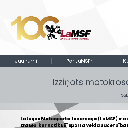
Jaunumi
Par LaMSF
K
Izziņots motokros
You
Sā
Latvijas Motosporta federācija (LaMSF) ir a
trases, kur notiks šī sporta veida sacensības