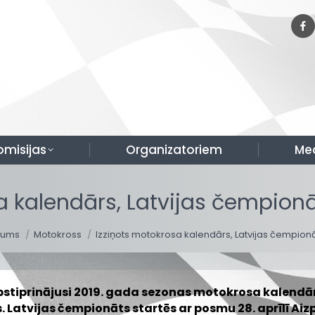
omisijas
Organizatoriem
Me
a kalendārs, Latvijas čempionā
 are here:
kums
Motokross
Izziņots motokrosa kalendārs, Latvijas čempion
pstiprinājusi 2019. gada sezonas motokrosa kalendārus
. Latvijas čempionāts startēs ar posmu 28. aprīlī Aizp