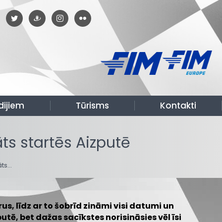
dijiem
Tūrisms
Kontakti
ts startēs Aizputē
āts…
, līdz ar to šobrīd zināmi visi datumi un
utē, bet dažas sacīkstes norisināsies vēl īsi