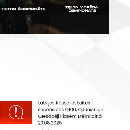
Latvijas Kausa ieskaites
sacensības Q100, QJuniori un
QIesācēji klasēm Dēliņkalnā
29.08.2026