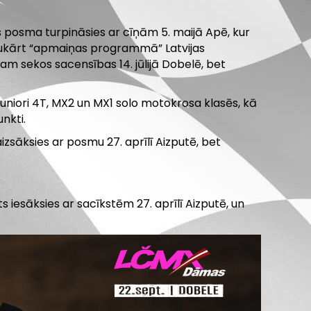
s posma turpināsies ar cīņām 5. maijā Apē, kur
Savukārt “apmaiņas programmā” Latvijas
tam sekos sacensības 14. jūlijā Dobelē, bet
uniori 4T, MX2 un MX1 solo motokrosa klasēs, kā
nkti.
izsāksies ar posmu 27. aprīlī Aizputē, bet
iesāksies ar sacīkstēm 27. aprīlī Aizputē, un