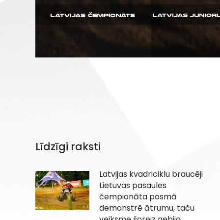
Līdzīgi raksti
Latvijas kvadriciklu braucēji
Lietuvas pasaules
čempionāta posmā
demonstrē ātrumu, taču
veiksme šoreiz nebija