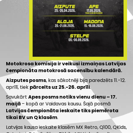
Motokrosa komisija ir veikusi izmaiņas Latvijas
čempionāta motokrosā sacensību kalendārā.
Aizputes posms
, kas sākotnēji bija paredzēts 11.-12.
aprīlī, tiek
pārcelts uz 25.-26. aprīli
.
Savukārt
Apes posms notiks vienu dienu – 17.
maijā
– kopā ar Vaidavas kausu. Šajā posmā
Latvijas čempionāta ieskaite tiks piemērota
tikai BV un Q klasēm
.
Latvijas kausa ieskaite klasēm MX Retro, Q100, QKids,