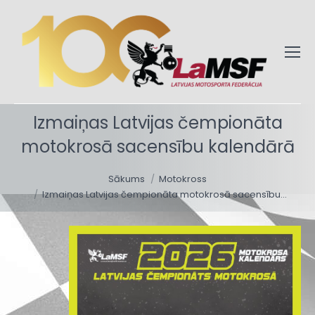
Izmaiņas Latvijas čempionāta
motokrosā sacensību kalendārā
You are here:
Sākums
Motokross
Izmaiņas Latvijas čempionāta motokrosā sacensību…