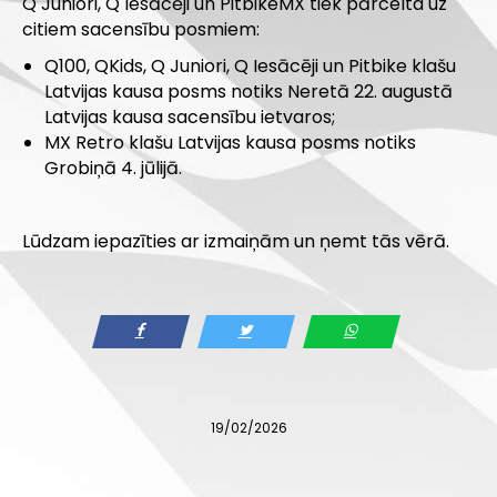
Q Juniori, Q Iesācēji un PitbikeMX tiek pārcelta uz
citiem sacensību posmiem:
Q100, QKids, Q Juniori, Q Iesācēji un Pitbike klašu
Latvijas kausa posms notiks Neretā 22. augustā
Latvijas kausa sacensību ietvaros;
MX Retro klašu Latvijas kausa posms notiks
Grobiņā 4. jūlijā.
.
Lūdzam iepazīties ar izmaiņām un ņemt tās vērā.
19/02/2026