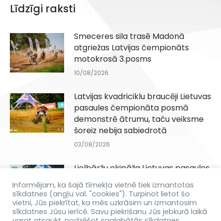
Līdzīgi raksti
Smeceres sila trasē Madonā
atgriežas Latvijas čempionāts
motokrosā 3.posms
10/08/2026
Latvijas kvadriciklu braucēji Lietuvas
pasaules čempionāta posmā
demonstrē ātrumu, taču veiksme
šoreiz nebija sabiedrotā
03/08/2026
Lielbāržu ekipāža Lietuvas pasaules
čempionāta posmā izcīna 6. vietu
Informējam, ka šajā tīmekļa vietnē tiek izmantotas
pēc cīņas ar neveiksmēm
sīkdatnes (angļu val. "cookies"). Turpinot lietot šo
vietni, Jūs piekrītat, ka mēs uzkrāsim un izmantosim
03/08/2026
sīkdatnes Jūsu ierīcē. Savu piekrišanu Jūs jebkurā laikā
varat atsaukt, nodzēšot saglabātās sīkdatnes.