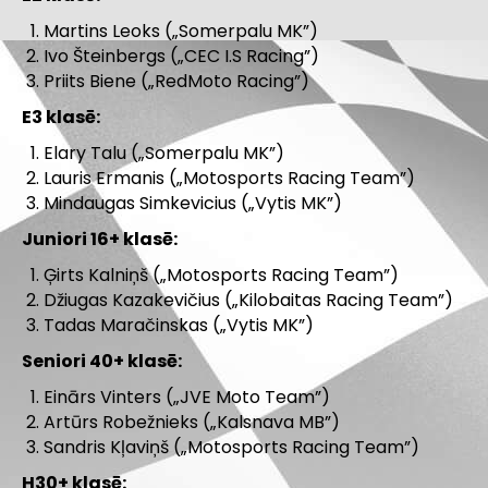
Martins Leoks („Somerpalu MK”)
Ivo Šteinbergs („CEC I.S Racing”)
Priits Biene („RedMoto Racing”)
E3 klasē:
Elary Talu („Somerpalu MK”)
Lauris Ermanis („Motosports Racing Team”)
Mindaugas Simkevicius („Vytis MK”)
Juniori 16+ klasē:
Ģirts Kalniņš („Motosports Racing Team”)
Džiugas Kazakevičius („Kilobaitas Racing Team”)
Tadas Maračinskas („Vytis MK”)
Seniori 40+ klasē:
Einārs Vinters („JVE Moto Team”)
Artūrs Robežnieks („Kalsnava MB”)
Sandris Kļaviņš („Motosports Racing Team”)
H30+ klasē: