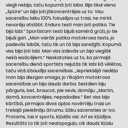
viegli nebija, taču kopumā ļoti laba. Bija tikai viena
„špūre” un bija ļoti jākoncentrējas uz to. Visu
sacensību laiku 100% fokusējos uz trasi, ne mirkli
nevarēju atslābt. Enduro testi man ļoti patika. Tie
bija labi.” Sportistam testi bijuši samērā grūti, jo tie
bijuši gari. „Man vairāk patika motokrosa tests, jo
padevās labāk, taču tik un tā bija sarežģīti. Kopumā
viss bija ļoti labi. Man viss izdevās un bija vieglāk
nekā iesācējiem.” Neskatoties uz to, ka pirmajā
sacensību dienā sportists nejutās tik labi kā vēlētos,
taču viņš izbaudīja sacensības. „Iepriekšējā nedēļa
man bija diezgan smaga, jo rīkojām motokrosa
sacensības un bija daudz darba. Sestdien biju
pārguris, bet, braucot, pie sevis, domāju: „Martin,
domā, koncentrējies, nepadodies.” Bet viss bija
kārtībā, pirmajos divos apļos novērtēju trasi un
trešajā pielelināju ātrumu. Sāku sacensties ar Ivo.
Protams, tas ir sports, kļūdās visi. Arī es kļūdījos.
Rezultāts to tik ļoti neatspoguļo, cik daudz kļūdu