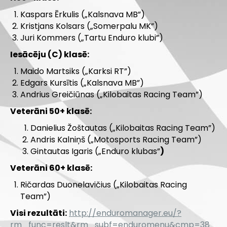
Kaspars Ērkulis („Kalsnava MB”)
Kristjans Kolsars („Somerpalu MK”)
Juri Kommers („Tartu Enduro klubi”)
Iesācēju (C) klasē:
Maido Martsiks („Karksi RT”)
Edgars Kursītis („Kalsnava MB”)
Andrius Greičiūnas („Kilobaitas Racing Team”)
Veterāni 50+ klasē:
Danielius Žoštautas („Kilobaitas Racing Team”)
Andris Kalniņš („Motosports Racing Team”)
Gintautas Igaris („Enduro klubas”
)
Veterāni 60+ klasē:
Ričardas Duonelavičius („Kilobaitas Racing
Team”)
Visi rezultāti:
http://enduromanager.eu/?
rm_func=reslt&rm_subf=enduromenu&cmp=38