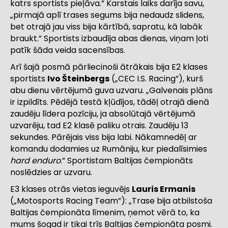
katrs sportists pieļāva.” Karstais laiks darīja savu,
„pirmajā aplī trases segums bija nedaudz slidens,
bet otrajā jau viss bija kārtībā, sapratu, kā labāk
braukt.” Sportists izbaudīja abas dienas, viņam ļoti
patīk šāda veida sacensības.
Arī šajā posmā pārliecinoši ātrākais bija E2 klases
sportists
Ivo Šteinbergs
(„CEC I.S. Racing”), kurš
abu dienu vērtējumā guva uzvaru. „Galvenais plāns
ir izpildīts. Pēdējā testā kļūdījos, tādēļ otrajā dienā
zaudēju līdera pozīciju, ja absolūtajā vērtējumā
uzvarēju, tad E2 klasē paliku otrais. Zaudēju 13
sekundes. Pārējais viss bija labi. Nākamnedēļ ar
komandu dodamies uz Rumāniju, kur piedalīsimies
hard enduro
.” Sportistam Baltijas čempionāts
noslēdzies ar uzvaru.
E3 klases otrās vietas ieguvējs
Lauris Ermanis
(„Motosports Racing Team”): „Trase bija atbilstoša
Baltijas čempionāta līmenim, ņemot vērā to, ka
mums šogad ir tikai trīs Baltijas čempionāta posmi.