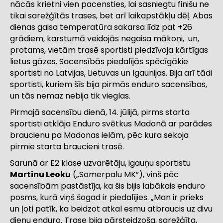
nācās krietni vien pacensties, lai sasniegtu finišu ne
tikai sarežģītās trases, bet arī laikapstākļu dēļ. Abas
dienas gaisa temperatūra sakarsa līdz pat +26
grādiem, karstumā veidojās negaisa mākoņi, un,
protams, vietām trasē sportisti piedzīvoja kārtīgas
lietus gāzes. Sacensībās piedalījās spēcīgākie
sportisti no Latvijas, Lietuvas un Igaunijas. Bija arī tādi
sportisti, kuriem šīs bija pirmās enduro sacensības,
un tās nemaz nebija tik vieglas.
Pirmajā sacensību dienā, 14. jūlijā, pirms starta
sportisti atklāja Enduro svētkus Madonā ar parādes
braucienu pa Madonas ielām, pēc kura sekoja
pirmie starta braucieni trasē.
Sarunā ar E2 klase uzvarētāju, igauņu sportistu
Martinu Leoku
(„Somerpalu MK”), viņš pēc
sacensībām pastāstīja, ka šis bijis labākais enduro
posms, kurā viņš šogad ir piedalījies. „Man ir prieks
un ļoti patīk, ka beidzot atkal esmu atbraucis uz divu
dienu enduro. Trase bija pārsteidzoša, sarežģīta,