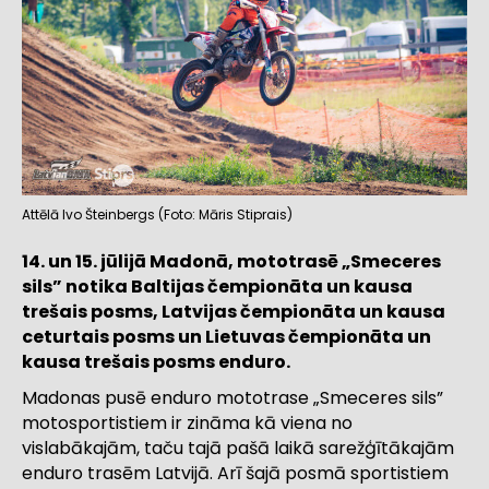
Attēlā Ivo Šteinbergs (Foto: Māris Stiprais)
14. un 15. jūlijā Madonā, mototrasē „Smeceres
sils” notika Baltijas čempionāta un kausa
trešais posms, Latvijas čempionāta un kausa
ceturtais posms un Lietuvas čempionāta un
kausa trešais posms enduro.
Madonas pusē enduro mototrase „Smeceres sils”
motosportistiem ir zināma kā viena no
vislabākajām, taču tajā pašā laikā sarežģītākajām
enduro trasēm Latvijā. Arī šajā posmā sportistiem