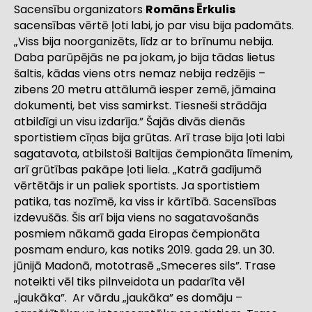
Sacensību organizators
Romāns Ērkulis
sacensības vērtē ļoti labi, jo par visu bija padomāts.
„Viss bija noorganizēts, līdz ar to brīnumu nebija.
Daba parūpējās ne pa jokam, jo bija tādas lietus
šaltis, kādas viens otrs nemaz nebija redzējis –
zibens 20 metru attālumā iesper zemē, jāmaina
dokumenti, bet viss samirkst. Tiesneši strādāja
atbildīgi un visu izdarīja.” Šajās divās dienās
sportistiem cīņas bija grūtas. Arī trase bija ļoti labi
sagatavota, atbilstoši Baltijas čempionāta līmenim,
arī grūtības pakāpe ļoti liela. „Katrā gadījumā
vērtētājs ir un paliek sportists. Ja sportistiem
patika, tas nozīmē, ka viss ir kārtībā. Sacensības
izdevušās. Šis arī bija viens no sagatavošanās
posmiem nākamā gada Eiropas čempionāta
posmam enduro, kas notiks 2019. gada 29. un 30.
jūnijā Madonā, mototrasē „Smeceres sils”. Trase
noteikti vēl tiks pilnveidota un padarīta vēl
„jaukāka”. Ar vārdu „jaukāka” es domāju –