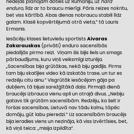
nedēļas plānojam doties uz Rumāniju, uz
hard
enduro
, līdz ar to braucu mierīgi. Pāris reizes nokritu,
bet viss kārtībā. Abas dienas nobraucu stabili līdz
galam. Klasē kopvērtējumā otrā vieta,” tā Lauris
Ermanis.
Iesācēju klases lietuviešu sportists
Aivaras
Zakarauskas
(privāti) enduro sacensībās
piedalījās pirmo reizi. Viņam šis bijis liels un smags
pārbaudījums, kuru viņš veiksmīgi izturēja.
„Sacensības bija grūtākas, nekā biju gaidījis. Pirms
tam biju skatījies video kā izskatās trase, un tur es
redzēju citu ainu.” Visgrūtāk iesācējam gāja pa
dubļiem, tā bijusi sarežģītākā daļa. Pirmajā dienā
braucējs izbrauca vienu apli un otrajā divus. „Nebiju
gatavs tik grūtām sacensībām. Redzēju, ka šeit ir
foršas sacensības, Lietuvā nav tādu kalnu, tāpēc
domāju, gūt labu pieredzi.” Uz sacensībām braucējs
bija ieradies viens un nezināja, kā viss izvērtīsies, bet,
kā viņš teica: „misija izpildīta”.