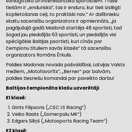
sarežģītāka un interesantāka sportistiem. Trase
tiešām ir „enduriska”, tas ir enduro, kur tiek izslēgti
koplietošanas ceļi, to praktiski nav.” Ar dalībnieku
skaitu sacensību organizators ir apmierināts, „ja
pagājušajā gadā Madonā startēja 48 sportisti, tad
šogad jau piedalījās 63 sportisti, un piedalījās visi
spēcīgākie Baltijas psortisti, kuri cīnās par
čempionu tituliem savās klasēs” tā sacensību
organizators Romāns Ērkulis.
Paldies Madonas novada pašvaldībai, Latvijas Valsts
mežiem, „Motofavorīts”, „Berner” par balvām,
paldies tiesnešu komandai par paveikto darbu!
Baltijas čempionāta klašu uzvarētāji
E1 klasē:
Gints Filipsons („CEC I.S Racing”)
Veiko Raats („Somerpalu MK”)
Edgars Siliņš („Motosports Racing Team”)
E2 klasē: