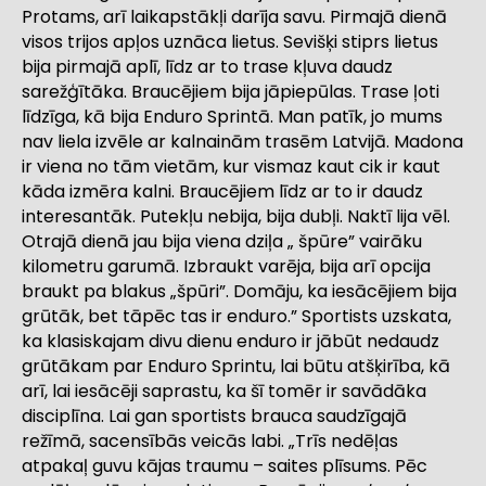
Protams, arī laikapstākļi darīja savu. Pirmajā dienā
visos trijos apļos uznāca lietus. Sevišķi stiprs lietus
bija pirmajā aplī, līdz ar to trase kļuva daudz
sarežģītāka. Braucējiem bija jāpiepūlas. Trase ļoti
līdzīga, kā bija Enduro Sprintā. Man patīk, jo mums
nav liela izvēle ar kalnainām trasēm Latvijā. Madona
ir viena no tām vietām, kur vismaz kaut cik ir kaut
kāda izmēra kalni. Braucējiem līdz ar to ir daudz
interesantāk. Putekļu nebija, bija dubļi. Naktī lija vēl.
Otrajā dienā jau bija viena dziļa „ špūre” vairāku
kilometru garumā. Izbraukt varēja, bija arī opcija
braukt pa blakus „špūri”. Domāju, ka iesācējiem bija
grūtāk, bet tāpēc tas ir enduro.” Sportists uzskata,
ka klasiskajam divu dienu enduro ir jābūt nedaudz
grūtākam par Enduro Sprintu, lai būtu atšķirība, kā
arī, lai iesācēji saprastu, ka šī tomēr ir savādāka
disciplīna. Lai gan sportists brauca saudzīgajā
režīmā, sacensībās veicās labi. „Trīs nedēļas
atpakaļ guvu kājas traumu – saites plīsums. Pēc