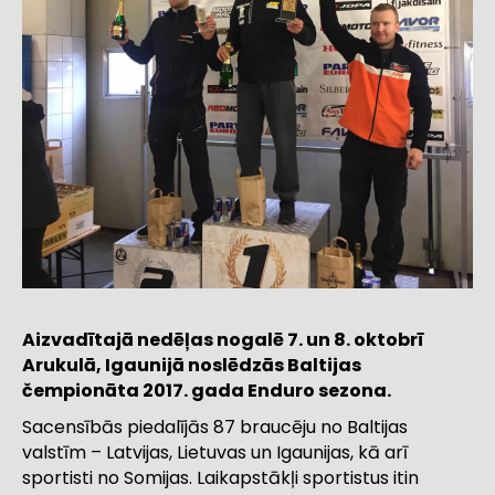
Aizvadītajā nedēļas nogalē 7. un 8. oktobrī
Arukulā, Igaunijā noslēdzās Baltijas
čempionāta 2017. gada Enduro sezona.
Sacensībās piedalījās 87 braucēju no Baltijas
valstīm – Latvijas, Lietuvas un Igaunijas, kā arī
sportisti no Somijas.
Laikapstākļi sportistus itin