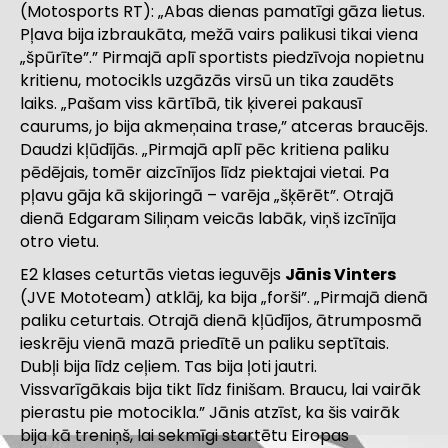
(Motosports RT): „Abas dienas pamatīgi gāza lietus.
Pļava bija izbraukāta, mežā vairs palikusi tikai viena
„špūrīte”.” Pirmajā aplī sportists piedzīvoja nopietnu
kritienu, motocikls uzgāzās virsū un tika zaudēts
laiks. „Pašam viss kārtībā, tik ķiverei pakausī
caurums, jo bija akmeņaina trase,” atceras braucējs.
Daudzi kļūdījās. „Pirmajā aplī pēc kritiena paliku
pēdējais, tomēr aizcīnījos līdz piektajai vietai. Pa
pļavu gāja kā skijoringā – varēja „šķērēt”. Otrajā
dienā Edgaram Siliņam veicās labāk, viņš izcīnīja
otro vietu.
E2 klases ceturtās vietas ieguvējs
Jānis Vinters
(JVE Mototeam
) atklāj, ka bija „forši”. „Pirmajā dienā
paliku ceturtais. Otrajā dienā kļūdījos, ātrumposmā
ieskrēju vienā mazā priedītē un paliku septītais.
Dubļi bija līdz ceļiem. Tas bija ļoti jautri.
Vissvarīgākais bija tikt līdz finišam. Braucu, lai vairāk
pierastu pie motocikla.” Jānis atzīst, ka šis vairāk
bija kā treniņš, lai sekmīgi startētu Eiropas