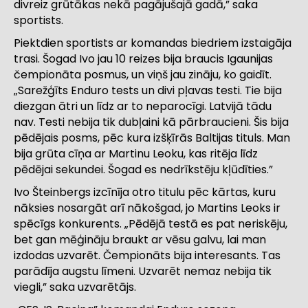
divreiz grūtākas nekā pagājušajā gadā,” saka
sportists.
Piektdien sportists ar komandas biedriem izstaigāja
trasi. Šogad Ivo jau 10 reizes bija braucis Igaunijas
čempionāta posmus, un viņš jau zināju, ko gaidīt.
„Sarežģīts Enduro tests un divi pļavas testi. Tie bija
diezgan ātri un līdz ar to neparocīgi. Latvijā tādu
nav. Testi nebija tik dubļaini kā pārbraucieni. Šis bija
pēdējais posms, pēc kura izšķīrās Baltijas tituls. Man
bija grūta cīņa ar Martinu Leoku, kas ritēja līdz
pēdējai sekundei. Šogad es nedrīkstēju kļūdīties.”
Ivo Šteinbergs izcīnīja otro titulu pēc kārtas, kuru
nāksies nosargāt arī nākošgad, jo Martins Leoks ir
spēcīgs konkurents. „Pēdējā testā es pat neriskēju,
bet gan mēģināju braukt ar vēsu galvu, lai man
izdodas uzvarēt. Čempionāts bija interesants. Tas
parādīja augstu līmeni. Uzvarēt nemaz nebija tik
viegli,” saka uzvarētājs.