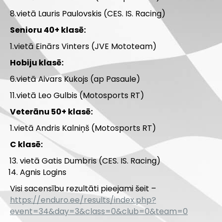
8.vietā Lauris Paulovskis (CES. IS. Racing)
Senioru 40+ klasē:
1.vietā Einārs Vinters (JVE Mototeam)
Hobiju klasē:
6.vietā Aivars Kukojs (ap Pasaule)
11.vietā Leo Gulbis (Motosports RT)
Veterānu 50+ klasē:
1.vietā Andris Kalniņš (Motosports RT)
C klasē:
vietā Gatis Dumbris (CES. IS. Racing)
Agnis Logins
Visi sacensību rezultāti pieejami šeit –
https://enduro.ee/results/index.php?
event=34&day=3&class=0&club=0&team=0