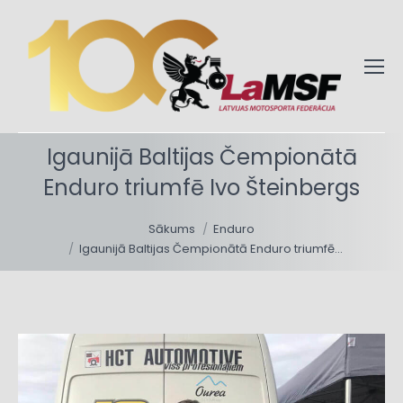
Igaunijā Baltijas Čempionātā
Enduro triumfē Ivo Šteinbergs
You are here:
Sākums
Enduro
Igaunijā Baltijas Čempionātā Enduro triumfē…