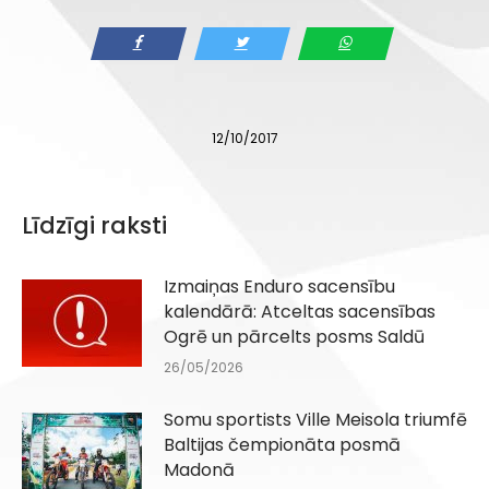
12/10/2017
Līdzīgi raksti
Izmaiņas Enduro sacensību
kalendārā: Atceltas sacensības
Ogrē un pārcelts posms Saldū
26/05/2026
Somu sportists Ville Meisola triumfē
Baltijas čempionāta posmā
Madonā