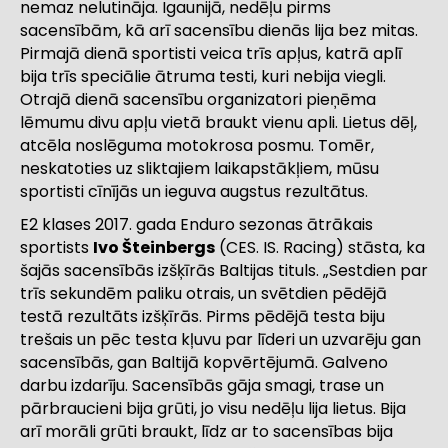
nemaz nelutināja. Igaunijā, nedēļu pirms
sacensībām, kā arī sacensību dienās lija bez mitas.
Pirmajā dienā sportisti veica trīs apļus, katrā aplī
bija trīs speciālie ātruma testi, kuri nebija viegli.
Otrajā dienā sacensību organizatori pieņēma
lēmumu divu apļu vietā braukt vienu apli. Lietus dēļ,
atcēla noslēguma motokrosa posmu. Tomēr,
neskatoties uz sliktajiem laikapstākļiem, mūsu
sportisti cīnījās un ieguva augstus rezultātus.
E2 klases 2017. gada Enduro sezonas ātrākais
sportists
Ivo Šteinbergs
(CES. IS. Racing) stāsta, ka
šajās sacensībās izšķīrās Baltijas tituls. „Sestdien par
trīs sekundēm paliku otrais, un svētdien pēdējā
testā rezultāts izšķīrās. Pirms pēdējā testa biju
trešais un pēc testa kļuvu par līderi un uzvarēju gan
sacensībās, gan Baltijā kopvērtējumā. Galveno
darbu izdarīju. Sacensībās gāja smagi, trase un
pārbraucieni bija grūti, jo visu nedēļu lija lietus. Bija
arī morāli grūti braukt, līdz ar to sacensības bija