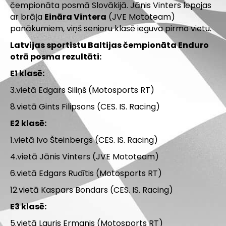
čempionāta posmā Slovākijā. Jānis Vinters lepojas
ar brāļa
Eināra Vintera
(JVE Mototeam
)
panākumiem, viņš senioru klasē ieguva pirmo vietu.
Latvijas sportistu Baltijas čempionāta Enduro
otrā posma rezultāti:
E1 klasē:
3.vietā Edgars Siliņš (Motosports RT)
8.vietā Gints Filipsons (CES. IS. Racing)
E2 klasē:
1.vietā Ivo Šteinbergs (CES. IS. Racing)
4.vietā Jānis Vinters (JVE Mototeam)
6.vietā Edgars Rudītis (Motosports RT)
12.vietā Kaspars Bondars (CES. IS. Racing)
E3 klasē:
5.vietā Lauris Ermanis (Motosports RT)