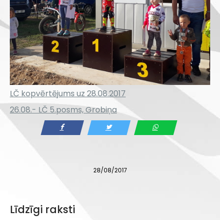
LČ kopvērtējums uz 28.08.2017
26.08.- LČ 5.posms, Grobiņa
28/08/2017
Līdzīgi raksti