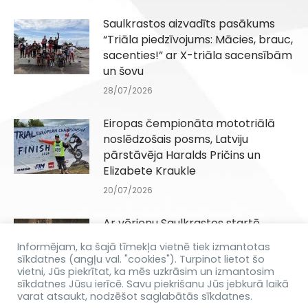
Saulkrastos aizvadīts pasākums
“Triāla piedzīvojums: Mācies, brauc,
sacenties!” ar X-triāla sacensībām
un šovu
28/07/2026
Eiropas čempionāta mototriālā
noslēdzošais posms, Latviju
pārstāvēja Haralds Pričins un
Elizabete Kraukle
20/07/2026
Ar vērienu Saulkrastos startē
„Triāla piedzīvojums: Mācies,
Informējam, ka šajā tīmekļa vietnē tiek izmantotas
brauc, sacenties”
sīkdatnes (angļu val. "cookies"). Turpinot lietot šo
vietni, Jūs piekrītat, ka mēs uzkrāsim un izmantosim
15/07/2026
sīkdatnes Jūsu ierīcē. Savu piekrišanu Jūs jebkurā laikā
varat atsaukt, nodzēšot saglabātās sīkdatnes.