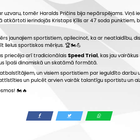
par uzvaru, tomēr Haralds Pričins bija nepārspējams. Viņš
tā atkārtoti ierindojās Kristaps Ķīlis ar 47 soda punktiem, 
 jaunajiem sportistiem, apliecinot, ka ar neatlaidību, di
t lielus sportiskos mērķus. 🏆🏍️💪
 priecēja arī tradicionālais
Speed Trial
, kas jau vairāk
ējus īpaši dinamiskā un skatāmā formātā.
atbalstītājiem, un visiem sportistiem par ieguldīto darb
attīstīties un pulcēt arvien vairāk talantīgu sportistu un aiz
smos! 🏍️🔥