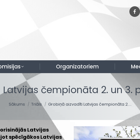
omisijas
Organizatoriem
Me
i Latvijas čempionāta 2. un 3.
You are here:
Sākums
Triāls
Grobiņā aizvadīti Latvijas čempionāta 2.…
norisinājās Latvijas
jot spēcīgākos Latvijas