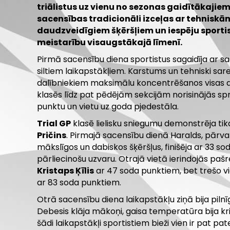
triālistus uz vienu no sezonas gaidītākaji
sacensības tradicionāli izceļas ar tehniskā
daudzveidīgiem šķēršļiem un iespēju sporti
meistarību visaugstākajā līmenī.
Pirmā sacensību diena sportistus sagaidīja ar sa
siltiem laikapstākļiem. Karstums un tehniski sare
dalībniekiem maksimālu koncentrēšanos visas 
klasēs līdz pat pēdējām sekcijām norisinājās sp
punktu un vietu uz goda pjedestāla.
Trial GP
klasē lielisku sniegumu demonstrēja tik
Pričins
. Pirmajā sacensību dienā Haralds, pār
mākslīgos un dabiskos šķēršļus, finišēja ar 33 so
pārliecinošu uzvaru. Otrajā vietā ierindojās pašr
Kristaps Ķīlis
ar 47 soda punktiem, bet trešo 
ar 83 soda punktiem.
Otrā sacensību diena laikapstākļu ziņā bija pilnī
Debesis klāja mākoņi, gaisa temperatūra bija kri
šādi laikapstākļi sportistiem bieži vien ir pat p