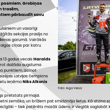
em posmiem. Grobiņas
m trasēm,
stiem pārbaudīt savu
ulainiem un vasarīgi
žģītās sekcijas prasīja no
dienas garumā. Vairākās
raigas cīņas par katru
ai 13 gadus vecais
Haralds
varot dažāda augstuma
da punktiem, izcīnot
eizējais Latvijas čempions
vietu ieņēma
Niks Alksnis
Foto: Aiga Veisa
gs pretstats pirmajai.
etni zemāka, un brīžiem pat smidzināja lietus. Kā atzina sa
ateicīgāki – tiek patērēts mazāk ūdens, ir vieglāk saglabāt