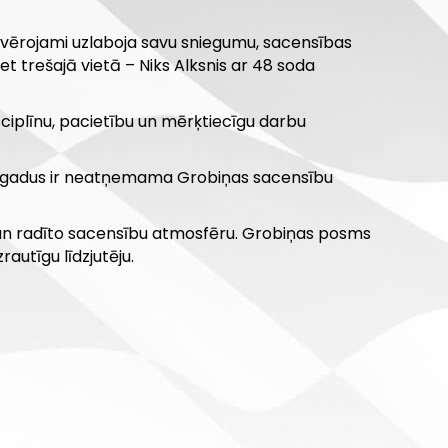
 ievērojami uzlaboja savu sniegumu, sacensības
bet trešajā vietā – Niks Alksnis ar 48 soda
sciplīnu, pacietību un mērķtiecīgu darbu
us gadus ir neatņemama Grobiņas sacensību
u un radīto sacensību atmosfēru. Grobiņas posms
rautīgu līdzjutēju.