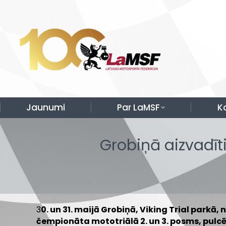
Jaunumi
Par LaMSF
K
Grobiņā aizvadīt
3
0. un 31. maijā Grobiņā, Viking Trial parkā, 
čempionāta mototriālā 2. un 3. posms, pulcē