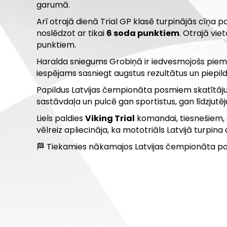
garumā.
Arī otrajā dienā Trial GP klasē turpinājās cīņa 
noslēdzot ar tikai
6 soda punktiem
. Otrajā vie
punktiem.
Haralda sniegums Grobiņā ir iedvesmojošs piemērs
iespējams sasniegt augstus rezultātus un piepildī
Papildus Latvijas čempionāta posmiem skatītājus
sastāvdaļa un pulcē gan sportistus, gan līdzjut
Liels paldies
Viking Trial
komandai, tiesnešiem, 
vēlreiz apliecināja, ka mototriāls Latvijā turpina 
🏁 Tiekamies nākamajos Latvijas čempionāta po