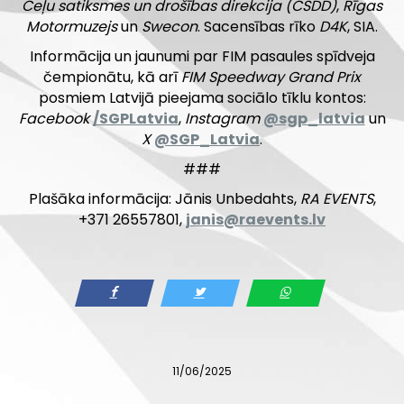
Ceļu satiksmes un drošības direkcija (CSDD)
,
Rīgas
Motormuzejs
un
Swecon
. Sacensības rīko
D4K
, SIA.
Informācija un jaunumi par FIM pasaules spīdveja
čempionātu, kā arī
FIM Speedway Grand Prix
posmiem Latvijā pieejama sociālo tīklu kontos:
Facebook
/SGPLatvia
,
Instagram
@sgp_latvia
un
X
@SGP_Latvia
.
###
Plašāka informācija: Jānis Unbedahts,
RA EVENTS
,
+371 26557801,
janis@raevents.lv
11/06/2025