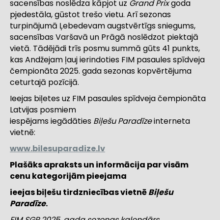
sacensības noslēdza kāpjot uz
Grand Prix
goda
pjedestāla, gūstot trešo vietu. Arī sezonas
turpinājumā Ļebedevam augstvērtīgs sniegums,
sacensības Varšavā un Prāgā noslēdzot piektajā
vietā. Tādējādi trīs posmu summā gūts 41 punkts,
kas Andžejam ļauj ierindoties FIM pasaules spīdveja
čempionāta 2025. gada sezonas kopvērtējuma
ceturtajā pozīcijā.
Ieejas biļetes uz FIM pasaules spīdveja čempionāta
Latvijas posmiem
iespējams iegādāties
Biļešu Paradīze
interneta
vietnē:
www.bilesuparadize.lv
Plašāks apraksts un informācija par visām
cenu kategorijām pieejama
ieejas biļešu tirdzniecības vietnē
Biļešu
Paradīze
.
FIM SGP 2025. gada sezonas kalendārs