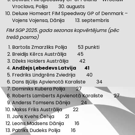
Vroclava, Polija 30. augusts
Deluxe Homeart FIM Speedway GP of Denmark –
Vojens Vojensa, Dānija 13. septembris
FIM SGP 2025. gada sezonas kopvērtējums (pēc
trešā posma)
Bartošs Zmarzliks Polija 53 punkti
Breidijs Kērcs Austrālija 45
Džeks Holders Austrālija 42
Andžejs Ļebedevs Latvija 41
Fredriks Lindgrēns Zviedrija 40
Dans Bjūlijs Apvienotā Karaliste 34
Dominiks Kubera Polija 27
Roberts Lamberts Apvienotā Karaliste 27
Anderss Tomsens Dānija 24
Makss Friks Austrālija 22
Jans Kvehs Čehija 21
Leons Madsens Dānija 16
Patriks Dudeks Polija 16