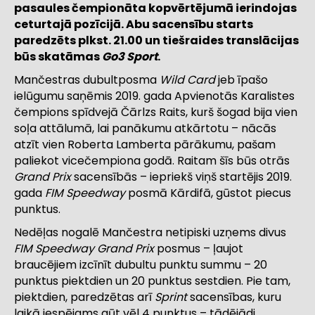
pasaules čempionāta kopvērtējumā ierindojas
ceturtajā pozīcijā. Abu sacensību starts
paredzēts plkst. 21.00 un tiešraides translācijas
būs skatāmas
Go3 Sport
.
Mančestras dubultposma
Wild Card
jeb īpašo
ielūgumu saņēmis 2019. gada Apvienotās Karalistes
čempions spīdvejā Čārlzs Raits, kurš šogad bija vien
soļa attālumā, lai panākumu atkārtotu – nācās
atzīt vien Roberta Lamberta pārākumu, pašam
paliekot vicečempiona godā. Raitam šīs būs otrās
Grand Prix
sacensībās – iepriekš viņš startējis 2019.
gada
FIM Speedway
posmā Kārdifā, gūstot piecus
punktus.
Nedēļas nogalē Mančestra netipiski uzņems divus
FIM Speedway Grand Prix
posmus – ļaujot
braucējiem izcīnīt dubultu punktu summu – 20
punktus piektdien un 20 punktus sestdien. Pie tam,
piektdien, paredzētas arī
Sprint
sacensības, kuru
laikā iespējams gūt vēl 4 punktus – tādējādi