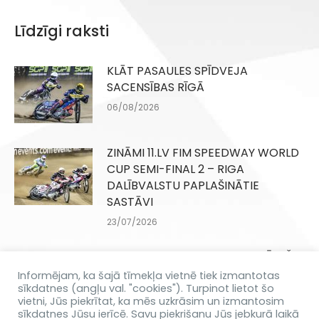
Līdzīgi raksti
KLĀT PASAULES SPĪDVEJA
SACENSĪBAS RĪGĀ
06/08/2026
ZINĀMI 11.LV FIM SPEEDWAY WORLD
CUP SEMI-FINAL 2 – RIGA
DALĪBVALSTU PAPLAŠINĀTIE
SASTĀVI
23/07/2026
DANIILS KOLODINSKIS SAŅEM ĪPAŠO
IELŪGUMU
Informējam, ka šajā tīmekļa vietnē tiek izmantotas
sīkdatnes (angļu val. "cookies"). Turpinot lietot šo
16/07/2026
vietni, Jūs piekrītat, ka mēs uzkrāsim un izmantosim
sīkdatnes Jūsu ierīcē. Savu piekrišanu Jūs jebkurā laikā