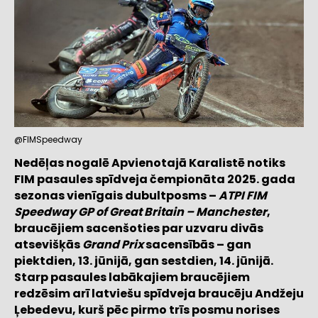
@FIMSpeedway
Nedēļas nogalē Apvienotajā Karalistē notiks
FIM pasaules spīdveja čempionāta 2025. gada
sezonas vienīgais dubultposms –
ATPI FIM
Speedway GP of Great Britain – Manchester
,
braucējiem sacenšoties par uzvaru divās
atsevišķās
Grand Prix
sacensībās – gan
piektdien, 13. jūnijā, gan sestdien, 14. jūnijā.
Starp pasaules labākajiem braucējiem
redzēsim arī latviešu spīdveja braucēju Andžeju
Ļebedevu, kurš pēc pirmo trīs posmu norises