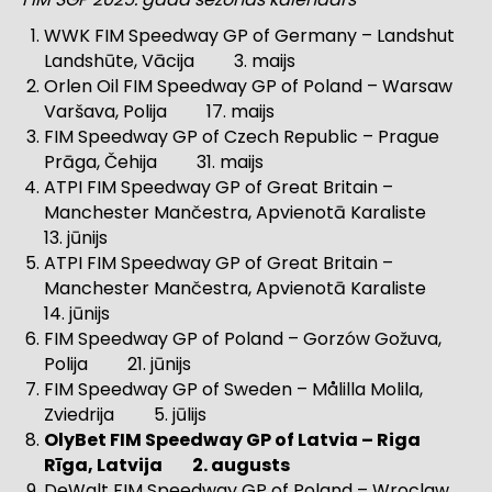
WWK FIM Speedway GP of Germany – Landshut
Landshūte, Vācija 3. maijs
Orlen Oil FIM Speedway GP of Poland – Warsaw
Varšava, Polija 17. maijs
FIM Speedway GP of Czech Republic – Prague
Prāga, Čehija 31. maijs
ATPI FIM Speedway GP of Great Britain –
Manchester Mančestra, Apvienotā Karaliste
13. jūnijs
ATPI FIM Speedway GP of Great Britain –
Manchester Mančestra, Apvienotā Karaliste
14. jūnijs
FIM Speedway GP of Poland – Gorzów Gožuva,
Polija 21. jūnijs
FIM Speedway GP of Sweden – Målilla Molila,
Zviedrija 5. jūlijs
OlyBet FIM Speedway GP of Latvia – Riga
Rīga, Latvija 2. augusts
DeWalt FIM Speedway GP of Poland – Wroclaw