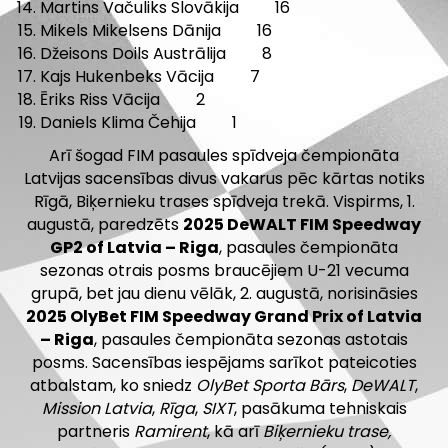
Martins Vačuliks Slovākija 16
Mikels Mikelsens Dānija 16
Džeisons Doils Austrālija 8
Kajs Hukenbeks Vācija 7
Ēriks Riss Vācija 2
Daniels Klima Čehija 1
Arī šogad FIM pasaules spīdveja čempionāta
Latvijas sacensības divus vakarus pēc kārtas notiks
Rīgā, Biķernieku trases spīdveja trekā. Vispirms, 1.
augustā, paredzēts
2025 DeWALT FIM Speedway
GP2 of Latvia – Riga
, pasaules čempionāta
sezonas otrais posms braucējiem U-21 vecuma
grupā, bet jau dienu vēlāk, 2. augustā, norisināsies
2025 OlyBet FIM Speedway Grand Prix of Latvia
– Riga
, pasaules čempionāta sezonas astotais
posms. Sacensības iespējams sarīkot pateicoties
atbalstam, ko sniedz
OlyBet Sporta Bārs
,
DeWALT
,
Mission Latvia
,
Rīga
,
SIXT
, pasākuma tehniskais
partneris
Ramirent
, kā arī
Biķernieku trase,