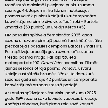
Mančestrā maksimāli pieejamo punktu summa
sasniegs 44. Jāpiemin, ka līdz šim notikušajos
posmos vairāk punktu izcīnījuši tikai čempionāta
kopvērtējuma pirmo divu vietu īpašnieki – Bartošs
Zmarzliks (53 punkti) un Breidijs Kērcs (45).
FIM pasaules spīdveja čempionāta 2025. gada
sezonu ar uzvaru pirmajā posmā Landshūtē uzsāka
pieckārtējais pasaules čempions Bartošs Zmarzliks.
Poļu spīdveja braucējs guva uzvaru arī sezonas
trešajā posmā Prāgā, kas bija titulētā
motosportista 100.
Grand Prix
sacensības. Tikmēr
jaunās sezonas otrajā posmā Varšavā uzvaru
izcīnīja austrāliešu braucējs Džeks Holders, kurš
sezonas gaitā iekrājis 42 punktus un čempionāta
kopvērtējumā atrodas trešajā pozīcijā.
Ar Latvijas spīdvejam vēsturisku panākumu 2025.
gada
SGP
sezonu sāka latviešu vadošais braucējs
Andžejs Ļebedevs, kurš pirmo reizi savā karjerā