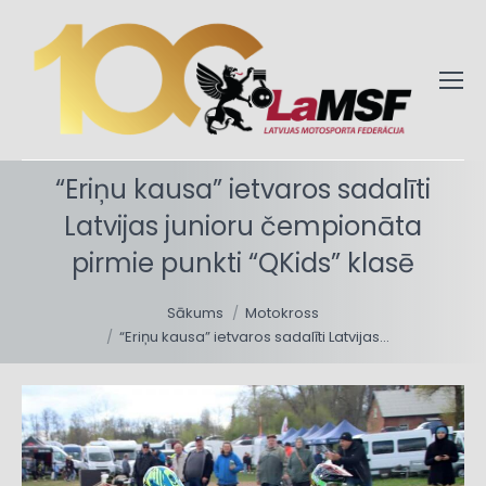
“Eriņu kausa” ietvaros sadalīti
Latvijas junioru čempionāta
pirmie punkti “QKids” klasē
You are here:
Sākums
Motokross
“Eriņu kausa” ietvaros sadalīti Latvijas…