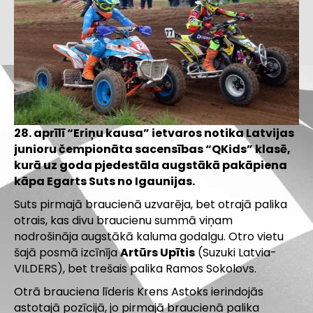
28. aprīlī “Eriņu kausa” ietvaros notika Latvijas
junioru čempionāta sacensības “QKids” klasē,
kurā uz goda pjedestāla augstākā pakāpiena
kāpa Egarts Suts no Igaunijas.
Suts pirmajā braucienā uzvarēja, bet otrajā palika
otrais, kas divu braucienu summā viņam
nodrošināja augstākā kaluma godalgu. Otro vietu
šajā posmā izcīnīja
Artūrs Upītis
(Suzuki Latvia-
VILDERS), bet trešais palika Ramos Sokolovs.
Otrā brauciena līderis Krens Astoks ierindojās
astotajā pozīcijā, jo pirmajā braucienā palika