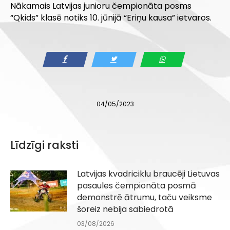
Nākamais Latvijas junioru čempionāta posms
“Qkids” klasē notiks 10. jūnijā “Eriņu kausa” ietvaros.
04/05/2023
Līdzīgi raksti
Latvijas kvadriciklu braucēji Lietuvas
pasaules čempionāta posmā
demonstrē ātrumu, taču veiksme
šoreiz nebija sabiedrotā
03/08/2026