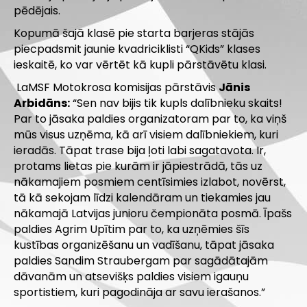
pēdējais.
Kopumā šajā klasē pie starta barjeras stājās
piecpadsmit jaunie kvadriciklisti “QKids” klases
ieskaitē, ko var vērtēt kā kupli pārstāvētu klasi.
LaMSF Motokrosa komisijas pārstāvis
Jānis
Arbidāns:
“Sen nav bijis tik kupls dalībnieku skaits!
Par to jāsaka paldies organizatoram par to, ka viņš
mūs visus uzņēma, kā arī visiem dalībniekiem, kuri
ieradās. Tāpat trase bija ļoti labi sagatavota. Ir,
protams lietas pie kurām ir jāpiestrādā, tās uz
nākamajiem posmiem centīsimies izlabot, novērst,
tā kā sekojam līdzi kalendāram un tiekamies jau
nākamajā Latvijas junioru čempionāta posmā. Īpašs
paldies Agrim Upītim par to, ka uzņēmies šīs
kustības organizēšanu un vadīšanu, tāpat jāsaka
paldies Sandim Straubergam par sagādātajām
dāvanām un atsevišķs paldies visiem igauņu
sportistiem, kuri pagodināja ar savu ierašanos.”