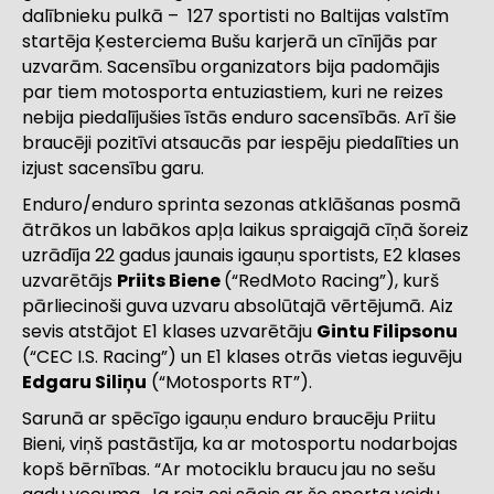
dalībnieku pulkā – 127 sportisti no Baltijas valstīm
startēja Ķesterciema Bušu karjerā un cīnījās par
uzvarām. Sacensību organizators bija padomājis
par tiem motosporta entuziastiem, kuri ne reizes
nebija piedalījušies īstās enduro sacensībās. Arī šie
braucēji pozitīvi atsaucās par iespēju piedalīties un
izjust sacensību garu.
Enduro/enduro sprinta sezonas atklāšanas posmā
ātrākos un labākos apļa laikus spraigajā cīņā šoreiz
uzrādīja 22 gadus jaunais igauņu sportists, E2 klases
uzvarētājs
Priits Biene
(“RedMoto Racing”), kurš
pārliecinoši guva uzvaru absolūtajā vērtējumā. Aiz
sevis atstājot E1 klases uzvarētāju
Gintu Filipsonu
(“CEC I.S. Racing”) un E1 klases otrās vietas ieguvēju
Edgaru Siliņu
(“Motosports RT”).
Sarunā ar spēcīgo igauņu enduro braucēju Priitu
Bieni, viņš pastāstīja, ka ar motosportu nodarbojas
kopš bērnības. “Ar motociklu braucu jau no sešu