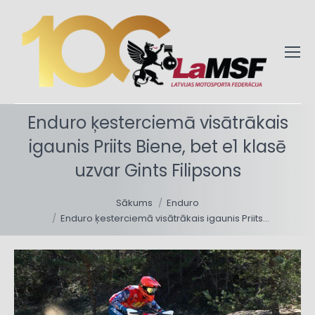
Enduro ķesterciemā visātrākais
igaunis Priits Biene, bet e1 klasē
uzvar Gints Filipsons
You are here:
Sākums
Enduro
Enduro ķesterciemā visātrākais igaunis Priits…