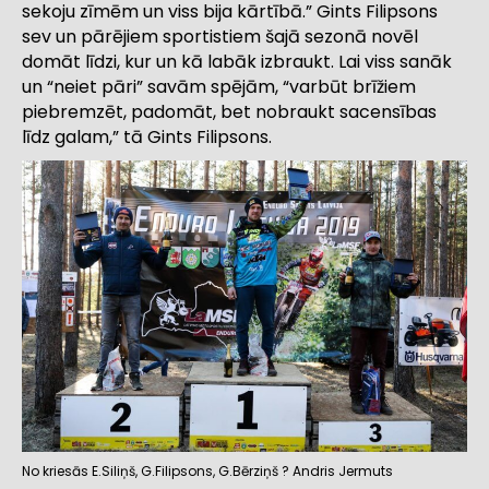
sekoju zīmēm un viss bija kārtībā.” Gints Filipsons
sev un pārējiem sportistiem šajā sezonā novēl
domāt līdzi, kur un kā labāk izbraukt. Lai viss sanāk
un “neiet pāri” savām spējām, “varbūt brīžiem
piebremzēt, padomāt, bet nobraukt sacensības
līdz galam,” tā Gints Filipsons.
No kriesās E.Siliņš, G.Filipsons, G.Bērziņš ? Andris Jermuts