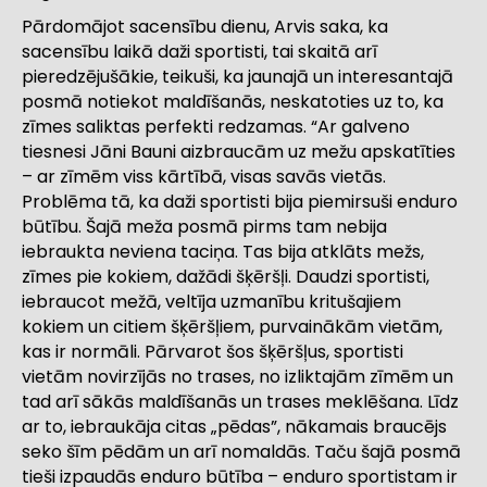
Pārdomājot sacensību dienu, Arvis saka, ka
sacensību laikā daži sportisti, tai skaitā arī
pieredzējušākie, teikuši, ka jaunajā un interesantajā
posmā notiekot maldīšanās, neskatoties uz to, ka
zīmes saliktas perfekti redzamas. “Ar galveno
tiesnesi Jāni Bauni aizbraucām uz mežu apskatīties
– ar zīmēm viss kārtībā, visas savās vietās.
Problēma tā, ka daži sportisti bija piemirsuši enduro
būtību. Šajā meža posmā pirms tam nebija
iebraukta neviena taciņa. Tas bija atklāts mežs,
zīmes pie kokiem, dažādi šķēršļi. Daudzi sportisti,
iebraucot mežā, veltīja uzmanību kritušajiem
kokiem un citiem šķēršļiem, purvainākām vietām,
kas ir normāli. Pārvarot šos šķēršļus, sportisti
vietām novirzījās no trases, no izliktajām zīmēm un
tad arī sākās maldīšanās un trases meklēšana. Līdz
ar to, iebraukāja citas „pēdas”, nākamais braucējs
seko šīm pēdām un arī nomaldās. Taču šajā posmā
tieši izpaudās enduro būtība – enduro sportistam ir