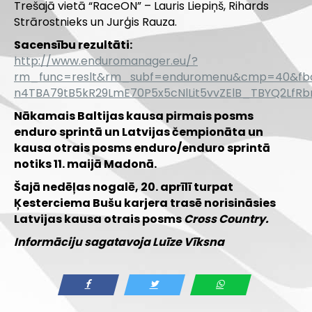
Trešajā vietā “RaceON” – Lauris Liepiņš, Rihards
Strārostnieks un Jurģis Rauza.
Sacensību rezultāti:
http://www.enduromanager.eu/?
rm_func=reslt&rm_subf=enduromenu&cmp=40&fbc
n4TBA79tB5kR29LmE70P5x5cNlLit5vvZElB_TBYQ2Lf
Nākamais Baltijas kausa pirmais posms
enduro sprintā un Latvijas čempionāta un
kausa otrais posms enduro/enduro sprintā
notiks 11. maijā Madonā.
Šajā nedēļas nogalē, 20. aprīlī turpat
Ķesterciema Bušu karjera trasē norisināsies
Latvijas kausa otrais posms
Cross Country.
Informāciju sagatavoja Luīze Vīksna