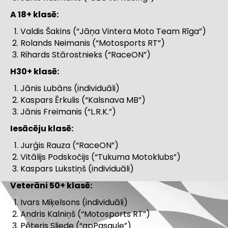
A 18+ klasē:
Valdis Šakins (“Jāņa Vintera Moto Team Rīga”)
Rolands Neimanis (“Motosports RT”)
Rihards Stārostnieks (“RaceON”)
H30+ klasē:
Jānis Lubāns (individuāli)
Kaspars Ērkulis (“Kalsnava MB”)
Jānis Freimanis (“L.R.K.”)
Iesācēju klasē:
Jurģis Rauza (“RaceON”)
Vitālijs Podskočijs (“Tukuma Motoklubs”)
Kaspars Lukstiņš (individuāli)
Veterāni 50+ klasē:
Ivars Miķelsons (individuāli)
Andris Kalniņš (“Motosports RT”)
Pēteris Sliede (“apPasaule”)