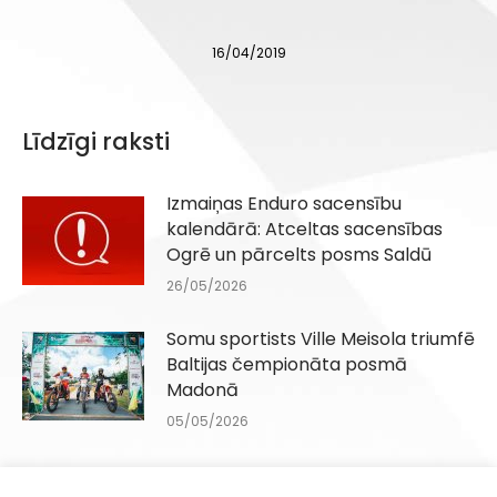
16/04/2019
Līdzīgi raksti
Izmaiņas Enduro sacensību
kalendārā: Atceltas sacensības
Ogrē un pārcelts posms Saldū
26/05/2026
Somu sportists Ville Meisola triumfē
Baltijas čempionāta posmā
Madonā
05/05/2026
Ar jaudu Madonā startēs Baltijas