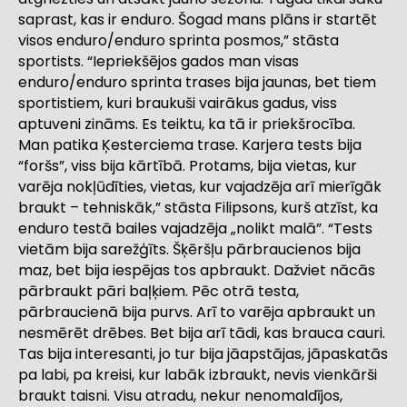
saprast, kas ir enduro. Šogad mans plāns ir startēt
visos enduro/enduro sprinta posmos,” stāsta
sportists. “Iepriekšējos gados man visas
enduro/enduro sprinta trases bija jaunas, bet tiem
sportistiem, kuri braukuši vairākus gadus, viss
aptuveni zināms. Es teiktu, ka tā ir priekšrocība.
Man patika Ķesterciema trase. Karjera tests bija
“foršs”, viss bija kārtībā. Protams, bija vietas, kur
varēja nokļūdīties, vietas, kur vajadzēja arī mierīgāk
braukt – tehniskāk,” stāsta Filipsons, kurš atzīst, ka
enduro testā bailes vajadzēja „nolikt malā”. “Tests
vietām bija sarežģīts. Šķēršļu pārbraucienos bija
maz, bet bija iespējas tos apbraukt. Dažviet nācās
pārbraukt pāri baļķiem. Pēc otrā testa,
pārbraucienā bija purvs. Arī to varēja apbraukt un
nesmērēt drēbes. Bet bija arī tādi, kas brauca cauri.
Tas bija interesanti, jo tur bija jāapstājas, jāpaskatās
pa labi, pa kreisi, kur labāk izbraukt, nevis vienkārši
braukt taisni. Visu atradu, nekur nenomaldījos,