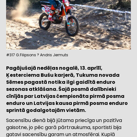
#317 G.Filipsons ? Andris Jermuts
Pagājušajā nedēļas nogalē, 13. aprīlī,
Ķesterciema Bušu karjerā, Tukuma novada
Sēmes pagastā notika ilgi gaidītā enduro
sezonas atklāšana. Šajā posmā dalībnieki
cīnījās par Latvijas čempionāta pirmā posma
enduro un Latvijas kausa pirmā posma enduro
sprintā godalgotajām vietām.
Sacensību dienā bijā jūtama priecīga un pozitīva
gaisotne, jo pēc garā pārtraukuma, sportisti bija
gatavi sacensību garam un atmosfērai. Kuplā