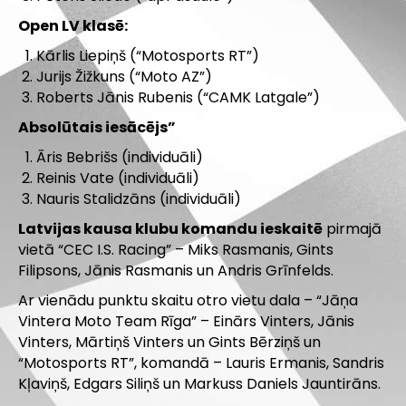
Open LV klasē:
Kārlis Liepiņš (“Motosports RT”)
Jurijs Žižkuns (“Moto AZ”)
Roberts Jānis Rubenis (“CAMK Latgale”)
Absolūtais iesācējs”
Āris Bebrišs (individuāli)
Reinis Vate (individuāli)
Nauris Stalidzāns (individuāli)
Latvijas kausa klubu komandu ieskaitē
pirmajā
vietā “CEC I.S. Racing” – Miks Rasmanis, Gints
Filipsons, Jānis Rasmanis un Andris Grīnfelds.
Ar vienādu punktu skaitu otro vietu dala – “Jāņa
Vintera Moto Team Rīga” – Einārs Vinters, Jānis
Vinters, Mārtiņš Vinters un Gints Bērziņš un
“Motosports RT”, komandā – Lauris Ermanis, Sandris
Kļaviņš, Edgars Siliņš un Markuss Daniels Jauntirāns.