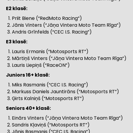
E2 klasē:
Priit Biene (“RedMoto Racing”)
Jānis Vinters (“Jāņa Vintera Moto Team Rīga”)
Andris Grīnfelds (“CEC I.S. Racing”)
E3 klasē:
Lauris Ermanis (“Motosports RT”)
Mārtiņš Vinters (“Jāņa Vintera Moto Team Rīga”)
Lauris Liepiņš (“RaceON”)
Juniors 16+ klasē:
Miks Rasmanis (“CEC I.S. Racing”)
Markuss Daniels Jauntirāns (“Motosports RT”)
Ģirts Kalniņš (“Motosports RT”)
Seniors 40+ klasē:
Einārs Vinters (“Jāņa Vintera Moto Team Rīga”)
Sandris Kļaviņš (“Motosports RT”)
Jānis Rasmanis (“CEC I.S. Racing”)