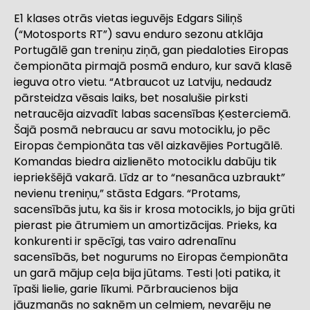
E1 klases otrās vietas ieguvējs Edgars Siliņš
(“Motosports RT”) savu enduro sezonu atklāja
Portugālē gan treniņu ziņā, gan piedaloties Eiropas
čempionāta pirmajā posmā enduro, kur savā klasē
ieguva otro vietu. “Atbraucot uz Latviju, nedaudz
pārsteidza vēsais laiks, bet nosalušie pirksti
netraucēja aizvadīt labas sacensības Ķesterciemā.
Šajā posmā nebraucu ar savu motociklu, jo pēc
Eiropas čempionāta tas vēl aizkavējies Portugālē.
Komandas biedra aizlienēto motociklu dabūju tik
iepriekšējā vakarā. Līdz ar to “nesanāca uzbraukt”
nevienu treniņu,” stāsta Edgars. “Protams,
sacensībās jutu, ka šis ir krosa motocikls, jo bija grūti
pierast pie ātrumiem un amortizācijas. Prieks, ka
konkurenti ir spēcīgi, tas vairo adrenalīnu
sacensībās, bet nogurums no Eiropas čempionāta
un garā mājup ceļa bija jūtams. Testi ļoti patika, it
īpaši lielie, garie līkumi. Pārbraucienos bija
jāuzmanās no saknēm un celmiem, nevarēju ne