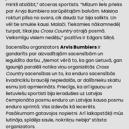
mirkli atslābt,” atceras sportists. “Milzum liels prieks
par Arvja Bumbiera sarūpētajām balvām. Maisiņa
rokturi plīsa no svara, cik daudz tur bija salikts. Un
vēl tie smukie kausi. Malači. Tiekamies nākamnedēļ
turpat, tikai jau
Cross Country
otrajā posmā
.
Veiksmīgu visiem nedēļu,” pozitīvs ir Edgars Siliņš.
Sacensību organizators
Arvis Bumbiers
ir
gandarīts par aizvadītajām sacensībām un
ieguldīto darbu. „Ņemot vērā to, ka gan Lietuvā, gan
Igaunijā paralēli notika viņu organizētās
Cross
Country
sacensības un to, ka enduro sacensībās
kvadriciklu braucēji nepiedalās, ar dalībnieku skaitu
esmu ļoti apmierināts. Priecīgs, ka arī igauņu un
lietuviešu sportisti bija ieradušies uz Latvijas
čempionāta posmu enduro un Latvijas kausa posmu
enduro sprintā. Viss izdevās kā iecerēts.
Pasākumam gatavojos nopietni. Arī laikapstākļi mūs
lutināja, spīdēja saule, nokrišņu nebija” stāsta
organizators.