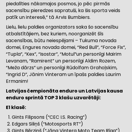
piedalīties nākamajos posmos, jo pēc pirmās
sacensību pieredzes sapratuši, ka šis sporta veids
patīk un interesē,” tā Arvis Bumbiers.
Lielu, lielu paldies organizators saka šo sacensību
atbalstītājiem, bez kuriem, noorganizēt šīs
sacensības, būtu neiespējami – Tukuma novada
domei, Engures novada domei, “Red Bull”, “Force Fix”,
“Tupla”, “Kex”, “Isostar”, “Motul”un personīgi Mairim
Levanam, “Ramirent” un personīgi Aldim Rozem,
“Meža dārzs” un personīgi Rūdolfam Grahoļskim,
“Ingrid D”, Jānim Vinteram un īpašs paldies Laurim
Ermanim!
Latvijas čempionāta enduro un Latvijas kausa
enduro sprintā TOP 3 klašu uzvarētāji:
E1 klasē:
Gints Filipsons (“CEC I.S. Racing”)
Edgars Siliņš (“Motosports RT”)
Gints Bērziņš (“Jāņa Vintera Moto Team Rīga”)