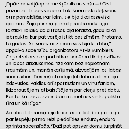
jāpārvar vai jāapbrauc šķērslis un viņš nedrīkst
pazaudēt trases virzienu. Lūk, šī iemesla dēļ, viens
otrs pamaldījās. Par laimi, tie bija tikai atsevišķi
gadījumi. Šajā posmā parādījās īsts enduro, jo
faktiski, lielākā daļa trases bija ierasta, gadu laikā
iebraukta, kur pat varēja iztikt bez zīmēm. Protams,
tā gadās. Arī šoreiz ar zīmēm viss bija kārtībā,”
apgalvo sacensību organizators Arvis Bumbiers.
Organizators no sportistiem saņēma tikai pozitīvas
un labas atsauksmes. “Iztikām bez nopietnām
traumām un, manā skatījumā, aizvadījām ļoti labas
sacensības. Tiesneši strādāja ļoti labi un diena bija
izdevusies. Paldies arī sportistiem un viņu faniem,
līdzbraucējiem, atbalstītājiem par cieņu pret dabu.
Par to, ka pēc sacensībām nometnes vieta palikta
tīra un kārtīga.”
Arī absolūtās iesācēju klases sportisti bija priecīga
par iespēju pirmo reizi piedalīties enduro/enduro
sprinta sacensībās. “Daži pat apsver domu turpināt