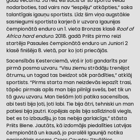
gadu vecuma. Ja reiz esi sācis ar šo sporta veidu
nodarboties, tad vairs nav “iespēju” atkāpties,” saka
talantīgais igauņu sportists. Līdz šim viņa augstākie
sasniegumi sportista karjerā ir uzvara Igaunijas
čempionātā enduro un 1. vieta Bronzas klasē
Roof of
Africa hard enduro
. 2018. gadā Priits pirmo reizi
startēja Pasaules čempionātā enduro un Juniori 2
klasē finišēja 8. vietā, par ko ļoti priecājās.
Sacensībās Ķesterciemā, viņš ir ļoti gandarīts par
pirmā posma uzvaru. “Visu ziemu strādāju trenējot
ātrumu, un tagad tas beidzot sāk parādīties,” atklāj
sportists. “Pirms starta man neizdevās iepazīt trasi,
tāpēc pirmais aplis man bija pilnīgi svešs, bet tik un
tā guvu uzvaru. Man tiešām ļoti patika sacensības,
abi testi bija ļoti, ļoti labi. Tie bija ātri, tehniski un man
patiesi bija jautri. Kopējais aplis bija salīdzinoši viegls,
bet es to izbaudīju, jo tas nebija garlaicīgs,” stāsta
Priits Biene. Jautāts, kā izdomājis piedalīties Latvijas
čempionātā un kausā, jo paralēli Igaunijā notika
nacionālais posms
Cross Country
. “Izvēlējos