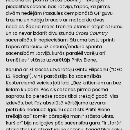
piedalīties sacensībās Latvijā, tāpēc, ka pirms
divām nedēļām Pasaules čempionātā GP guvu
traumu un nebiju braucis ar motociklu divas
nedēļas. Šobrīd mans treniņa plāns ir atgūt ātrumu
un to nevar izdarīt divu stundu
Cross Country
sacensībās. Ir nepieciešami ātruma testi, sprinti,
tāpēc atbraucu uz enduro/enduro sprinta
sacensībām Latvijā, kurās paralēli varēju arī
trenēties,” stāsta uzvarētājs Priits Biene.
Sarunā ar E1 klases uzvarētāju
Gintu Filipsonu (“CEC
I.S. Racing”), viņš pastāstīja, ka sacensībās
Ķesterciemā veicies ļoti labi. „Bez kritieniem un bez
lielām kļūdām. Pēc šīs sezonas pirmā posma
saprotu, ka pieredze rodas tikai trešajā gadā. Viss
izdevās, bet līdz absolūtā vērtējuma uzvarai
pietrūka nedaudz. Igauņu sportists Priits Biene
trešajā aplī tomēr pārspēja mani,” stāsta Gints,
kurš arī bija noilgojies pēc sacensību gara. “Ir „forši”
atgriezties un atsākt jauno sezonu. Tagad tikai sāku