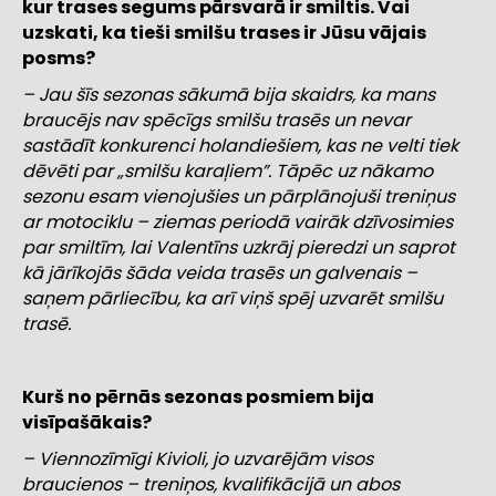
kur trases segums pārsvarā ir smiltis. Vai
uzskati, ka tieši smilšu trases ir Jūsu vājais
posms?
– Jau šīs sezonas sākumā bija skaidrs, ka mans
braucējs nav spēcīgs smilšu trasēs un nevar
sastādīt konkurenci holandiešiem, kas ne velti tiek
dēvēti par „smilšu karaļiem”. Tāpēc uz nākamo
sezonu esam vienojušies un pārplānojuši treniņus
ar motociklu – ziemas periodā vairāk dzīvosimies
par smiltīm, lai Valentīns uzkrāj pieredzi un saprot
kā jārīkojās šāda veida trasēs un galvenais –
saņem pārliecību, ka arī viņš spēj uzvarēt smilšu
trasē.
Kurš no pērnās sezonas posmiem bija
visīpašākais?
– Viennozīmīgi Kivioli, jo uzvarējām visos
braucienos – treniņos, kvalifikācijā un abos