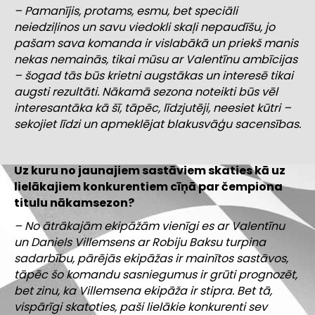
– Pamanījis, protams, esmu, bet speciāli
neiedziļinos un savu viedokli skaļi nepaudīšu, jo
pašam sava komanda ir vislabākā un priekš manis
nekas nemainās, tikai mūsu ar Valentīnu ambīcijas
– šogad tās būs krietni augstākas un interesē tikai
augsti rezultāti. Nākamā sezona noteikti būs vēl
interesantāka kā šī, tāpēc, līdzjutēji, neesiet kūtri –
sekojiet līdzi un apmeklējat blakusvāģu sacensības.
Uz kuru no jaunajiem sastāviem skaties kā uz
lielākajiem konkurentiem cīņā par čempiona
titulu nākamsezon?
– No ātrākajām ekipāžām vienīgi es ar Valentīnu
un Daniels Villemsens ar Robiju Baksu turpina
sadarbību, pārējās ekipāžas ir mainītos sastāvos,
tāpēc šo komandu sasniegumus ir grūti prognozēt,
bet zinu, ka Villemsena ekipāža ir stipra. Bet tā,
vispārīgi skatoties, paši lielākie konkurenti sev