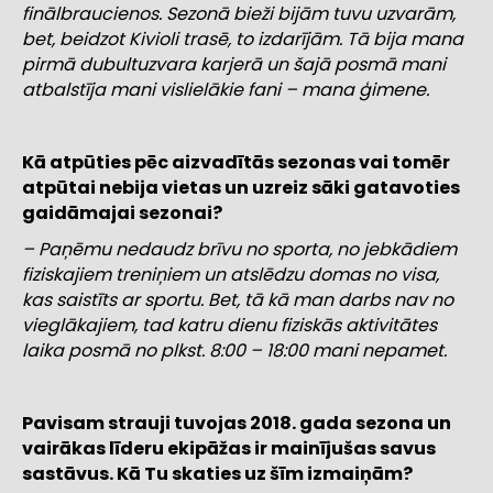
finālbraucienos. Sezonā bieži bijām tuvu uzvarām,
bet, beidzot Kivioli trasē, to izdarījām. Tā bija mana
pirmā dubultuzvara karjerā un šajā posmā mani
atbalstīja mani vislielākie fani – mana ģimene.
Kā atpūties pēc aizvadītās sezonas vai tomēr
atpūtai nebija vietas un uzreiz sāki gatavoties
gaidāmajai sezonai?
– Paņēmu nedaudz brīvu no sporta, no jebkādiem
fiziskajiem treniņiem un atslēdzu domas no visa,
kas saistīts ar sportu. Bet, tā kā man darbs nav no
vieglākajiem, tad katru dienu fiziskās aktivitātes
laika posmā no plkst. 8:00 – 18:00 mani nepamet.
Pavisam strauji tuvojas 2018. gada sezona un
vairākas līderu ekipāžas ir mainījušas savus
sastāvus. Kā Tu skaties uz šīm izmaiņām?