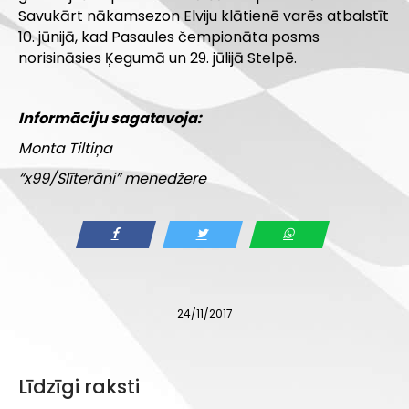
Savukārt nākamsezon Elviju klātienē varēs atbalstīt
10. jūnijā, kad Pasaules čempionāta posms
norisināsies Ķegumā un 29. jūlijā Stelpē.
Informāciju sagatavoja:
Monta Tiltiņa
“x99/Slīterāni” menedžere
24/11/2017
Līdzīgi raksti