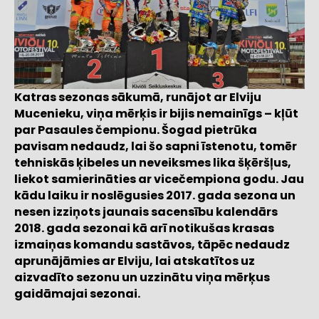
Katras sezonas sākumā, runājot ar Elviju
Mucenieku, viņa mērķis ir bijis nemainīgs – kļūt
par Pasaules čempionu. Šogad pietrūka
pavisam nedaudz, lai šo sapni īstenotu, tomēr
tehniskās ķibeles un neveiksmes lika šķēršļus,
liekot samierināties ar vicečempiona godu. Jau
kādu laiku ir noslēgusies 2017. gada sezona un
nesen izziņots jaunais sacensību kalendārs
2018. gada sezonai kā arī notikušas krasas
izmaiņas komandu sastāvos, tāpēc nedaudz
aprunājāmies ar Elviju, lai atskatītos uz
aizvadīto sezonu un uzzinātu viņa mērķus
gaidāmajai sezonai.