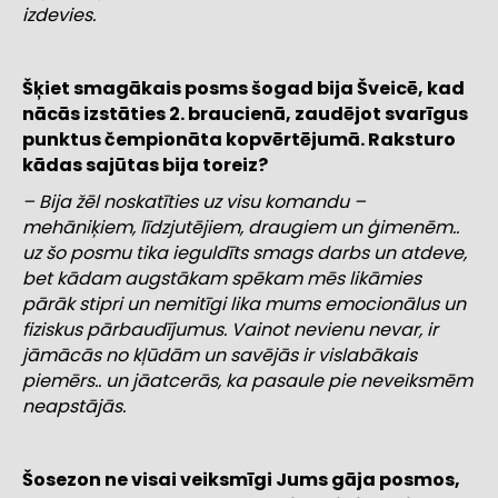
izdevies.
Šķiet smagākais posms šogad bija Šveicē, kad
nācās izstāties 2. braucienā, zaudējot svarīgus
punktus čempionāta kopvērtējumā. Raksturo
kādas sajūtas bija toreiz?
– Bija žēl noskatīties uz visu komandu –
mehāniķiem, līdzjutējiem, draugiem un ģimenēm..
uz šo posmu tika ieguldīts smags darbs un atdeve,
bet kādam augstākam spēkam mēs likāmies
pārāk stipri un nemitīgi lika mums emocionālus un
fiziskus pārbaudījumus. Vainot nevienu nevar, ir
jāmācās no kļūdām un savējās ir vislabākais
piemērs.. un jāatcerās, ka pasaule pie neveiksmēm
neapstājās.
Šosezon ne visai veiksmīgi Jums gāja posmos,