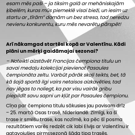
esam mēs paši – ja tiksim galā ar mehāniskajām
ķibelēm, kuras mūs piemeklē visai bieži, un iesim uz
startu ar „tīrām” domām un bez stresa, tad neredzu
nevienu konkurentu, kuru mēs nevarētu pārspēt!
Arī nākamgad startēsi kopā ar Valentīnu. Kādi
plāni un mērķi gaidāmajai sezonai?
– Noteikti aizstāvēt Francijas čempiona titulu un
savai medaļu kolekcijai pievienot Pasaules
čempionāta zeltu. Varbūt pārāk skaļi teikts, bet, tā
kā šajā sportā ilgi vairs netaisos aizkavēties, tad
nav jēgas to noliegt, ka par visu vairāk gribu
piepildīt savu sapni un kļūt par Pasaules čempionu.
Cīņa par čempiona titulu sākusies jau pavisam drīz
– 25. martā Osas trasē, Nīderlandē. Zīmīgi, ka šī
trase ir smilšu trase, kas nozīmē, ka pēc šī posma
rezultātiem varēs redzēt cik labi Elvijs ar Valentīnu ir
gatavojušies pirmssezonā šāda tipa trasēs.