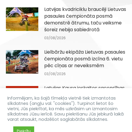
Latvijas kvadriciklu braucēji Lietuvas
pasaules čempionāta posmā
demonstrē ātrumu, taču veiksme
šoreiz nebija sabiedrotā
03/08/2026
Lielbāržu ekipāža Lietuvas pasaules
čempionāta posmā izcīna 6. vietu
pēc cīņas ar neveiksmēm
03/08/2026
Latvijas Kausa ieskaites sacensības
Q100, QJuniori un QIesācēji klasēm
Informējam, ka šajā tīmekļa vietnē tiek izmantotas
Dēliņkalnā 29.08.2026
sīkdatnes (angļu val. "cookies"). Turpinot lietot šo
vietni, Jūs piekrītat, ka mēs uzkrāsim un izmantosim
31/07/2026
sīkdatnes Jūsu ierīcē. Savu piekrišanu Jūs jebkurā laikā
varat atsaukt, nodzēšot saglabātās sīkdatnes.
Piekrītu