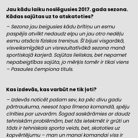
Jau kādu laiku noslēgusies 2017. gada sezona.
Kādas sajūtas uz to atskatoties?
– Sezona jau beigusies kādu brītiņu un esmu
paspējis atvilkt nedaudz elpu un jau otro nedēļu
esmu atsācis fiziskos treniņus. Šī bijusi visgarākā,
visveiksmīgākā un visrezultatīvākā sezona manā
sportiskajā karjerā. Sajūtas lieliskas, bet nepamet
nepabeigtības sajūta, jo mērķis tomēr ir tikai viens
– Pasaules čempiona tituls.
Kas izdevās, kas varbūt ne tik ļoti?
– Izdevās noticēt pašam sev, ka pēc divu gadu
pārtraukuma, neesot topa līmeņa komandā, spēju
cīnīties par uzvarām. Šogad saskārāmies ar daudz
tehniskām problēmām, bet tās ietekmēt ir grūti un
tāds ir tehniskais sporta veids, bet, skatoties uz
kopvērtējumu – man un manai komandai viss ir