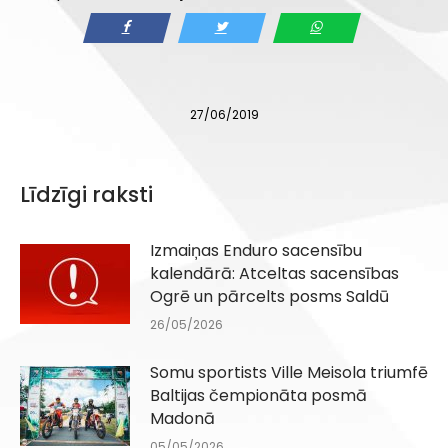
27/06/2019
Līdzīgi raksti
Izmaiņas Enduro sacensību
kalendārā: Atceltas sacensības
Ogrē un pārcelts posms Saldū
26/05/2026
Somu sportists Ville Meisola triumfē
Baltijas čempionāta posmā
Madonā
05/05/2026