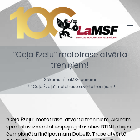
”Ceļa Ēzeļu” mototrase atvērta
treniņiem!
You are here:
Sākums
LaMSF jaunumi
”Ceļa Ēzeļu” mototrase atvērta treniņiem!
”Ceļa Ēzeļu” mototrase atvērta treniņiem. Aicinam
sportistus izmantot iespēju gatavoties BTIN Latvijas
čempionāta finālposmam Dobelē. Trase atvērtā