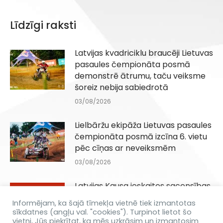
Līdzīgi raksti
Latvijas kvadriciklu braucēji Lietuvas
pasaules čempionāta posmā
demonstrē ātrumu, taču veiksme
šoreiz nebija sabiedrotā
03/08/2026
Lielbāržu ekipāža Lietuvas pasaules
čempionāta posmā izcīna 6. vietu
pēc cīņas ar neveiksmēm
03/08/2026
Latvijas Kausa ieskaites sacensības
Q100, QJuniori un QIesācēji klasēm
Informējam, ka šajā tīmekļa vietnē tiek izmantotas
Dēliņkalnā 29.08.2026
sīkdatnes (angļu val. "cookies"). Turpinot lietot šo
vietni, Jūs piekrītat, ka mēs uzkrāsim un izmantosim
31/07/2026