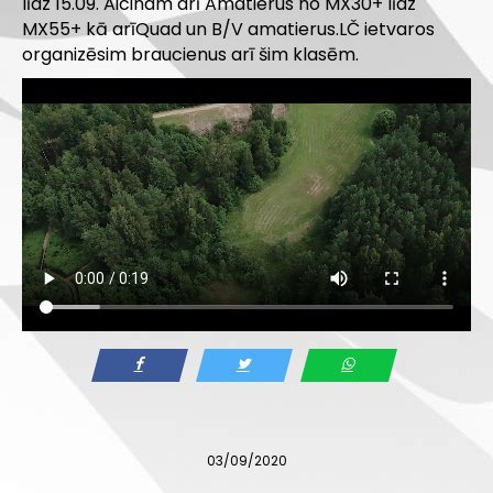
līdz 15.09. Aicinam arī Amatierus no MX30+ līdz
MX55+ kā arīQuad un B/V amatierus.LČ ietvaros
organizēsim braucienus arī šim klasēm.
03/09/2020