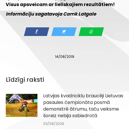
Visus apsveicam ar lieliskajiem rezultātiem!
Informāciju sagatavoja Camk Latgale
14/08/2019
Līdzīgi raksti
Latvijas kvadriciklu braucēji Lietuvas
pasaules čempionāta posmā
demonstrē ātrumu, taču veiksme
šoreiz nebija sabiedrotā
03/08/2026