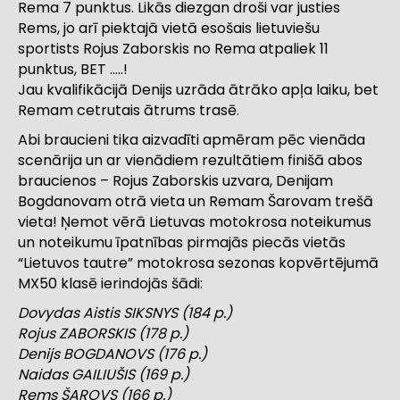
Rema 7 punktus. Likās diezgan droši var justies
Rems, jo arī piektajā vietā esošais lietuviešu
sportists Rojus Zaborskis no Rema atpaliek 11
punktus, BET …..!
Jau kvalifikācijā Denijs uzrāda ātrāko apļa laiku, bet
Remam cetrutais ātrums trasē.
Abi braucieni tika aizvadīti apmēram pēc vienāda
scenārija un ar vienādiem rezultātiem finišā abos
braucienos – Rojus Zaborskis uzvara, Denijam
Bogdanovam otrā vieta un Remam Šarovam trešā
vieta! Ņemot vērā Lietuvas motokrosa noteikumus
un noteikumu īpatnības pirmajās piecās vietās
“Lietuvos tautre” motokrosa sezonas kopvērtējumā
MX50 klasē ierindojās šādi:
Dovydas Aistis SIKSNYS (184 p.)
Rojus ZABORSKIS (178 p.)
Denijs BOGDANOVS (176 p.)
Naidas GAILIUŠIS (169 p.)
Rems ŠAROVS (166 p.)