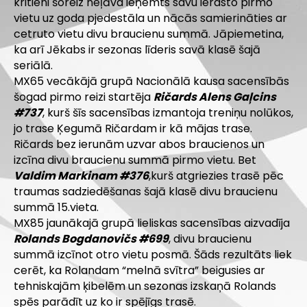
kritieni šoreiz neļāva ieņemts savu ierasto pirmo
vietu uz goda pjedestāla un nācās samierināties ar
cetruto vietu divu braucienu summā. Jāpiemetina,
ka arī Jēkabs ir sezonas līderis savā klasē šajā
seriālā.
MX65 vecākājā grupā Nacionālā kausa sacensībās
šogad pirmo reizi startēja
Ričards Alens Gaļcins
#737
, kurš šīs sacensības izmantoja treniņu nolūkos,
jo trase Ķegumā Ričardam ir kā mājas trase.
Ričards bez ierunām uzvar abos braucienos un
izcīna divu braucienu summā pirmo vietu. Bet
Valdim Markinam #376
,kurš atgriezies trasē pēc
traumas sadziedēšanas šajā klasē divu braucienu
summā 15.vieta.
MX85 jaunākajā grupā lieliskas sacensības aizvadīja
Rolands Bogdanovičs #699
, divu braucienu
summā izcīnot otro vietu posmā. Šāds rezultāts liek
cerēt, ka Rolandam “melnā svītra” beigusies ar
tehniskajām ķibelēm un sezonas izskaņā Rolands
spēs parādīt uz ko ir spējīgs trasē.