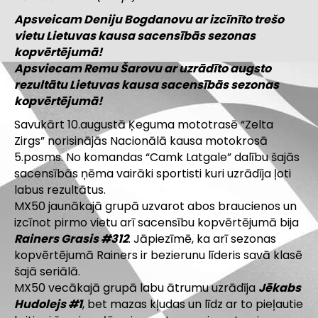
Apsveicam Deniju Bogdanovu ar izcīnīto trešo
vietu Lietuvas kausa sacensībās sezonas
kopvērtējumā!
Apsviecam Remu Šarovu ar uzrādīto augsto
rezultātu Lietuvas kausa sacensībās sezonas
kopvērtējumā!
Savukārt 10.augustā Ķeguma mototrasē “Zelta
Zirgs” norisinājās Nacionālā kausa motokrosā
5.posms. No komandas “Camk Latgale” dalību šajās
sacensībās ņēma vairāki sportisti kuri uzrādīja ļoti
labus rezultātus.
MX50 jaunākajā grupā uzvarot abos braucienos un
izcīnot pirmo vietu arī sacensību kopvērtējumā bija
Rainers Grasis #312
. Jāpiezīmē, ka arī sezonas
kopvērtējumā Rainers ir bezierunu līderis savā klasē
šajā seriālā.
MX50 vecākajā grupā labu ātrumu uzrādīja
Jēkabs
Hudolejs #1
, bet mazas kļudas un līdz ar to pieļautie