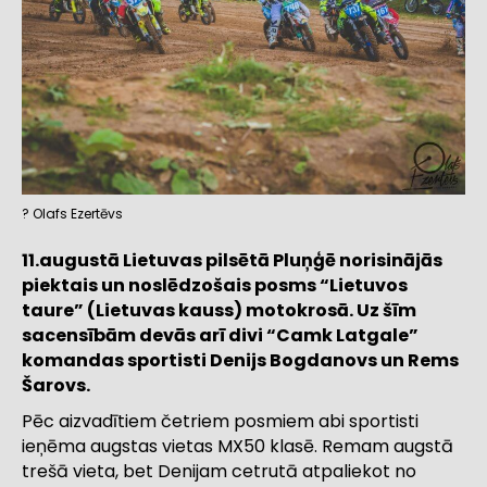
? Olafs Ezertēvs
11.augustā Lietuvas pilsētā Pluņģē norisinājās
piektais un noslēdzošais posms “Lietuvos
taure” (Lietuvas kauss) motokrosā. Uz šīm
sacensībām devās arī divi “Camk Latgale”
komandas sportisti Denijs Bogdanovs un Rems
Šarovs.
Pēc aizvadītiem četriem posmiem abi sportisti
ieņēma augstas vietas MX50 klasē. Remam augstā
trešā vieta, bet Denijam cetrutā atpaliekot no