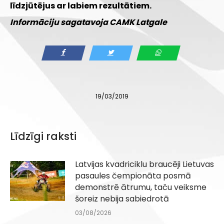
līdzjūtējus ar labiem rezultātiem.
Informāciju sagatavoja CAMK Latgale
19/03/2019
Līdzīgi raksti
Latvijas kvadriciklu braucēji Lietuvas
pasaules čempionāta posmā
demonstrē ātrumu, taču veiksme
šoreiz nebija sabiedrotā
03/08/2026