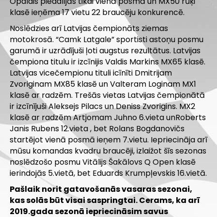
Opalais piedalījās tikai vienā posmā un MX50 rūķi
klasē ieņēma 17 vietu 22 braucēju konkurencē.
Noslēdzies arī Latvijas čempionāts ziemas
motokrosā. “Camk Latgale” sportisti astoņu posmu
garumā ir uzrādījuši ļoti augstus rezultātus. Latvijas
čempiona titulu ir izcīnijis Valdis Markins MX65 klasē.
Latvijas vicečempionu tituli icīnīti Dmitrijam
Zvoriginam MX85 klasē un Valteram Loginam MX1
klasē ar radzēm. Trešās vietas Latvijas čempionātā
ir izcīnījuši Aleksejs Pilacs un Deniss Zvorigins. MX2
klasē ar radzēm Artjomam Juhno 6.vieta unRoberts
Janis Rubens 12.vieta , bet Rolans Bogdanovičs
startējot vienā posmā ieņem 7.vietu. Iepriecināja arī
mūsu komandas kvadru braucēji, izlaižot šīs sezonas
noslēdzošo posmu Vitālijs Šakālovs Q Open klasē
ierindojās 5.vietā, bet Eduards Krumpļevskis 16.vietā.
Pašlaik norit gatavošanās vasaras sezonai,
kas solās būt visai saspringtai. Cerams, ka arī
2019.gada sezonā iepriecināsim savus