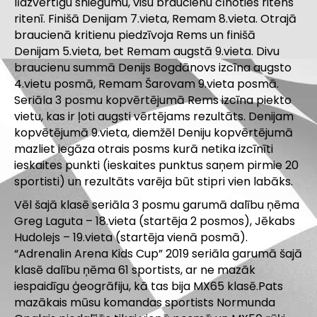
līdzvērtīgu sniegumu, visu braucienu cīnoties ritens
ritenī. Finišā Denijam 7.vieta, Remam 8.vieta. Otrajā
braucienā kritienu piedzīvoja Rems un finišā
Denijam 5.vieta, bet Remam augstā 9.vieta. Divu
braucienu summā Denijs Bogdānovs izcīna augsto
4.vietu posmā, Remam Šarovam 9.vieta posmā.
Seriāla 3 posmu kopvērtējumā Rems izcīna piekto
vietu, kas ir ļoti augsti vērtējams rezultāts. Denijam
kopvētējumā 9.vieta, diemžēl Deniju kopvērtējumā
mazliet iegāza otrais posms kurā netika izcīnīti
ieskaites punkti (ieskaites punktus saņem pirmie 20
sportisti) un rezultāts varēja būt stipri vien labāks.
Vēl šajā klasē seriāla 3 posmu garumā dalību ņēma
Greg Laguta – 18.vieta (startēja 2 posmos), Jēkabs
Hudolejs – 19.vieta (startēja vienā posmā).
“Adrenalin Arena Kids Cup” 2019 seriāla garumā šajā
klasē dalību ņēma 61 sportists, ar ne mazāk
iespaidīgu ģeogrāfiju, kā tas bija MX65 klasē.Pats
mazākais mūsu komandas sportists Normunda