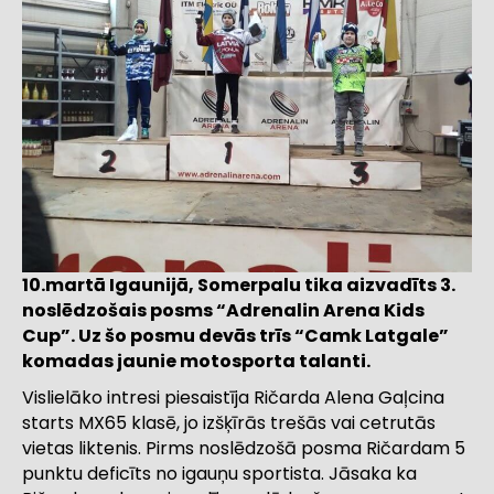
10.martā Igaunijā, Somerpalu tika aizvadīts 3.
noslēdzošais posms “Adrenalin Arena Kids
Cup”. Uz šo posmu devās trīs “Camk Latgale”
komadas jaunie motosporta talanti.
Vislielāko intresi piesaistīja Ričarda Alena Gaļcina
starts MX65 klasē, jo izšķīrās trešās vai cetrutās
vietas liktenis. Pirms noslēdzošā posma Ričardam 5
punktu deficīts no igauņu sportista. Jāsaka ka