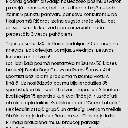
Ričards godam aizvadīja noslēdzošo posmu uzvarot
pirmajā brauciena, bet pat kritiens otrajā neliedz
izcīnīt 5 punktu pārsvaru pār savu konkurentu. Ne
tikai posmā Ričards izcīna augsto trešo vietu, bet
arī visa seriāla kopvērtējumā ir izcīnīts goda
pjedestāla 3.vietas pakāpiens.
Trijos posmos MX65 klasē piedalījās 70 braucēji no
Krievijas, Baltkrievijas, Somijas, Zviedrijas, Lietuvas,
Igaunijas un Latvijas!
Ļoti labi šajā posmā nostartēja mūsu MX50 klases
braucēji Denijs Bogdānovs un Rems Šarovs. Abi
sportisti bez lielām problēmām izcīnija vietu A
finālā. Uz noslēdzošo posmu bija ieradušies 35
sportisti, kuri tika sadalīti divās grupās un A finālam
kvalificējās 15 sportisti kuri kvalifikācijā ir uzrādījuši
ātrākos apļa laikus. Kvalifikācijā abi “Camk Latgale”
tiek iedalīti otrajā grupā un attiecīgi Denijam trešais
ātrākais apļa laiks un Remam septītais apļa laiks.
Pirmajā braucienā mūsu braucēji parādīja