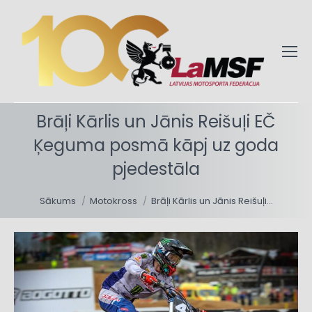
Brāļi Kārlis un Jānis Reišuļi EČ
Ķeguma posmā kāpj uz goda
pjedestāla
You are here:
Sākums
Motokross
Brāļi Kārlis un Jānis Reišuļi…