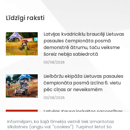
Līdzīgi raksti
Latvijas kvadriciklu braucēji Lietuvas
pasaules čempionāta posmā
demonstrē ātrumu, taču veiksme
šoreiz nebija sabiedrotā
03/08/2026
Lielbāržu ekipāža Lietuvas pasaules
čempionāta posmā izcīna 6. vietu
pēc cīņas ar neveiksmēm
03/08/2026
Latvijas Kausa ieskaites sacensības
Q100, QJuniori un QIesācēji klasēm
Informējam, ka šajā tīmekļa vietnē tiek izmantotas
Dēliņkalnā 29.08.2026
sīkdatnes (angļu val. "cookies"). Turpinot lietot šo