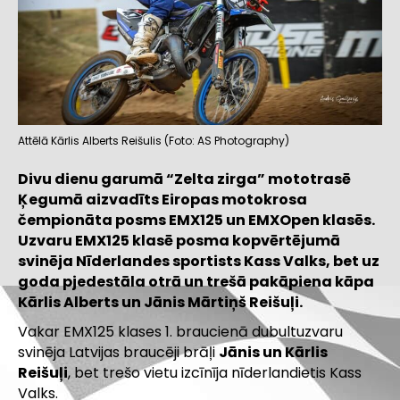
Attēlā Kārlis Alberts Reišulis (Foto: AS Photography)
Divu dienu garumā
“Zelta zirga” mototrasē
Ķegumā aizvadīts Eiropas motokrosa
čempionāta posms EMX125 un EMXOpen klasēs.
Uzvaru EMX125 klasē posma kopvērtējumā
svinēja Nīderlandes sportists Kass Valks, bet uz
goda pjedestāla otrā un trešā pakāpiena kāpa
Kārlis Alberts un Jānis Mārtiņš Reišuļi.
Vakar EMX125 klases 1. braucienā dubultuzvaru
svinēja Latvijas braucēji brāļi
Jānis un Kārlis
Reišuļi
, bet trešo vietu izcīnīja nīderlandietis Kass
Valks.