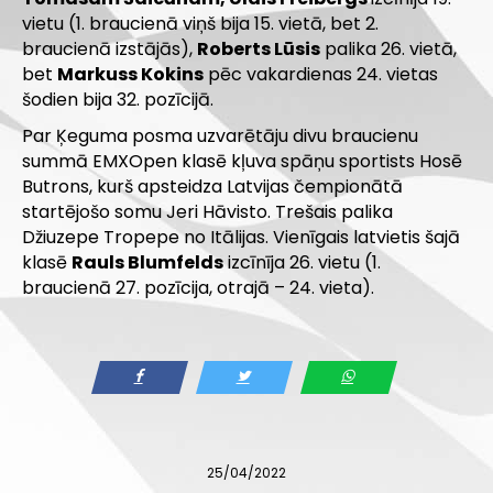
vietu (1. braucienā viņš bija 15. vietā, bet 2.
braucienā izstājās),
Roberts Lūsis
palika 26. vietā,
bet
Markuss Kokins
pēc vakardienas 24. vietas
šodien bija 32. pozīcijā.
Par Ķeguma posma uzvarētāju divu braucienu
summā EMXOpen klasē kļuva spāņu sportists Hosē
Butrons, kurš apsteidza Latvijas čempionātā
startējošo somu Jeri Hāvisto. Trešais palika
Džiuzepe Tropepe no Itālijas. Vienīgais latvietis šajā
klasē
Rauls Blumfelds
izcīnīja 26. vietu (1.
braucienā 27. pozīcija, otrajā – 24. vieta).
25/04/2022