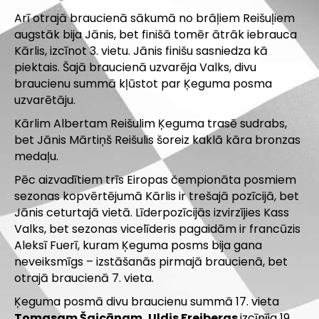
Arī otrajā braucienā
sākumā no brāļiem Reišuļiem
augstāk bija Jānis, bet finišā tomēr ātrāk iebrauca
Kārlis, izcīnot 3. vietu. Jānis finišu sasniedza kā
piektais. Šajā braucienā uzvarēja Valks, divu
braucienu summā kļūstot par Ķeguma posma
uzvarētāju.
Kārlim Albertam Reišulim Ķeguma trasē sudrabs,
bet Jānis Mārtiņš Reišulis šoreiz kaklā kāra bronzas
medaļu.
Pēc aizvadītiem trīs Eiropas čempionāta posmiem
sezonas kopvērtējumā Kārlis ir trešajā pozīcijā, bet
Jānis ceturtajā vietā. Līderpozīcijās izvirzījies Kass
Valks, bet sezonas vicelīderis pagaidām ir francūzis
Aleksī Fuerī, kuram Ķeguma posms bija gana
neveiksmīgs – izstāšanās pirmajā braucienā, bet
otrajā braucienā 7. vieta.
Ķeguma posmā divu braucienu summā 17. vieta
Tomasam Šaicānam, Uldis Freibergs
izcīnīja 19.