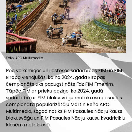
Foto: APO Multimedia
Pēc veiksmīgas un ilgstošas sadarbības FIM un FIM
Eiropa vienojušās, ka no 2024. gada Eiropas
čempionāts tiks paaugstināts līdz FIM līmenim.
Tāpēc FIM ar prieku paziņo, ka 2024. gadā
sadarbībā ar FIM blakusvāģu motokrosa pasaules
čempionāta popularizētāju Martin Beňa APO
Multimedia, šogad notiks FIM Pasaules Nāciju kauss
blakusvāģu un FIM Pasaules Nāciju kausu kvadriciklu
klasēm motokrosā.