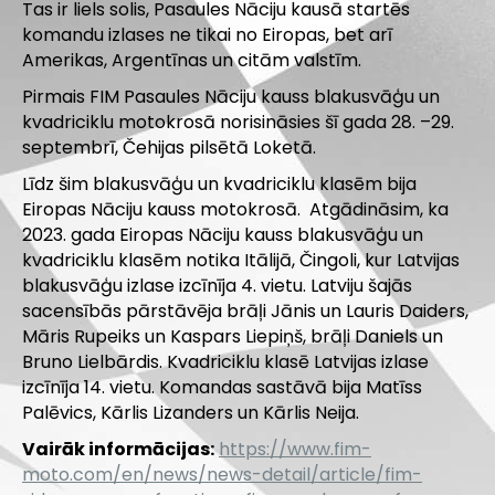
Tas ir liels solis, Pasaules Nāciju kausā startēs
komandu izlases ne tikai no Eiropas, bet arī
Amerikas, Argentīnas un citām valstīm.
Pirmais FIM Pasaules Nāciju kauss blakusvāģu un
kvadriciklu motokrosā norisināsies šī gada 28. –29.
septembrī, Čehijas pilsētā Loketā.
Līdz šim blakusvāģu un kvadriciklu klasēm bija
Eiropas Nāciju kauss motokrosā. Atgādināsim, ka
2023. gada Eiropas Nāciju kauss blakusvāģu un
kvadriciklu klasēm notika Itālijā, Čingoli, kur Latvijas
blakusvāģu izlase izcīnīja 4. vietu. Latviju šajās
sacensībās pārstāvēja brāļi Jānis un Lauris Daiders,
Māris Rupeiks un Kaspars Liepiņš, brāļi Daniels un
Bruno Lielbārdis. Kvadriciklu klasē Latvijas izlase
izcīnīja 14. vietu. Komandas sastāvā bija Matīss
Palēvics, Kārlis Lizanders un Kārlis Neija.
Vairāk informācijas:
https://www.fim-
moto.com/en/news/news-detail/article/fim-