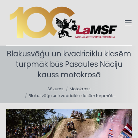
Blakusvāģu un kvadriciklu klasēm
turpmāk būs Pasaules Nāciju
kauss motokrosā
You are here:
Sākums
Motokross
Blakusvāģu un kvadriciklu klasēm turpmāk…