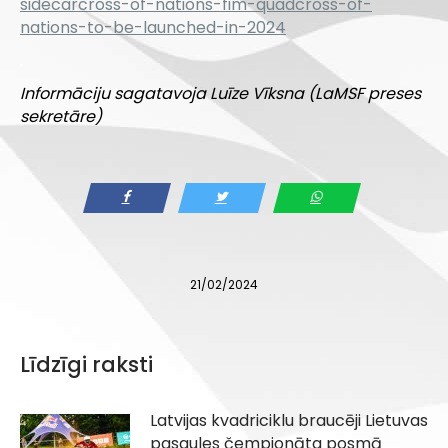
sidecarcross-of-nations-fim-quadcross-of-
nations-to-be-launched-in-2024
.
Informāciju sagatavoja Luīze Vīksna (LaMSF preses
sekretāre)
21/02/2024
Līdzīgi raksti
Latvijas kvadriciklu braucēji Lietuvas
pasaules čempionāta posmā