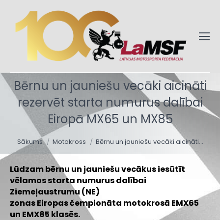
Bērnu un jauniešu vecāki aicināti
rezervēt starta numurus dalībai
Eiropā MX65 un MX85
You are here:
Sākums
Motokross
Bērnu un jauniešu vecāki aicināti…
Lūdzam bērnu un jauniešu vecākus iesūtīt
vēlamos starta numurus dalībai
Ziemeļaustrumu (NE)
zonas Eiropas čempionāta motokrosā EMX65
un EMX85 klasēs.