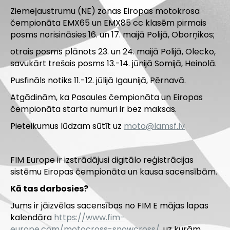
Ziemeļaustrumu (NE) zonas Eiropas motokrosa
čempionāta EMX65 un EMX85 cc klasēm pirmais
posms norisināsies 16. un 17. maijā Polijā, Oborņikos;
otrais posms plānots 23. un 24. maijā Polijā, Olecko,
savukārt trešais posms 13.-14. jūnijā Somijā, Heinolā.
Pusfināls notiks 11.-12. jūlijā Igaunijā, Pērnavā.
Atgādinām, ka Pasaules čempionāta un Eiropas
čempionāta starta numuri ir bez maksas.
Pieteikumus lūdzam sūtīt uz
moto@lamsf.lv
FIM Europe ir izstrādājusi digitālo reģistrācijas
sistēmu Eiropas čempionāta un kausa sacensībām.
Kā tas darbosies?
Jums ir jāizvēlas sacensības no FIM E mājas lapas
kalendāra
https://www.fim-
europe.com/motocross-
snowcross/
, uz kurām