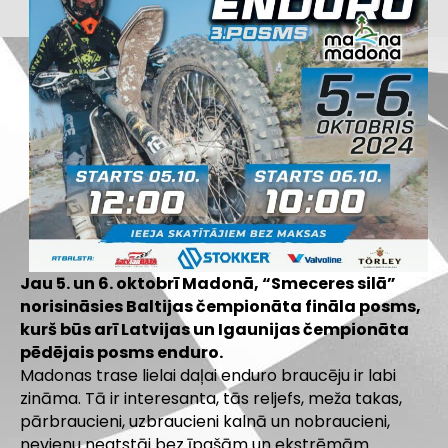
Jau 5. un 6. oktobrī Madonā, “Smeceres silā”
norisināsies Baltijas čempionāta fināla posms,
kurš būs arī Latvijas un Igaunijas čempionāta
pēdējais posms enduro.
Madonas trase lielai daļai enduro braucēju ir labi
zināma. Tā ir interesanta, tās reljefs, meža takas,
pārbraucieni, uzbraucieni kalnā un nobraucieni,
nevienu neatstāj bez īpašām un ekstrēmām