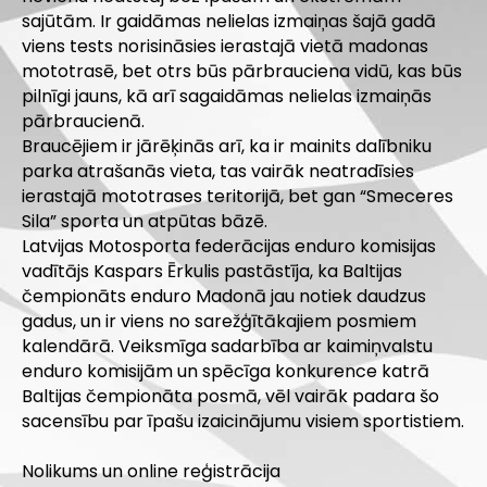
sajūtām. Ir gaidāmas nelielas izmaiņas šajā gadā
viens tests norisināsies ierastajā vietā madonas
mototrasē, bet otrs būs pārbrauciena vidū, kas būs
pilnīgi jauns, kā arī sagaidāmas nelielas izmaiņās
pārbraucienā.
Braucējiem ir jārēķinās arī, ka ir mainits dalībniku
parka atrašanās vieta, tas vairāk neatradīsies
ierastajā mototrases teritorijā, bet gan “Smeceres
Sila” sporta un atpūtas bāzē.
Latvijas Motosporta federācijas enduro komisijas
vadītājs Kaspars Ērkulis pastāstīja, ka Baltijas
čempionāts enduro Madonā jau notiek daudzus
gadus, un ir viens no sarežģītākajiem posmiem
kalendārā. Veiksmīga sadarbība ar kaimiņvalstu
enduro komisijām un spēcīga konkurence katrā
Baltijas čempionāta posmā, vēl vairāk padara šo
sacensību par īpašu izaicinājumu visiem sportistiem.
.
Nolikums un online reģistrācija