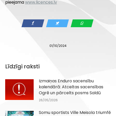
pieejama
www.licences.lv
01/10/2024
Līdzīgi raksti
Izmaiņas Enduro sacensību
kalendārā: Atceltas sacensības
Ogrē un pārcelts posms Saldū
26/05/2026
Somu sportists Ville Meisola triumfē