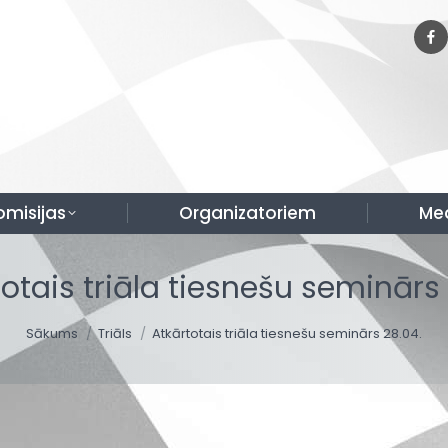
omisijas
Organizatoriem
Me
otais triāla tiesnešu seminārs
You are here:
Sākums
Triāls
Atkārtotais triāla tiesnešu seminārs 28.04.