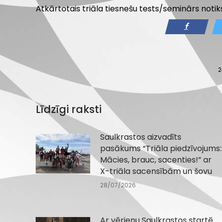
Atkārtotais triāla tiesnešu tests/seminārs notiks 
2
Līdzīgi raksti
Saulkrastos aizvadīts
pasākums “Triāla piedzīvojums:
Mācies, brauc, sacenties!” ar
X-triāla sacensībām un šovu
28/07/2026
Ar vērienu Saulkrastos startē