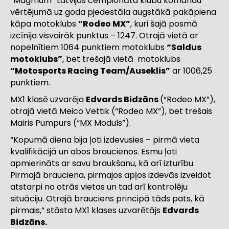
“Magmum” Latvijas čempionāta klubu komandu
vērtējumā uz goda pjedestāla augstākā pakāpiena
kāpa motoklubs
“Rodeo MX”
, kuri šajā posmā
izcīnīja visvairāk punktus – 1247. Otrajā vietā ar
nopelnītiem 1064 punktiem motoklubs
“Saldus
motoklubs”
, bet trešajā vietā
motoklubs
“Motosports Racing Team/Auseklis”
ar 1006,25
punktiem.
MX1 klasē uzvarēja
Edvards Bidzāns
(“Rodeo MX”),
otrajā vietā Meico Vettik (“Rodeo MX”), bet trešais
Mairis Pumpurs (“MX Moduls”).
“Kopumā diena bija ļoti izdevusies – pirmā vieta
kvalifikācijā un abos braucienos. Esmu ļoti
apmierināts ar savu braukšanu, kā arī izturību.
Pirmajā brauciena, pirmajos apļos izdevās izveidot
atstarpi no otrās vietas un tad arī kontrolēju
situāciju. Otrajā brauciens principā tāds pats, kā
pirmais,” stāsta MX1 klases uzvarētājs
Edvards
Bidzāns.