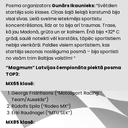
Posma organizators
Gunārs Ikaunieks:
“Svētdien
startēja solo klases. Cīņas šajā lielajā karstumā bija
visai sīvas. Lielā svelme ietekmēja sportistu
koncentrēšanos, līdz ar to bija arī traumas. Trase,
kā jau Madonā, grūta un ar kalniem. Ēnā bija +32
°
C
grādi, saulē noteikti vēl karstāks, tāpēc sportistiem
nebija vienkārši. Paldies visiem sportistiem, kas
startēja sezonas noslēguma posmā – bija sportisti
no visām trim Baltijas valstīm! ”
“Magmum” Latvijas čempionāta piektā posma
TOP3:
MX65 klasē:
Georgs Fridrihsons (“Motosport Racing
Team/Auseklis”)
Rūdolfs Spila (“Rodeo MX”)
Erki Raudnagel (“MTU SEK”)
MX85 klasē: