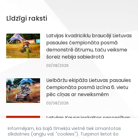
Līdzīgi raksti
Latvijas kvadriciklu braucēji Lietuvas
pasaules čempionāta posmā
demonstrē ātrumu, taču veiksme
šoreiz nebija sabiedrotā
03/08/2026
Lielbāržu ekipāža Lietuvas pasaules
čempionāta posmā izcīna 6. vietu
pēc cīņas ar neveiksmēm
03/08/2026
Latvijas Kausa ieskaites sacensības
Q100, QJuniori un QIesācēji klasēm
Informējam, ka šajā tīmekļa vietnē tiek izmantotas
Dēliņkalnā 29.08.2026
sīkdatnes (angļu val. "cookies"). Turpinot lietot šo