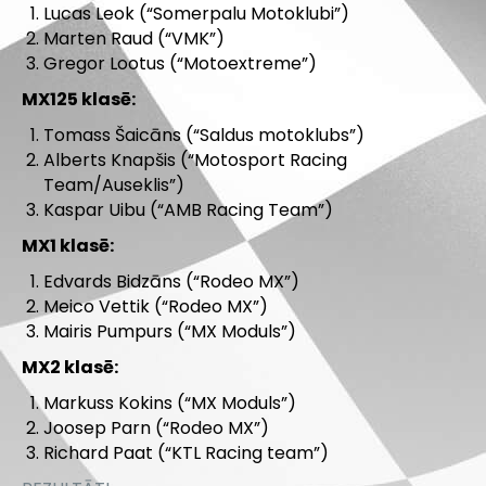
Lucas Leok (“Somerpalu Motoklubi”)
Marten Raud (“VMK”)
Gregor Lootus (“Motoextreme”)
MX125 klasē:
Tomass Šaicāns (“Saldus motoklubs”)
Alberts Knapšis (“Motosport Racing
Team/Auseklis”)
Kaspar Uibu (“AMB Racing Team”)
MX1 klasē:
Edvards Bidzāns (“Rodeo MX”)
Meico Vettik (“Rodeo MX”)
Mairis Pumpurs (“MX Moduls”)
MX2 klasē:
Markuss Kokins (“MX Moduls”)
Joosep Parn (“Rodeo MX”)
Richard Paat (“KTL Racing team”)