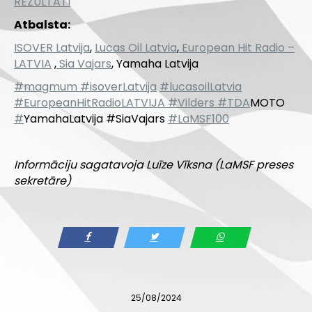
REZULTĀTI
Atbalsta:
ISOVER Latvija
,
Lucas Oil Latvia
,
European Hit Radio –
LATVIA
,
Sia Vajars
,
Yamaha Latvija
#magmum
#isoverLatvija
#lucasoilLatvia
#EuropeanHitRadioLATVIJA
#Vilders
#TDA
MOTO
#
YamahaLatvija #SiaVajars
#LaMSF100
Informāciju sagatavoja Luīze Vīksna (LaMSF preses
sekretāre)
25/08/2024