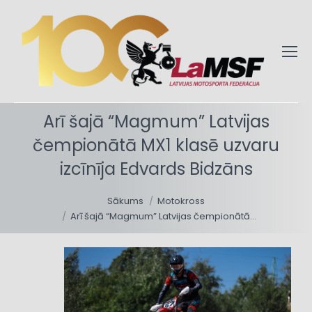
Arī šajā “Magmum” Latvijas
čempionātā MX1 klasē uzvaru
izcīnīja Edvards Bidzāns
You are here:
Sākums
Motokross
Arī šajā “Magmum” Latvijas čempionātā…