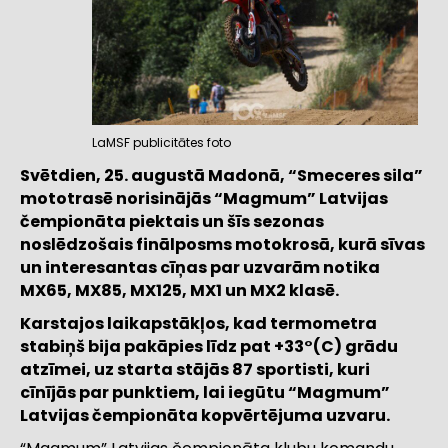
LaMSF publicitātes foto
Svētdien, 25. augustā Madonā, “Smeceres sila”
mototrasē norisinājās “Magmum” Latvijas
čempionāta piektais un šīs sezonas
noslēdzošais finālposms motokrosā, kurā sīvas
un interesantas cīņas par uzvarām notika
MX65, MX85, MX125, MX1 un MX2 klasē.
Karstajos laikapstākļos, kad termometra
stabiņš bija pakāpies līdz pat +33
°
(C) grādu
atzīmei, uz starta stājās 87 sportisti, kuri
cīnījās par punktiem, lai iegūtu “Magmum”
Latvijas čempionāta kopvērtējuma uzvaru.