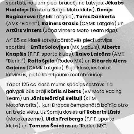
sportisti, no tiem pieci braucēji no Latvijas:
Jēkabs
Hudolejs
(Kristera Serģa Moto klubs),
Denijs
Bogdanovs
(CAMK Latgale),
Toms Dankerts
(AMK “Bieriņi”),
Rainers Grasis
(CAMK Latgale) un
Artūrs Vinters
(Jāņa Vintera Moto Team Riga).
Arī 85 cc klasē Latviju pārstāvēs pieci Latvijas
sportisti –
Emīls Solovjevs
(MX Moduls),
Alberts
Knapšis
(F.F.F. sporta klubs),
Raivo Laicāns
(AMK
“Bieriņi”),
Ralfs Spila
(Rodeo MX) un
Ričards Alens
Gaļcins
(CAMK Latgale). Šajā klasē, ieskaitot
latviešus, pieteikti 69 jaunie motobraucēji.
Tāpat 125 cc klasē mums spēcīgs sastāvs. Tā
galvgalī būs brāļi
Kārlis Alberts
(VV Moto Racing
Team) un
Jānis Mārtiņš Reišuļi
(KTM
Motofavorīts), kuri Eiropas čempionātā izcīnīja otro
un trešo vietu. Uz Somiju dosies arī
Roberts Lūsis
(Motokurzeme),
Uldis Freibergs
(F.F.F. sporta
klubs) un
Tomass Šaicāns
no “Rodeo MX”.