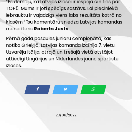
“Es domāju, ka Latvijas izlasei ir iespēja cīnīties par
TOP5. Mums ir ļoti spēcīgs sastāvs. Lai pieciniekā
iebrauktu ir vajadzīgs viens labs rezultāts katrā no
klasēm,” īsu komentāru sniedza Latvijas komandas
menedžeris
Roberts Justs
.
Pērnā gada pasaules junioru čempionātā, kas
notika Grieķijā, Latvijas komanda izcīnīja 7. vietu.
Uzvarēja Itālija, otrajā un trešajā vietā atstājot
attiecīgi Ungārijas un Nīderlandes jauno sportistu
izlases.
23/08/2022