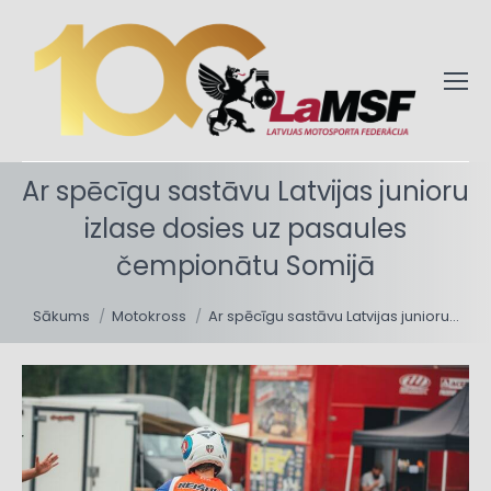
Ar spēcīgu sastāvu Latvijas junioru
izlase dosies uz pasaules
čempionātu Somijā
You are here:
Sākums
Motokross
Ar spēcīgu sastāvu Latvijas junioru…