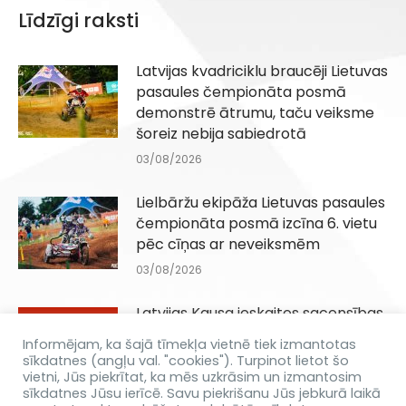
Līdzīgi raksti
Latvijas kvadriciklu braucēji Lietuvas
pasaules čempionāta posmā
demonstrē ātrumu, taču veiksme
šoreiz nebija sabiedrotā
03/08/2026
Lielbāržu ekipāža Lietuvas pasaules
čempionāta posmā izcīna 6. vietu
pēc cīņas ar neveiksmēm
03/08/2026
Latvijas Kausa ieskaites sacensības
Q100, QJuniori un QIesācēji klasēm
Informējam, ka šajā tīmekļa vietnē tiek izmantotas
Dēliņkalnā 29.08.2026
sīkdatnes (angļu val. "cookies"). Turpinot lietot šo
vietni, Jūs piekrītat, ka mēs uzkrāsim un izmantosim
31/07/2026
sīkdatnes Jūsu ierīcē. Savu piekrišanu Jūs jebkurā laikā