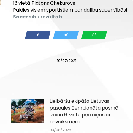
18.vietā Platons Chekurovs
Paldies visiem sportistiem par dalību sacensībās!
Sacensību rezultāti
19/07/2021
Lielbāržu ekipāža Lietuvas
pasaules čempionāta posmā
izcīna 6. vietu pēc cīņas ar
neveiksmēm
03/08/2026