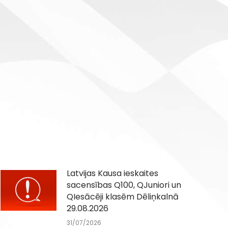
Latvijas Kausa ieskaites
sacensības Q100, QJuniori un
QIesācēji klasēm Dēliņkalnā
29.08.2026
31/07/2026