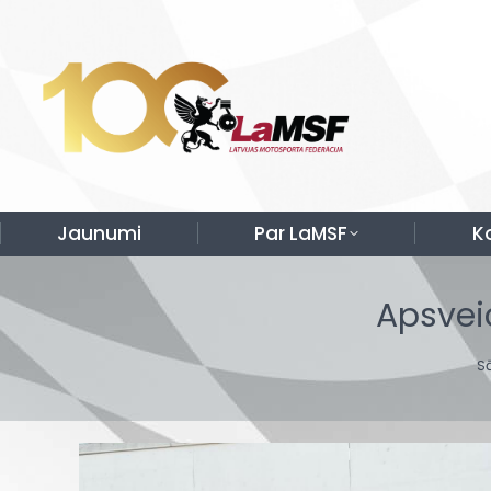
Jaunumi
Par LaMSF
K
Apsvei
Y
S