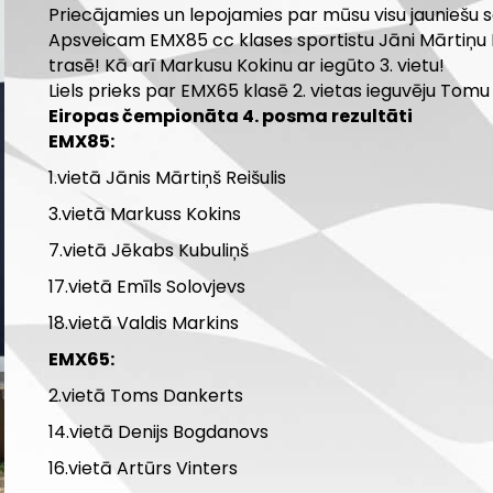
Priecājamies un lepojamies par mūsu visu jaunieš
Apsveicam EMX85 cc klases sportistu Jāni Mārtiņu Re
trasē! Kā arī Markusu Kokinu ar iegūto 3. vietu!
Liels prieks par EMX65 klasē 2. vietas ieguvēju Tom
Eiropas čempionāta 4. posma rezultāti
EMX85:
1.vietā Jānis Mārtiņš Reišulis
3.vietā Markuss Kokins
7.vietā Jēkabs Kubuliņš
17.vietā Emīls Solovjevs
18.vietā Valdis Markins
EMX65:
2.vietā Toms Dankerts
14.vietā Denijs Bogdanovs
16.vietā Artūrs Vinters