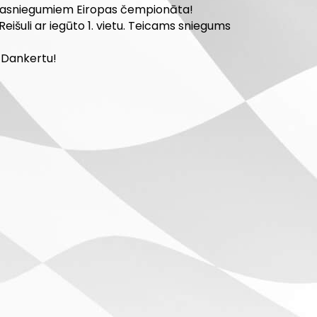
u sasniegumiem Eiropas čempionāta!
išuli ar iegūto 1. vietu. Teicams sniegums
u Dankertu!