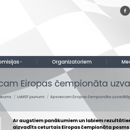
omisijas
Organizatoriem
Me
cam Eiropas čempionāta uzva
ou are here:
ākums
LaMSF jaunumi
Apsveicam Eiropas čempionāta uzvarētāj
Ar augstiem panākumiem un labiem rezultātiem, 1
aizvadīts ceturtais Eiropas čempionāta posms