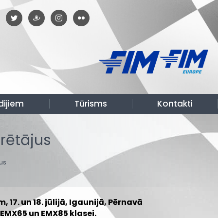
dijiem
Tūrisms
Kontakti
rētājus
us
7. un 18. jūlijā, Igaunijā, Pērnavā
 EMX65 un EMX85 klasei.