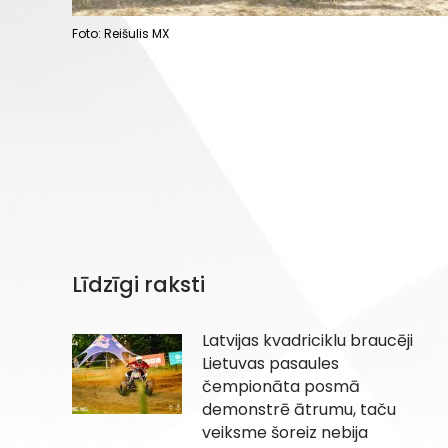
Foto: Reišulis MX
Līdzīgi raksti
Latvijas kvadriciklu braucēji
Lietuvas pasaules
čempionāta posmā
demonstrē ātrumu, taču
veiksme šoreiz nebija