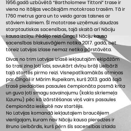
1956.gadā uzbūvētā “Bartholomew Tittoni” trase ir
viena no Itālijas vecākajām motokrosa trasēm. Tā ir
1760 metrus gara un to veido garas taisnes ar
stāviem kalniem. Šī mototrase uzņēmusi daudzas
starptautiskas sacensības, tajā skaitā arī Nāciju
kausa izcīņu. Pēdējo reizi Čingoli Nāciju kausa
sacensības blakusvāģiem notika 2017. gadā, bet
toreiz Latvijas izlase nemaz netika pārstāvēta.
Divas no trim Latvijas izlasē iekļautajām ekipāžām
šo trasi zina ļoti labi, savukārt dvīņu brāļi Lielbārži
tajā startēs pirmo reizi. Visnepatīkamākās atmiņas
par Čingoli ir Mārim Rupeikam, kurš 2013. gadā šajā
trasē piedaloties pasaules čempionāta posmā krita
un guva ļoti smagu savainojumu (kakla skriemeļa
lūzumu) pēc kā izārstēšanas viņš vairs pasaules
čempionāta ieskaitē nav startējis.
No Latvijas komandā iekļautajiem braucējiem
vienīgajam, kuram nav Nāciju kausa pieredzes ir
Bruno Lielbārdis, kurš pērn šīs sacensības izlaida