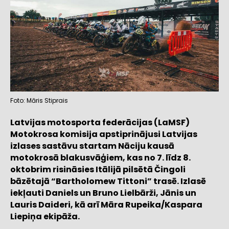
Foto: Māris Stiprais
Latvijas motosporta federācijas (LaMSF)
Motokrosa komisija apstiprinājusi Latvijas
izlases sastāvu startam Nāciju kausā
motokrosā blakusvāģiem, kas no 7. līdz 8.
oktobrim risināsies Itālijā pilsētā Čingoli
bāzētajā “Bartholomew Tittoni” trasē. Izlasē
iekļauti Daniels un Bruno Lielbārži, Jānis un
Lauris Daideri, kā arī Māra Rupeika/Kaspara
Liepiņa ekipāža.