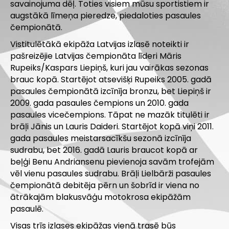
savainojuma dēļ. Toties visiem mūsu sportistiem ir
augstākā līmeņa pieredze, piedaloties pasaules
čempionātā.
Vistitulētākā ekipāža Latvijas izlasē noteikti ir
pašreizējie Latvijas čempionāta līderi Māris
Rupeiks/Kaspars Liepiņš, kuri jau vairākas sezonas
brauc kopā. Startējot atsevišķi Rupeiks 2005. gadā
pasaules čempionātā izcīnīja bronzu, bet Liepiņš ir
2009. gada pasaules čempions un 2010. gada
pasaules vicečempions. Tāpat ne mazāk titulēti ir
brāļi Jānis un Lauris Daideri. Startējot kopā viņi 2011.
gada pasaules meistarsacīkšu sezonā izcīnīja
sudrabu, bet 2016. gadā Lauris braucot kopā ar
beļģi Benu Andriansenu pievienoja savām trofejām
vēl vienu pasaules sudrabu. Brāļi Lielbārži pasaules
čempionātā debitēja pērn un šobrīd ir viena no
ātrākajām blakusvāģu motokrosa ekipāžām
pasaulē.
Visas trīs izlases ekipāžas vienā trasē būs