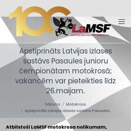
Apstiprināts Latvijas izlases
sastāvs Pasaules junioru
čempionātam motokrosā;
vakancēm var pieteikties līdz
26.maijam.
You are here:
Sākums
Motokross
Apstiprināts Latvijas izlases sastāvs Pasaules…
Atbilstoši LaMSF motokrosa nolikumam,