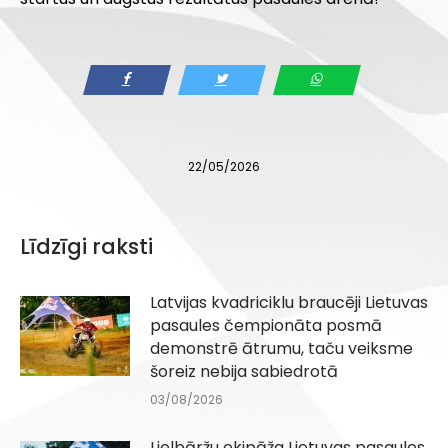
22/05/2026
Līdzīgi raksti
Latvijas kvadriciklu braucēji Lietuvas
pasaules čempionāta posmā
demonstrē ātrumu, taču veiksme
šoreiz nebija sabiedrotā
03/08/2026
Lielbāržu ekipāža Lietuvas pasaules