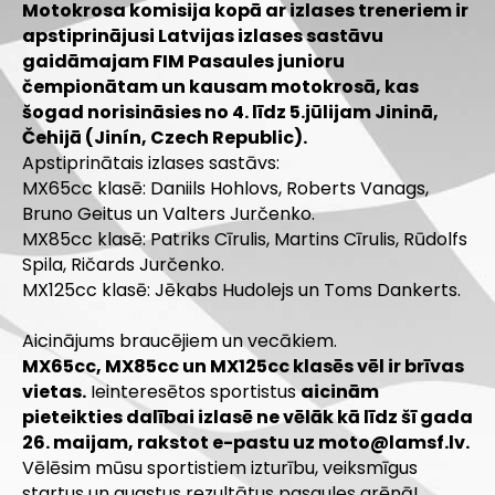
Motokrosa komisija kopā ar izlases treneriem ir
apstiprinājusi Latvijas izlases sastāvu
gaidāmajam FIM Pasaules junioru
čempionātam un kausam motokrosā, kas
šogad norisināsies no 4. līdz 5.jūlijam Jininā,
Čehijā (Jinín, Czech Republic).
Apstiprinātais izlases sastāvs:
MX65cc klasē: Daniils Hohlovs, Roberts Vanags,
Bruno Geitus un Valters Jurčenko.
MX85cc klasē: Patriks Cīrulis, Martins Cīrulis, Rūdolfs
Spila, Ričards Jurčenko.
MX125cc klasē: Jēkabs Hudolejs un Toms Dankerts.
.
Aicinājums braucējiem un vecākiem.
MX65cc, MX85cc un MX125cc klasēs vēl ir brīvas
vietas.
Ieinteresētos sportistus
aicinām
pieteikties dalībai izlasē ne vēlāk kā līdz šī gada
26. maijam, rakstot e-pastu uz
moto@lamsf.lv
.
Vēlēsim mūsu sportistiem izturību, veiksmīgus
startus un augstus rezultātus pasaules arēnā!