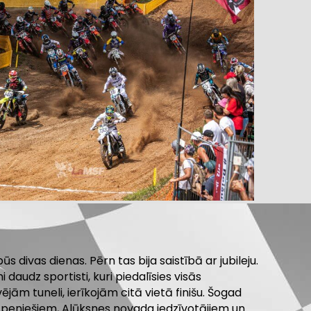
 divas dienas. Pērn tas bija saistībā ar jubileju.
audz sportisti, kuri piedalīsies visās
ām tuneli, ierīkojām citā vietā finišu. Šogad
s. Apeniešiem, Alūksnes novada iedzīvotājiem un