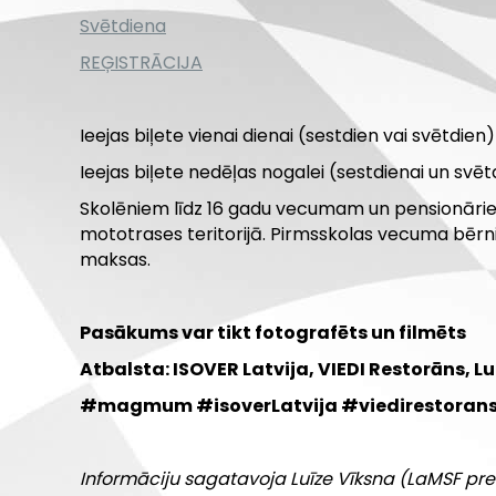
Svētdiena
REĢISTRĀCIJA
Ieejas biļete vienai dienai (sestdien vai svētdien)
Ieejas biļete nedēļas nogalei (sestdienai un svēt
Skolēniem līdz 16 gadu vecumam un pensionāriem v
mototrases teritorijā. Pirmsskolas vecuma bērn
maksas.
Pasākums var tikt fotografēts un filmēts
Atbalsta: ISOVER Latvija, VIEDI Restorāns, Lu
#magmum #isoverLatvija #viedirestorans
Informāciju sagatavoja Luīze Vīksna (LaMSF pre