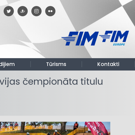
dijiem
Tūrisms
Kontakti
ijas čempionāta titulu