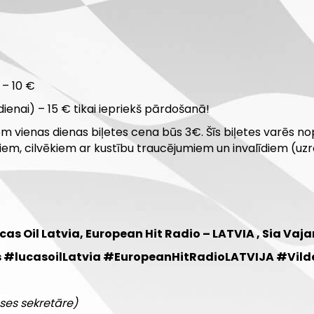
 – 10 €
dienai) – 15 € tikai iepriekš pārdošanā!
ienas dienas biļetes cena būs 3€. Šīs biļetes varēs nopir
iem, cilvēkiem ar kustību traucējumiem un invalīdiem (u
cas Oil Latvia, European Hit Radio – LATVIA , Sia Vaja
 #lucasoilLatvia #EuropeanHitRadioLATVIJA #Vil
ses sekretāre)