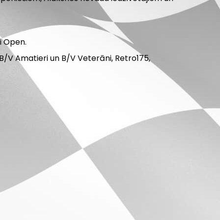
i Open.
B/V Amatieri un B/V Veterāni, Retro175,