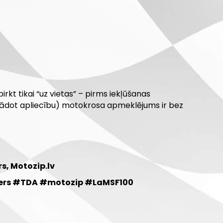
kt tikai “uz vietas” – pirms iekļūšanas
zrādot apliecību) motokrosa apmeklējums ir bez
rs, Motozip.lv
ders #TDA #motozip #LaMSF100