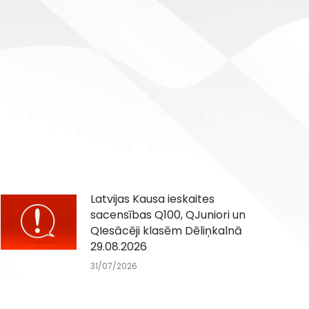
Latvijas Kausa ieskaites
sacensības Q100, QJuniori un
QIesācēji klasēm Dēliņkalnā
29.08.2026
31/07/2026