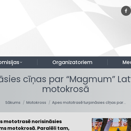
omisijas
Organizatoriem
Me
āsies cīņas par “Magmum” Latv
motokrosā
You are here:
Sākums
Motokross
Apes mototrasē turpināsies cīņas par…
pes mototrasē norisināsies
s motokrosā. Paralēli tam,