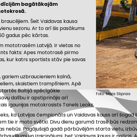
tradīcijām bagātākajām
motokrosā.
braucējiem. Šeit Vaidavas kausa
vienu sezonu. Ar to arī šis pasākums
s 50 gadus pēc kārtas.
 mototrasēm Latvijā. Ir vietas no
sants fakts: Apes mototrasē pirmo
ras, kur katrs sportists stāv pie savas
u, gariem uzbraucieniem kalnā,
ieliem, skaistiem tramplīniem. Apē
tartēs Baltijā spēcīgākie
Foto: Māris Stiprais
vu dalību ir apstiprinājis arī
kais Igaunijas motokrosists Tanels Leoks.
eks, ka Latvijas čempionāts un Vaidavas kauss arī šogad būs
 tie ir moto svētki. Divu dienu garumā trasē būs redzami d
s nebūs. Pagājušajā gadā pārbūvējām starta vietu, izbūvēj
i pārbaudījumi un izaicinājumi, bet Vaidavas kauss ir notici