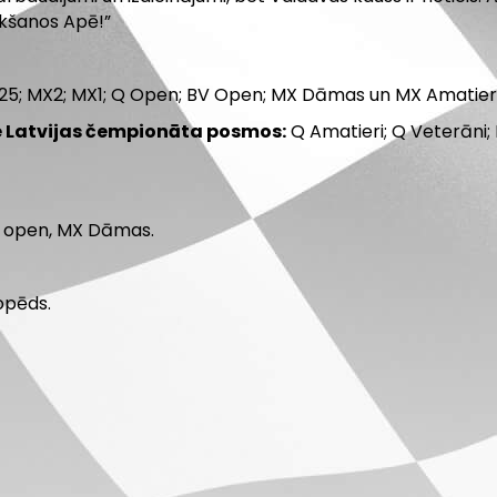
tikšanos Apē!”
125; MX2; MX1; Q Open; BV Open; MX Dāmas un MX Amatier
te Latvijas čempionāta posmos:
Q Amatieri; Q Veterāni; 
i open, MX Dāmas.
opēds.