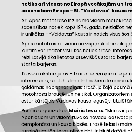
notiks arī vienas no Eiropā vecākajām un 
sacensībām Eiropā – 51. “Vaidavas” kauss 
Arī Apes mototrase ir zināma visiem motokrosa 
sacensības notiek kopš 1974. gada, neizlaižot ne
ir unikālas – “Vaidavas” kauss ir noticis visus šo
Apes mototrase ir viena no vispārskatāmākajām
kurām var redzēt visu, kas notiek trasē. Intere
reizi Latvijā tika lietotas atsevišķās starta barje
starta barjeras.
Trases raksturojums – tā ir ar ievērojamu reljef
interesanta, ar dažādiem tehniskiem līkumiem, l
gaidāmas nopietnas cīņas trasē, jo šajā posmā s
motokrosa braucēji un ne tikai. Organizatoriem sa
astoņkārtējais Vaidavas kausa ieguvējs, titulētā
Posma organizators
Mairis Levans:
“Mums ir pri
Apeniešiem un visiem tuvāko novadu iedzīvotājiem
čempionāta un kausa klasēs. Trasē lielas izmaiņa
turpināsim tās lietas pilnveidot. Ir bijuši dažād