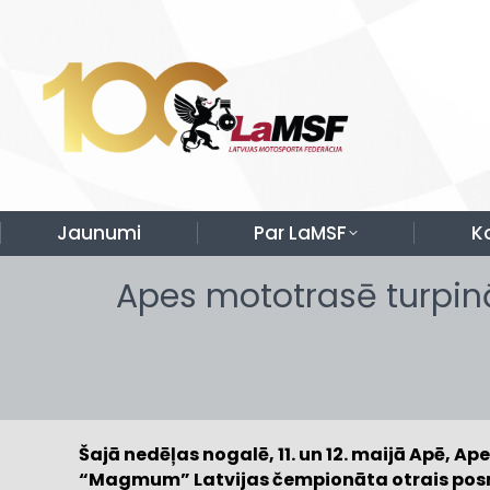
Jaunumi
Par LaMSF
K
Apes mototrasē turpin
Šajā nedēļas nogalē, 11. un 12. maijā Apē, A
“Magmum” Latvijas čempionāta otrais posm