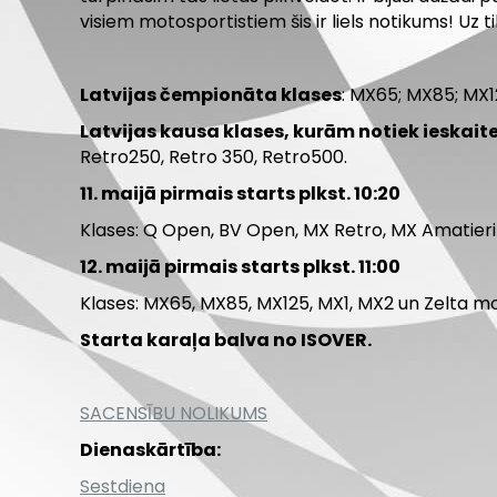
visiem motosportistiem šis ir liels notikums! Uz 
Latvijas čempionāta klases
: MX65; MX85; MX
Latvijas kausa klases, kurām notiek ieskai
Retro250, Retro 350, Retro500.
11. maijā pirmais starts plkst. 10:20
Klases: Q Open, BV Open, MX Retro, MX Amatier
12. maijā pirmais starts plkst. 11:00
Klases: MX65, MX85, MX125, MX1, MX2 un Zelta m
Starta karaļa balva no ISOVER.
SACENSĪBU NOLIKUMS
Dienaskārtība:
Sestdiena