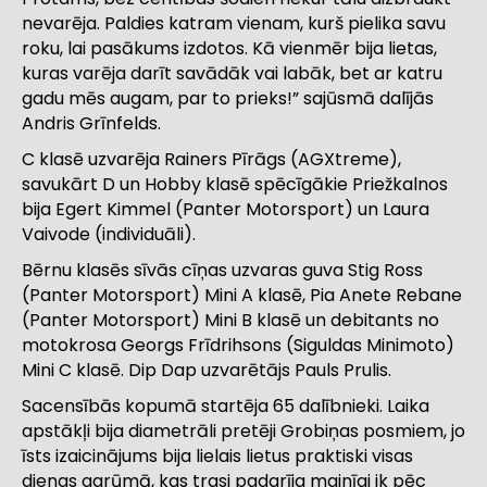
nevarēja. Paldies katram vienam, kurš pielika savu
roku, lai pasākums izdotos. Kā vienmēr bija lietas,
kuras varēja darīt savādāk vai labāk, bet ar katru
gadu mēs augam, par to prieks!” sajūsmā dalījās
Andris Grīnfelds.
C klasē uzvarēja Rainers Pīrāgs (AGXtreme),
savukārt D un Hobby klasē spēcīgākie Priežkalnos
bija Egert Kimmel (Panter Motorsport) un Laura
Vaivode (individuāli).
Bērnu klasēs sīvās cīņas uzvaras guva Stig Ross
(Panter Motorsport) Mini A klasē, Pia Anete Rebane
(Panter Motorsport) Mini B klasē un debitants no
motokrosa Georgs Frīdrihsons (Siguldas Minimoto)
Mini C klasē. Dip Dap uzvarētājs Pauls Prulis.
Sacensībās kopumā startēja 65 dalībnieki. Laika
apstākļi bija diametrāli pretēji Grobiņas posmiem, jo
īsts izaicinājums bija lielais lietus praktiski visas
dienas garūmā, kas trasi padarīja mainīgi ik pēc