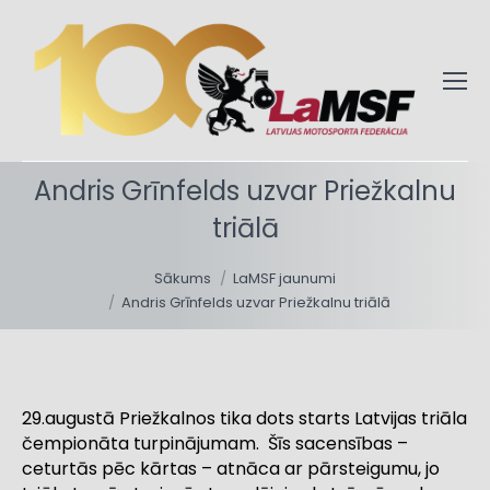
Andris Grīnfelds uzvar Priežkalnu
triālā
You are here:
Sākums
LaMSF jaunumi
Andris Grīnfelds uzvar Priežkalnu triālā
29.augustā Priežkalnos tika dots starts Latvijas triāla
čempionāta turpinājumam. Šīs sacensības –
ceturtās pēc kārtas – atnāca ar pārsteigumu, jo