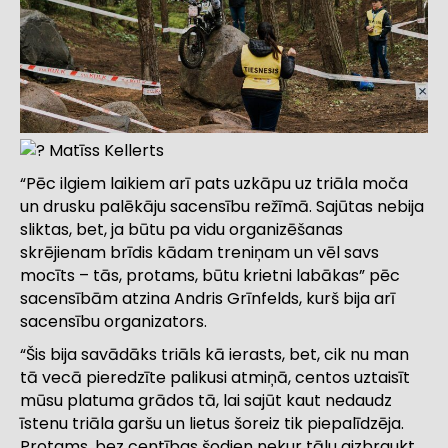
Matīss Kellerts
“Pēc ilgiem laikiem arī pats uzkāpu uz triāla moča
un drusku palēkāju sacensību režīmā. Sajūtas nebija
sliktas, bet, ja būtu pa vidu organizēšanas
skrējienam brīdis kādam treniņam un vēl savs
mocīts – tās, protams, būtu krietni labākas” pēc
sacensībām atzina Andris Grīnfelds, kurš bija arī
sacensību organizators.
“Šis bija savādāks triāls kā ierasts, bet, cik nu man
tā vecā pieredzīte palikusi atmiņā, centos uztaisīt
mūsu platuma grādos tā, lai sajūt kaut nedaudz
īstenu triāla garšu un lietus šoreiz tik piepalīdzēja.
Protams, bez centības šodien nekur tālu aizbraukt