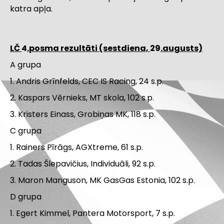
katra apļa.
LČ
4
.posma rezultāti (sestdiena,
29
.augusts)
A grupa
1. Andris Grīnfelds, CEC IS Racing, 24 s.p.
2. Kaspars Vērnieks, MT skola, 102 s.p.
3. Kristers Einass, Grobiņas MK, 118 s.p.
C grupa
1. Rainers Pīrāgs, AGXtreme, 61 s.p.
2. Tadas Šlepavičius, Individuāli, 92 s.p.
3. Maron Manguson, MK GasGas Estonia, 102 s.p.
D grupa
1. Egert Kimmel, Pantera Motorsport, 7 s.p.