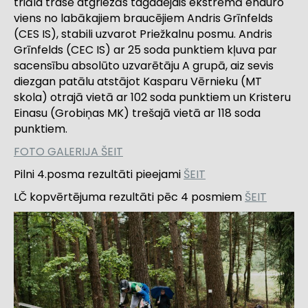
triāla trasē atgriezās tagadējais ekstrēmā enduro
viens no labākajiem braucējiem Andris Grīnfelds
(CES IS), stabili uzvarot Priežkalnu posmu. Andris
Grīnfelds (CEC IS) ar 25 soda punktiem kļuva par
sacensību absolūto uzvarētāju A grupā, aiz sevis
diezgan patālu atstājot Kasparu Vērnieku (MT
skola) otrajā vietā ar 102 soda punktiem un Kristeru
Einasu (Grobiņas MK) trešajā vietā ar 118 soda
punktiem.
FOTO GALERIJA ŠEIT
Pilni 4.posma rezultāti pieejami
ŠEIT
LČ kopvērtējuma rezultāti pēc 4 posmiem
ŠEIT