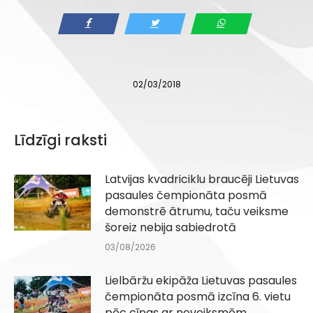
02/03/2018
Līdzīgi raksti
Latvijas kvadriciklu braucēji Lietuvas
pasaules čempionāta posmā
demonstrē ātrumu, taču veiksme
šoreiz nebija sabiedrotā
03/08/2026
Lielbāržu ekipāža Lietuvas pasaules
čempionāta posmā izcīna 6. vietu
pēc cīņas ar neveiksmēm