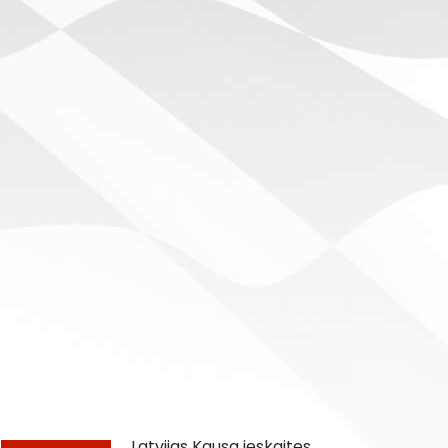
Latvijas Kausa ieskaites