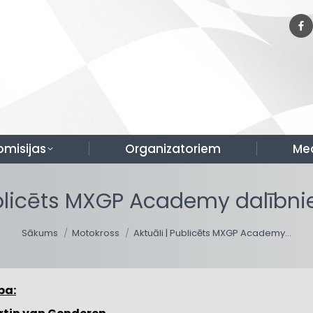
omisijas
Organizatoriem
Me
ublicēts MXGP Academy dalībni
You are here:
Sākums
Motokross
Aktuāli | Publicēts MXGP Academy…
ba: