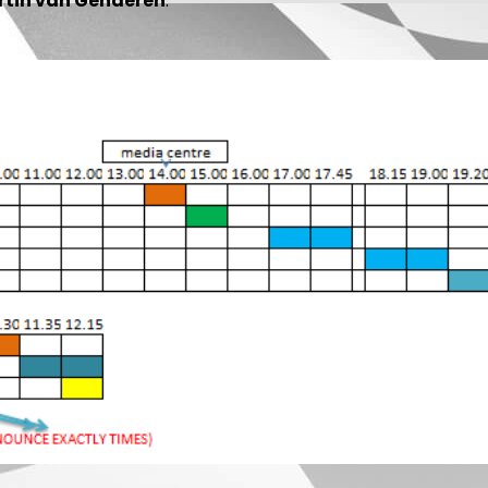
tin van Genderen
.