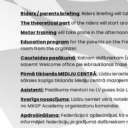
Riders / parents briefing
; Riders Briefing will 
The theoretical part
of the riders will start a
Motor training
will take place in the afterno
Education program
for the parents on the Fri
room from the organizer.
Caurlaides pasākumā:
Katram dalībniekam (sp
saņemt Welcome office pie iebraukšanas trasē no
Pirmā tikšanās MEDIJU CENTRĀ:
Lūdzu ierastie
sāksies kopīga tikšanās Mediju centrā mazajie
Asistenti:
Pasākuma mentori no LV puses būs Laur
Svarīgs nosacījums:
Lūdzu ņemiet vērā noteikum
no MXGP Academy organizatoru komandas.
Apdrošināšana:
Federācija ir apliecinājusi, ka
informējiet federāciju, ja gadījumā dalībnieka