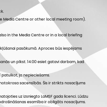
k.
the Media Centre or other local meeting room).
lso in the Media Centre or in a local briefing
 iekļūšanai pasākumā. Aproces būs iespējams
ršanās un plkst. 14:00 esiet gatavi darbam, kad
 patulkot, ja nepieciešams.
otokrosa sacensībās. Šis ir strikts nosacījums
matojoties uz izsniegto LaMSF gada licenci. Lūdzu
pdrošināšanas esamība ir obligāts nosacījums.