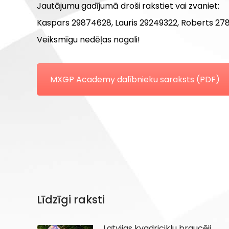
Jautājumu gadījumā droši rakstiet vai zvaniet:
Kaspars 29874628, Lauris 29249322, Roberts 27
Veiksmīgu nedēļas nogali!
MXGP Academy dalībnieku saraksts (PDF)
Līdzīgi raksti
Latvijas kvadriciklu braucēji