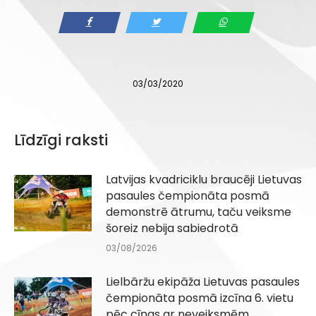
03/03/2020
Līdzīgi raksti
Latvijas kvadriciklu braucēji Lietuvas
pasaules čempionāta posmā
demonstrē ātrumu, taču veiksme
šoreiz nebija sabiedrotā
03/08/2026
Lielbāržu ekipāža Lietuvas pasaules
čempionāta posmā izcīna 6. vietu
pēc cīņas ar neveiksmēm