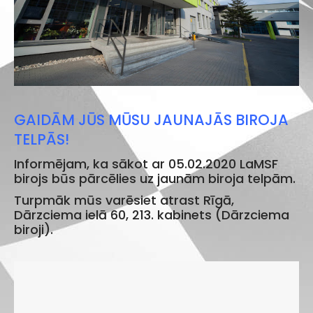
GAIDĀM JŪS MŪSU JAUNAJĀS BIROJA
TELPĀS!
Informējam, ka sākot ar 05.02.2020 LaMSF
birojs būs pārcēlies uz jaunām biroja telpām.
Turpmāk mūs varēsiet atrast Rīgā,
Dārzciema ielā 60, 213. kabinets (Dārzciema
biroji).