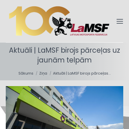
Aktuāli | LaMSF birojs pārceļas uz
jaunām telpām
You are here:
Sākums
Ziņa
Aktuāli | LaMSF birojs pārceļas…