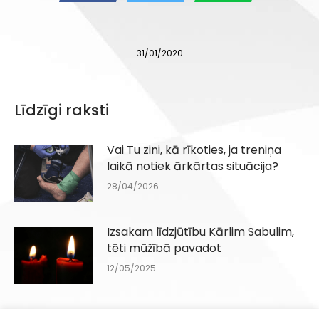
31/01/2020
Līdzīgi raksti
Vai Tu zini, kā rīkoties, ja treniņa
laikā notiek ārkārtas situācija?
28/04/2026
Izsakam līdzjūtību Kārlim Sabulim,
tēti mūžībā pavadot
12/05/2025
Motosporta veterānu saiets 2025.