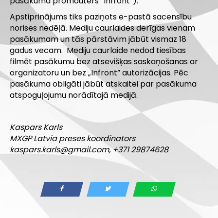
pasākuma promouters “Infront”).
Apstiprinājums tiks paziņots e-pastā sacensību
norises nedēļā. Mediju caurlaides derīgas vienam
pasākumam un tās pārstāvim jābūt vismaz 18
gadus vecam. Mediju caurlaide nedod tiesības
filmēt pasākumu bez atsevišķas saskaņošanas ar
organizatoru un bez „Infront” autorizācijas. Pēc
pasākuma obligāti jābūt atskaitei par pasākuma
atspoguļojumu norādītajā medijā.
Kaspars Karls
MXGP Latvia preses koordinators
kaspars.karls@gmail.com
, +371 29874628