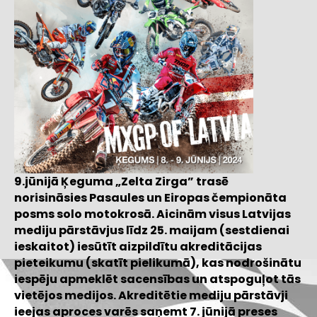
9.jūnijā Ķeguma „Zelta Zirga” trasē
norisināsies Pasaules un Eiropas čempionāta
posms solo motokrosā. Aicinām visus Latvijas
mediju pārstāvjus līdz 25. maijam (sestdienai
ieskaitot) iesūtīt aizpildītu akreditācijas
pieteikumu (skatīt pielikumā), kas nodrošinātu
iespēju apmeklēt sacensības un atspoguļot tās
vietējos medijos. Akreditētie mediju pārstāvji
ieejas aproces varēs saņemt 7. jūnijā preses