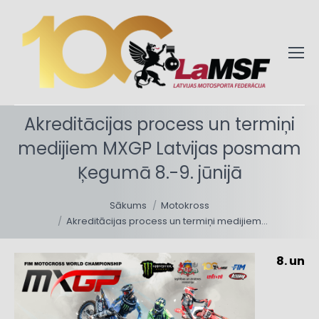
Akreditācijas process un termiņi
medijiem MXGP Latvijas posmam
Ķegumā 8.-9. jūnijā
You are here:
Sākums
Motokross
Akreditācijas process un termiņi medijiem…
8. un