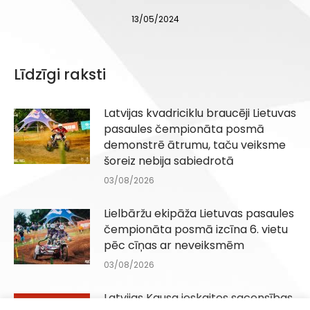
13/05/2024
Līdzīgi raksti
Latvijas kvadriciklu braucēji Lietuvas
pasaules čempionāta posmā
demonstrē ātrumu, taču veiksme
šoreiz nebija sabiedrotā
03/08/2026
Lielbāržu ekipāža Lietuvas pasaules
čempionāta posmā izcīna 6. vietu
pēc cīņas ar neveiksmēm
03/08/2026
Latvijas Kausa ieskaites sacensības