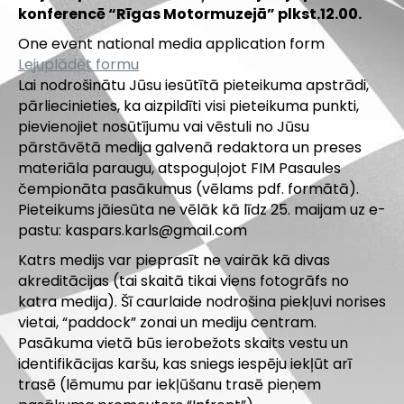
konferencē “Rīgas Motormuzejā” plkst.12.00.
One event national media application form
Lejuplādēt formu
Lai nodrošinātu Jūsu iesūtītā pieteikuma apstrādi,
pārliecinieties, ka aizpildīti visi pieteikuma punkti,
pievienojiet nosūtījumu vai vēstuli no Jūsu
pārstāvētā medija galvenā redaktora un preses
materiāla paraugu, atspoguļojot FIM Pasaules
čempionāta pasākumus (vēlams pdf. formātā).
Pieteikums jāiesūta ne vēlāk kā līdz 25. maijam uz e-
pastu:
kaspars.karls@gmail.com
Katrs medijs var pieprasīt ne vairāk kā divas
akreditācijas (tai skaitā tikai viens fotogrāfs no
katra medija). Šī caurlaide nodrošina piekļuvi norises
vietai, “paddock” zonai un mediju centram.
Pasākuma vietā būs ierobežots skaits vestu un
identifikācijas karšu, kas sniegs iespēju iekļūt arī
trasē (lēmumu par iekļūšanu trasē pieņem