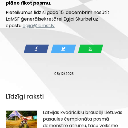
plāno rīkot posmu.
Pieteikumus līdz šī gada 15. decembrim nosūtīt
LaMSF ģenerālsekretārei Egijai Skurbei uz
epastu
egija@lamsf.lv
08/12/2023
Līdzīgi raksti
Latvijas kvadriciklu braucēji Lietuvas
pasaules čempionāta posmā
demonstrē ātrumu, taču veiksme