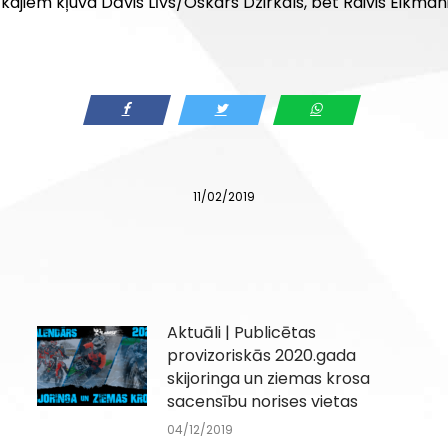
kajiem kļuva Dāvis Līvs/Oskars Dzirkals, bet Raivis Eikmani
11/02/2019
Aktuāli | Publicētas
provizoriskās 2020.gada
skijoringa un ziemas krosa
sacensību norises vietas
04/12/2019