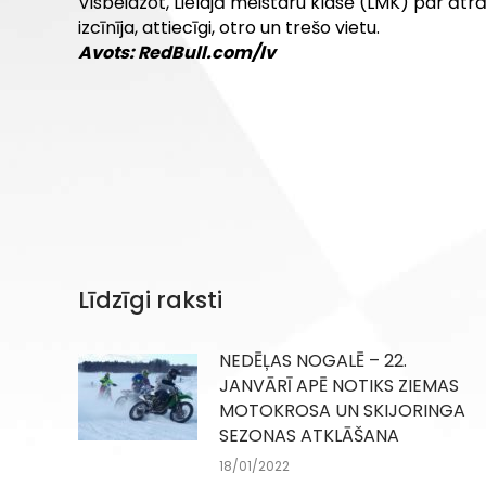
Visbeidzot, Lielajā meistaru klasē (LMK) par ātrā
izcīnīja, attiecīgi, otro un trešo vietu.
Avots: RedBull.com/lv
Līdzīgi raksti
NEDĒĻAS NOGALĒ – 22.
JANVĀRĪ APĒ NOTIKS ZIEMAS
MOTOKROSA UN SKIJORINGA
SEZONAS ATKLĀŠANA
18/01/2022