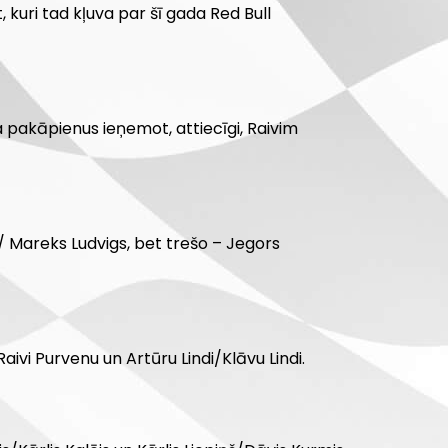
 kuri tad kļuva par šī gada Red Bull
 pakāpienus ieņemot, attiecīgi, Raivim
s/ Mareks Ludvigs, bet trešo – Jegors
Raivi Purvenu un Artūru Lindi/Klāvu Lindi.