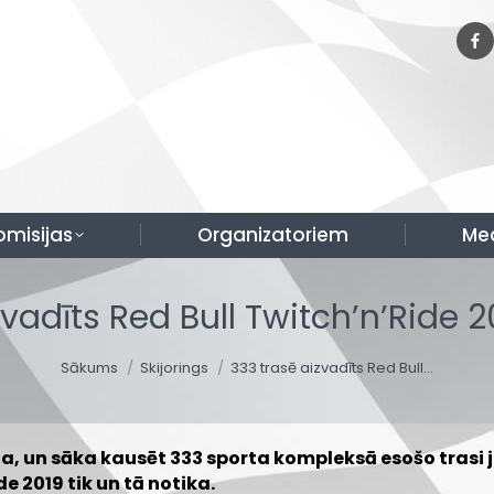
omisijas
Organizatoriem
Me
vadīts Red Bull Twitch’n’Ride 2
You are here:
Sākums
Skijorings
333 trasē aizvadīts Red Bull…
ota, un sāka kausēt 333 sporta kompleksā esošo tras
de 2019 tik un tā notika.