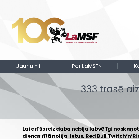
Jaunumi
Par LaMSF
K
333 trasē aiz
Lai arī šoreiz daba nebija labvēlīgi noskaņ
dienas rītā nolija lietus, Red Bull Twitch’n’Ri