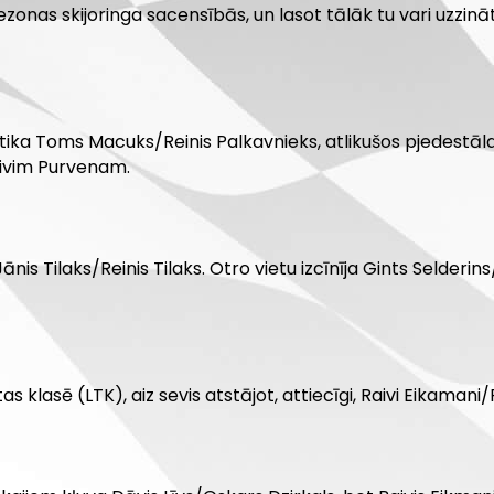
onas skijoringa sacensībās, un lasot tālāk tu vari uzzināt,
ika Toms Macuks/Reinis Palkavnieks, atlikušos pjedestāla
ivim Purvenam.
s Tilaks/Reinis Tilaks. Otro vietu izcīnīja Gints Selderin
s klasē (LTK), aiz sevis atstājot, attiecīgi, Raivi Eikamani/