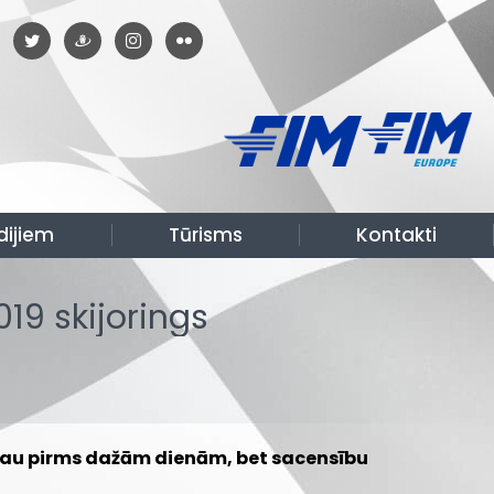
dijiem
Tūrisms
Kontakti
019 skijorings
i jau pirms dažām dienām, bet sacensību