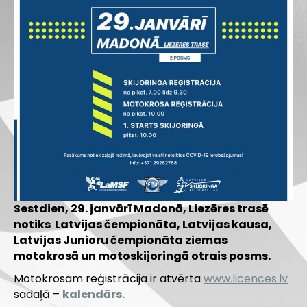
Sestdien, 29. janvārī Madonā, Liezēres trasē
notiks Latvijas čempionāta, Latvijas kausa,
Latvijas Junioru čempionāta ziemas
motokrosā un motoskijoringā otrais posms.
Motokrosam reģistrācija ir atvērta
www.licences.lv
sadaļā –
kalendārs.