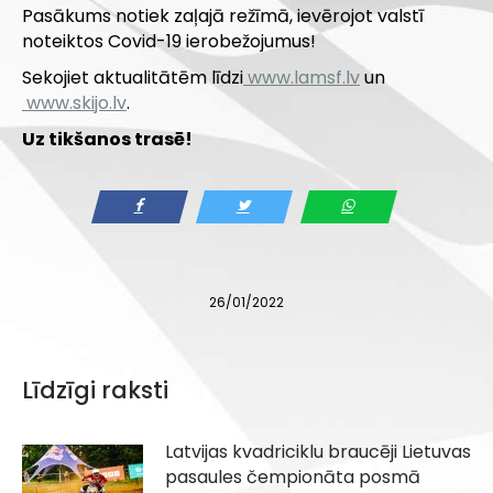
Pasākums notiek zaļajā režīmā, ievērojot valstī
noteiktos Covid-19 ierobežojumus!
Sekojiet aktualitātēm līdzi
www.lamsf.lv
un
www.skijo.lv
.
Uz tikšanos trasē!
26/01/2022
Līdzīgi raksti
Latvijas kvadriciklu braucēji Lietuvas
pasaules čempionāta posmā