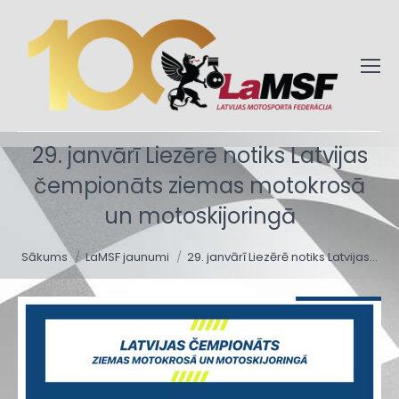
29. janvārī Liezērē notiks Latvijas
čempionāts ziemas motokrosā
un motoskijoringā
You are here:
Sākums
LaMSF jaunumi
29. janvārī Liezērē notiks Latvijas…