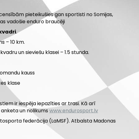
ensībām pieteikušies gan sportisti no Somijas,
tvijas vadošie enduro braucēji
 kvadri
.
s – 10 km.
kvadru un sieviešu klasei – 1.5 stunda.
u komandu kauss
etes klase
iem ir iespēja iepazīties ar trasi. Kā arī
a anketa un nolikums
www.endurosport.lv
Motosporta federācija (LaMSF). Atbalsta Madonas