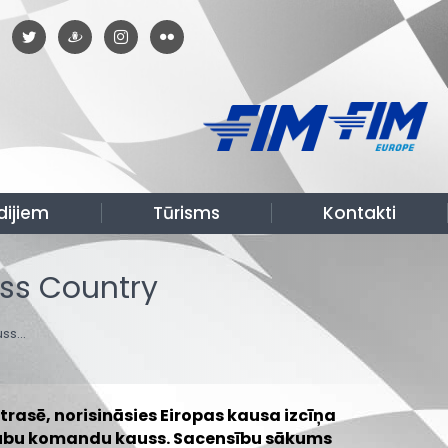
dijiem
Tūrisms
Kontakti
ss Country
uss…
rasē, norisināsies Eiropas kausa izcīņa
 klubu komandu kauss. Sacensību sākums