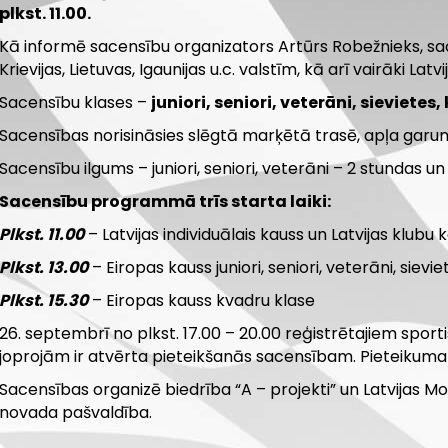
plkst. 11.00.
Kā informē sacensību organizators Artūrs Robežnieks, sac
Krievijas, Lietuvas, Igaunijas u.c. valstīm, kā arī vairāki La
Sacensību klases –
juniori, seniori, veterāni, sievietes,
Sacensības norisināsies slēgtā marķētā trasē, apļa garum
Sacensību ilgums – juniori, seniori, veterāni – 2 stundas un 
Sacensību programmā trīs starta laiki:
Plkst. 11.00
– Latvijas individuālais kauss un Latvijas klub
Plkst. 13.00
– Eiropas kauss juniori, seniori, veterāni, sievi
Plkst. 15.30
– Eiropas kauss kvadru klase
26. septembrī no plkst. 17.00 – 20.00 reģistrētajiem sportist
joprojām ir atvērta pieteikšanās sacensībam. Pieteikum
Sacensības organizē biedrība “A – projekti” un Latvijas 
novada pašvaldība.