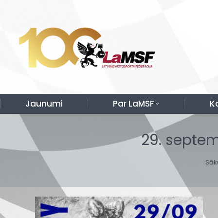
Jaunumi
Par LaMSF
K
29. septe
You
Sāk