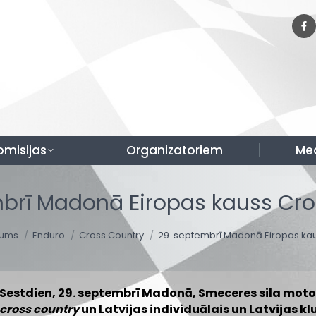
omisijas
Organizatoriem
Me
mbrī Madonā Eiropas kauss Cro
 are here:
ums
Enduro
Cross Country
29. septembrī Madonā Eiropas ka
Sestdien, 29. septembrī Madonā, Smeceres sila motot
cross country
un Latvijas individuālais un Latvijas