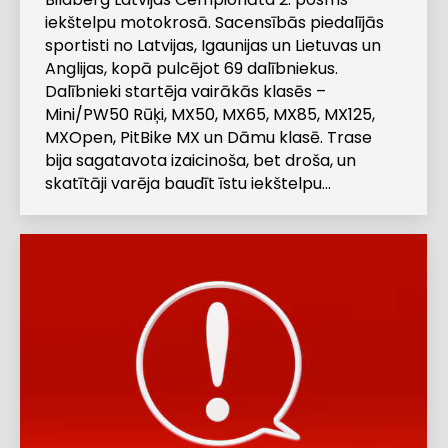
iekštelpu motokrosā. Sacensībās piedalījās
sportisti no Latvijas, Igaunijas un Lietuvas un
Anglijas, kopā pulcējot 69 dalībniekus.
Dalībnieki startēja vairākās klasēs –
Mini/PW50 Rūķi, MX50, MX65, MX85, MX125,
MXOpen, PitBike MX un Dāmu klasē. Trase
bija sagatavota izaicinoša, bet droša, un
skatītāji varēja baudīt īstu iekštelpu…