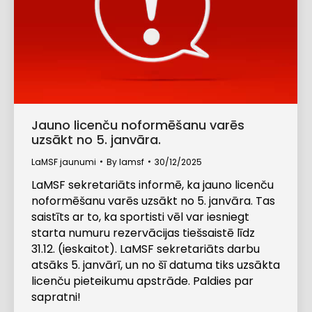
Jauno licenču noformēšanu varēs
uzsākt no 5. janvāra.
LaMSF jaunumi
By
lamsf
30/12/2025
LaMSF sekretariāts informē, ka jauno licenču
noformēšanu varēs uzsākt no 5. janvāra. Tas
saistīts ar to, ka sportisti vēl var iesniegt
starta numuru rezervācijas tiešsaistē līdz
31.12. (ieskaitot). LaMSF sekretariāts darbu
atsāks 5. janvārī, un no šī datuma tiks uzsākta
licenču pieteikumu apstrāde. Paldies par
sapratni!