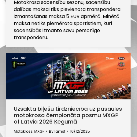
Motokrosa sacensību sezonu, sacensību
dalības maksai tiks pievienota transpondera
izmantošanas maksa 5 EUR apmērā. Minētā
maksa netiks piemērota sportistiem, kuri
sacensībās izmanto savu personīgo
transponderu.
Uzsākta biļešu tirdzniecība uz pasaules
motokrosa čempionāta posmu MXGP
of Latvia 2026 Ķegumā
Motokross
,
MXGP
By
lamsf
16/12/2025