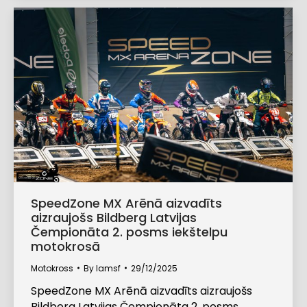
SpeedZone MX Arēnā aizvadīts
aizraujošs Bildberg Latvijas
Čempionāta 2. posms iekštelpu
motokrosā
Motokross
By
lamsf
29/12/2025
SpeedZone MX Arēnā aizvadīts aizraujošs
Bildberg Latvijas Čempionāta 2. posms