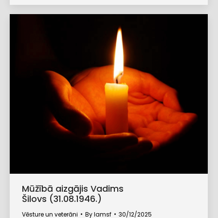
Mūžībā aizgājis Vadims
Šilovs (31.08.1946.)
Vēsture un veterāni
By
lamsf
30/12/2025