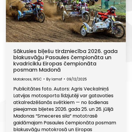
Sākusies biļešu tirdzniecība 2026. gada
blakusvāģu Pasaules čempionāta un
kvadriciklu Eiropas čempionāta
posmam Madonā
Motokross
,
WSC
By
lamsf
09/12/2025
Publicitātes foto. Autors: Agris Veckalniņš
Latvijas motosporta līdzjutēji var gatavoties
atkalredzēšanās svētkiem — no šodienas
pieejamas biļetes 2026. gada 25. un 26. jūlijā
Madonas “Smeceres sila” mototrasē
gaidāmajam Pasaules čempionāta posmam
blakusvāģu motokrosā un Eiropas