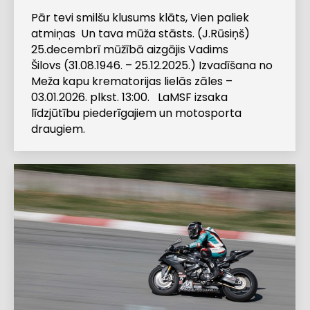
Pār tevi smilšu klusums klāts, Vien paliek
atmiņas Un tava mūža stāsts. (J.Rūsiņš)
25.decembrī mūžībā aizgājis Vadims
Šilovs (31.08.1946. – 25.12.2025.) Izvadīšana no
Meža kapu krematorijas lielās zāles –
03.01.2026. plkst. 13:00. LaMSF izsaka
līdzjūtību piederīgajiem un motosporta
draugiem.