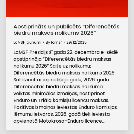
Apstiprināts un publicēts “Diferencētās
biedru maksas nolikums 2026”
LaMSF jaunumi
By
lamsf
29/12/2025
LaMSF Prezidijs šī gada 22. decembra e-sēdē
apstiprināja “Diferencētās biedru maksas
nolikumu 2026” Saite uz nolikumu:
Diferencētās biedru maksas nolikums 2026
Salīdzinot ar iepriekšējo gadu, 2026. gada
Diferencētās biedru maksas nolikumā
veiktas minimālas izmaiņas, nostiprinot
Enduro un Triāla komisiju licenču maksas.
Pozitīvas izmaiņas ieviestas Enduro komisijas
lēmumu ietvaros. 2026. gadā tiek ieviesta
apvienotā Motokrosa–Enduro licence,…