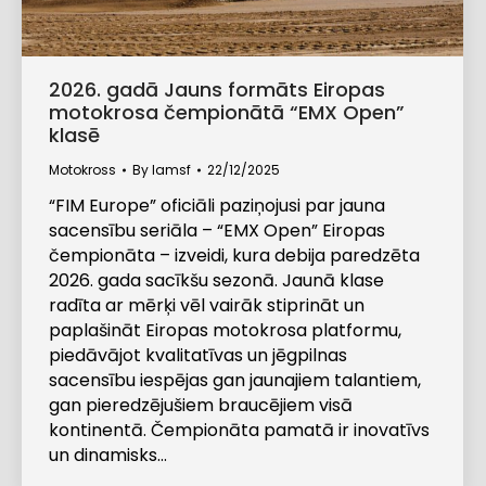
2026. gadā Jauns formāts Eiropas
motokrosa čempionātā “EMX Open”
klasē
Motokross
By
lamsf
22/12/2025
“FIM Europe” oficiāli paziņojusi par jauna
sacensību seriāla – “EMX Open” Eiropas
čempionāta – izveidi, kura debija paredzēta
2026. gada sacīkšu sezonā. Jaunā klase
radīta ar mērķi vēl vairāk stiprināt un
paplašināt Eiropas motokrosa platformu,
piedāvājot kvalitatīvas un jēgpilnas
sacensību iespējas gan jaunajiem talantiem,
gan pieredzējušiem braucējiem visā
kontinentā. Čempionāta pamatā ir inovatīvs
un dinamisks…