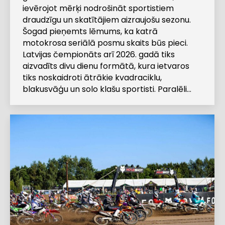
ievērojot mērķi nodrošināt sportistiem
draudzīgu un skatītājiem aizraujošu sezonu.
Šogad pieņemts lēmums, ka katrā
motokrosa seriālā posmu skaits būs pieci.
Latvijas čempionāts arī 2026. gadā tiks
aizvadīts divu dienu formātā, kura ietvaros
tiks noskaidroti ātrākie kvadraciklu,
blakusvāģu un solo klašu sportisti. Paralēli…