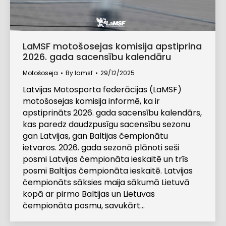
LaMSF motošosejas komisija apstiprina
2026. gada sacensību kalendāru
Motošoseja
By
lamsf
29/12/2025
Latvijas Motosporta federācijas (LaMSF)
motošosejas komisija informē, ka ir
apstiprināts 2026. gada sacensību kalendārs,
kas paredz daudzpusīgu sacensību sezonu
gan Latvijas, gan Baltijas čempionātu
ietvaros. 2026. gada sezonā plānoti seši
posmi Latvijas čempionāta ieskaitē un trīs
posmi Baltijas čempionāta ieskaitē. Latvijas
čempionāts sāksies maija sākumā Lietuvā
kopā ar pirmo Baltijas un Lietuvas
čempionāta posmu, savukārt…