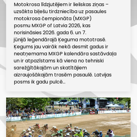
Motokrosa līdzjutējiem ir lieliskas ziņas –
uzsākta biļešu tirdzniecība uz pasaules
motokrosa čempionāta (MXGP)
posmu MXGP of Latvia 2026, kas
norisināsies 2026. gada 6. un 7.
jūnijā leģendārajā Ķeguma mototrasē.
Ķegums jau vairāk nekā desmit gadus ir
neatņemama MXGP kalendāra sastāvdaļa
un ir atpazīstams kā viena no tehniski
sarežģītākajām un skatītājiem
aizraujošākajām trasēm pasaulē. Latvijas
posms ik gadu pulcē…