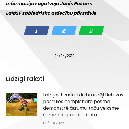
I
n
formāciju sagatvoja
Jānis Pastars
LaMSF sabiedrisko attiecību pārstāvis
24/04/2019
Līdzīgi raksti
Latvijas kvadriciklu braucēji Lietuvas
pasaules čempionāta posmā
demonstrē ātrumu, taču veiksme
šoreiz nebija sabiedrotā
03/08/2026