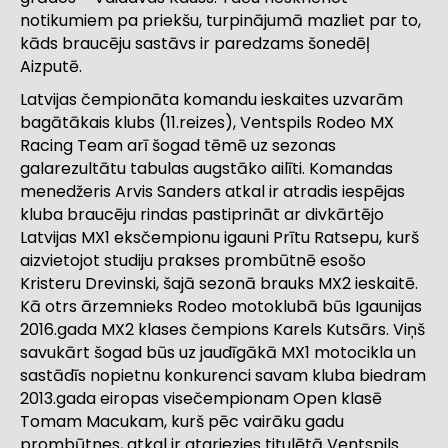
notikumiem pa priekšu, turpinājumā mazliet par to,
kāds braucēju sastāvs ir paredzams šonedēļ
Aizputē.
Latvijas čempionāta komandu ieskaites uzvarām
bagātākais klubs (11.reizes), Ventspils Rodeo MX
Racing Team arī šogad tēmē uz sezonas
galarezultātu tabulas augstāko ailīti. Komandas
menedžeris Arvis Sanders atkal ir atradis iespējas
kluba braucēju rindas pastiprināt ar divkārtējo
Latvijas MX1 eksčempionu igauni Prītu Ratsepu, kurš
aizvietojot studiju prakses prombūtnē esošo
Kristeru Drevinski, šajā sezonā brauks MX2 ieskaitē.
Kā otrs ārzemnieks Rodeo motoklubā būs Igaunijas
2016.gada MX2 klases čempions Karels Kutsārs. Viņš
savukārt šogad būs uz jaudīgākā MX1 motocikla un
sastādīs nopietnu konkurenci savam kluba biedram
2013.gada eiropas visečempionam Open klasē
Tomam Macukam, kurš pēc vairāku gadu
prombūtnes, atkal ir atgriezies titulētā Ventspils