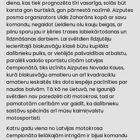
diena, kas tiek prognozēta tīri vasarīga, solās būt
karsta gan burtiskā, gan pārnestā nozīmē. Aizputes
posma organizators Uldis Zaharāns kopā ar savu
komandu, negaidot Lieldienu olu kauju beigas, ar
pilnu sparu jau ir ķēries trases labiekārtošanas un
līdzināšanas darbiem. Lai svētdien līdzjutēju
iecienītajā blakusvāģu klasē būtu kuplāks
dalībnieku pulks, ar vietējās pašvaldības atbalstu,
paralēli vadošo sportistu cīņām Latvijas
čempionātā, tiks izcīnīts Aizputes Novada Kauss,
kurā blakusvāģu amatieru un arī kvadraciklu
amatieru ieskaitēs tiks dota iespēja pacīnīties par
naudas balvām. Tā kā ne Lietuvā, ne Igaunijā
svētdien nav paredzēti citi motokrosi, tad ar
pamatotām cerībām var gaidīt, ka dalībnieku
sastāvu spēcinās arī mūsu kaimiņvalstu
motosportisti.
Katru gadu viena no Latvijas motokrosa
čempionāta lielākajām intrigām ir bijusi komandu