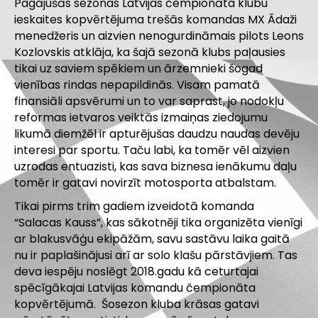
Pagājušās sezonas Latvijas čempionāta klubu
ieskaites kopvērtējuma trešās komandas MX Ādaži
menedžeris un aizvien nenogurdināmais pilots Leons
Kozlovskis atklāja, ka šajā sezonā klubs paļausies
tikai uz saviem spēkiem un ārzemnieki šogad
vienības rindas nepapildinās. Visam pamatā
finansiāli apsvērumi un to var saprast, jo nodokļu
reformas ietvaros veiktās izmaiņas ziedojumu
likumā diemžēl ir apturējušas daudzu naudas devēju
interesi par sportu. Taču labi, ka tomēr vēl aizvien
uzrodas entuazisti, kas sava biznesa ienākumu daļu
tomēr ir gatavi novirzīt motosporta atbalstam.
Tikai pirms trim gadiem izveidotā komanda
“Salacas Kauss”, kas sākotnēji tika organizēta vienīgi
ar blakusvāģu ekipāžām, savu sastāvu laika gaitā
nu ir paplašinājusi arī ar solo klašu pārstāvjiem. Tas
deva iespēju noslēgt 2018.gadu kā ceturtajai
spēcīgākajai Latvijas komandu čempionāta
kopvērtējumā. Šosezon kluba krāsas gatavi