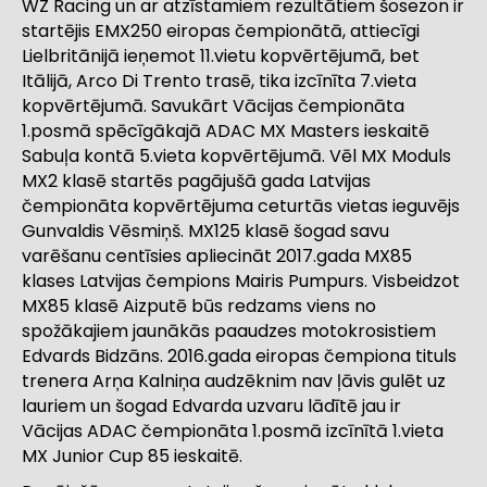
WZ Racing un ar atzīstamiem rezultātiem šosezon ir
startējis EMX250 eiropas čempionātā, attiecīgi
Lielbritānijā ieņemot 11.vietu kopvērtējumā, bet
Itālijā, Arco Di Trento trasē, tika izcīnīta 7.vieta
kopvērtējumā. Savukārt Vācijas čempionāta
1.posmā spēcīgākajā ADAC MX Masters ieskaitē
Sabuļa kontā 5.vieta kopvērtējumā. Vēl MX Moduls
MX2 klasē startēs pagājušā gada Latvijas
čempionāta kopvērtējuma ceturtās vietas ieguvējs
Gunvaldis Vēsmiņš. MX125 klasē šogad savu
varēšanu centīsies apliecināt 2017.gada MX85
klases Latvijas čempions Mairis Pumpurs. Visbeidzot
MX85 klasē Aizputē būs redzams viens no
spožākajiem jaunākās paaudzes motokrosistiem
Edvards Bidzāns. 2016.gada eiropas čempiona tituls
trenera Arņa Kalniņa audzēknim nav ļāvis gulēt uz
lauriem un šogad Edvarda uzvaru lādītē jau ir
Vācijas ADAC čempionāta 1.posmā izcīnītā 1.vieta
MX Junior Cup 85 ieskaitē.