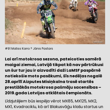
#91 Matiss Karro ? Jānis Pastars
Lai arī motokrosa sezona, pateicoties samērā
maigai ziemai, Latvijā tikpat kā nav pārtrūkusi
un šur tur jau ir aizvadīti daži LaMSF paspārnē
notiekošie moto pasākumi, šīs nedēļas nogalē
28.aprīlī Aizputes Misiņkalna trasē startēs
prestižākās motokrosa pašmāju sacensības –
2019.gada Latvijas atklātais čempionāts.
Līdzjutējiem būs iespēja vērot MX85, MX125, MX2,
MX1, Kvadraciklu, kā arī Blakusvāģu klašu startus un