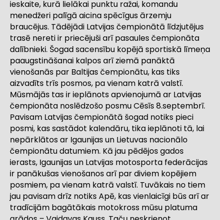
ieskaite, kurā lielākai punktu ražai, komandu
menedžeri palīgā aicina spēcīgus ārzemju
braucējus. Tādējādi Latvijas čempionātā līdzjutējus
trasē nereti ir priecējuši arī pasaules čempionāta
dalībnieki. Šogad sacensību kopējā sportiskā līmeņa
paaugstināšanai kalpos arī ziemā panāktā
vienošanās par Baltijas čempionātu, kas tiks
aizvadīts trīs posmos, pa vienam katrā valstī.
Mūsmājās tas ir ieplānots apvienojumā ar Latvijas
čempionāta noslēdzošo posmu Cēsīs 8.septembrī.
Pavisam Latvijas čempionātā šogad notiks pieci
posmi, kas sastādot kalendāru, tika ieplānoti tā, lai
nepārklātos ar Igaunijas un Lietuvas nacionālo
čempionātu datumiem. Kā jau pēdējos gados
ierasts, Igaunijas un Latvijas motosporta federācijas
ir panākušas vienošanos arī par diviem kopējiem
posmiem, pa vienam katrā valstī. Tuvākais no tiem
jau pavisam drīz notiks Apē, kas vienlaicīgi būs arī ar
tradīcijām bagātākais motokross mūsu platuma
grādos – Vaidavas Kauss. Taču neskrienot