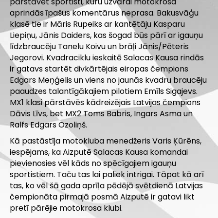
pārstāvēt sportisti, kuru uzvārdi motokrosa
aprindās īpašus komentārus neprasa. Bakusvāģu
klasē tie ir Māris Rupeiks ar kantētāju Kasparu
Liepiņu, Jānis Daiders, kas šogad būs pārī ar igauņu
līdzbraucēju Tanelu Koivu un brāļi Jānis/Pēteris
Jegorovi. Kvadraciklu ieskaitē Salacas Kausa rindās
ir gatavs startēt divkārtējais eiropas čempions
Edgars Meņģelis un viens no jaunās kvadru braucēju
paaudzes talantīgākajiem pilotiem Emīls Sigajevs.
MX1 klasi pārstāvēs kādreizējais Latvijas čempions
Dāvis Līvs, bet MX2 Toms Babris, Ingars Asma un
Ralfs Edgars Ozoliņš.
Kā pastāstīja motokluba menedžeris Varis Ķūrēns,
iespējams, ka Aizputē Salacas Kausa komandai
pievienosies vēl kāds no spēcīgajiem igauņu
sportistiem. Taču tas lai paliek intrigai. Tāpat kā arī
tas, ko vēl šā gada aprīļa pēdējā svētdienā Latvijas
čempionāta pirmajā posmā Aizputē ir gatavi likt
pretī pārējie motokrosa klubi.