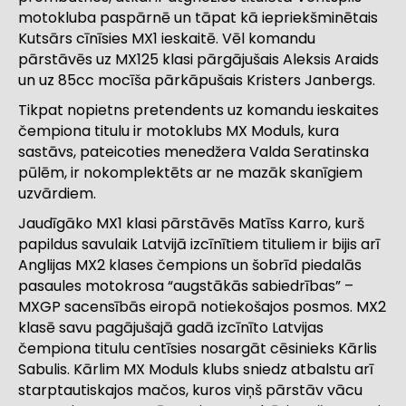
motokluba paspārnē un tāpat kā iepriekšminētais
Kutsārs cīnīsies MX1 ieskaitē. Vēl komandu
pārstāvēs uz MX125 klasi pārgājušais Aleksis Araids
un uz 85cc mocīša pārkāpušais Kristers Janbergs.
Tikpat nopietns pretendents uz komandu ieskaites
čempiona titulu ir motoklubs MX Moduls, kura
sastāvs, pateicoties menedžera Valda Seratinska
pūlēm, ir nokomplektēts ar ne mazāk skanīgiem
uzvārdiem.
Jaudīgāko MX1 klasi pārstāvēs Matīss Karro, kurš
papildus savulaik Latvijā izcīnītiem tituliem ir bijis arī
Anglijas MX2 klases čempions un šobrīd piedalās
pasaules motokrosa “augstākās sabiedrības” –
MXGP sacensībās eiropā notiekošajos posmos. MX2
klasē savu pagājušajā gadā izcīnīto Latvijas
čempiona titulu centīsies nosargāt cēsinieks Kārlis
Sabulis. Kārlim MX Moduls klubs sniedz atbalstu arī
starptautiskajos mačos, kuros viņš pārstāv vācu