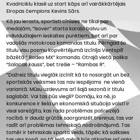
Kvadriciklu klasē uz start kāps arī vairākkārtējais
Eiropas čempions Kevins Sārs.
Kā jau ierasts, sportisti cīnīsies ne tikai par
medaļām, “Isover” starta karaļa balvu un
individuālajiem ieskaites punktiem, bet arī par
vadošās motokrosa komandas titulu. Pērngad šo
titulu visu posmu kopvērtējumā izcīnīja Ventspilī
bāzētā “ Rodeo MX” komanda. Otrajā vietā palika
“Salacas kauss”, bet trešie – “Rambas R”.
“Dažreiz titulu vieglāk izcīnīt kā to nosargāt un bez
sportiskās veiksmes tas nav iespējams ne vienā
variantā. Mūsu uzdevums arī šajā sezonā ir titulu
saglabāt. Vai tas būs viegli? Domāju, ka nē, jo
konkurence ir liela un ekonomiskā situācija valstī ir
visai sarežģīta, kas rada problēmas pašreizējā
rocībā. Ir daudz grūtāk saorganizēt treniņus, tas var
radīt arī problēmas tehniskajā nodrošinājumā. Tas
tomēr ir tehniskais sporta veids, tāpēc kā saliksies
tas viss kopā, no tā lielā mērā būs atkarīgs arī gala