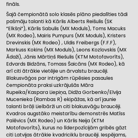
fināls.
Šajā čempionātā solo klasēs plāno piedalīties tādi
pašmāju talanti kā Kārlis Alberts Reišulis (SK
“Elkšņi”), Kārlis Sabulis (MX Moduls), Toms Macuks
(MX Rodeo), Mairis Pumpurs (MX Moduls), Kristers
Drevinskis (MX Rodeo) , Uldis Freibergs (F.F.F),
Markuss Kokins (MX Moduls), Leons Kozlovskis (MX
Ādaži), Jānis Mārtiņš Riešulis (KTM Motofavorīts),
Edvards Bidzāns, Tomass Šaicāns (MX Rodeo), kā
arī citi ātrākie vietējie un ārvalstu braucēji.
Blakusvāģos par intrigām rūpēsies pasaules
čempionāta praksi uzkrājušās Māra
Rupeika/Kaspara Liepiņa, Didža Gorbenko/Elvija
Mucenieka (Rambas R) ekipāžas, kā arī jaunie
talanti brāļi Lielbārži un citi blakusvāģu braucēji.
Kvadros augstāko meistarību demonstrēs Matīss
Palēvics (MX Rodeo) un Kārlis Neija (KTM
Motofavorīts), kurus no līderpozīcijām gribēs gāzt
citi Latvijas ātrākie kvadriciklu braucēji. Iespējams,