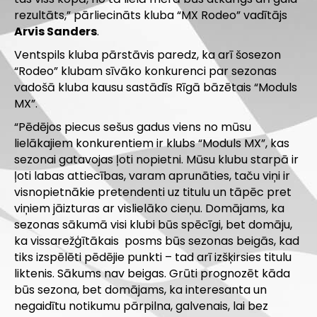
rezultāts,” pārliecināts kluba “MX Rodeo” vadītājs
Arvis Sanders
.
Ventspils kluba pārstāvis paredz, ka arī šosezon
“Rodeo” klubam sīvāko konkurenci par sezonas
vadošā kluba kausu sastādīs Rīgā bāzētais “Moduls
MX”.
“Pēdējos piecus sešus gadus viens no mūsu
lielākajiem konkurentiem ir klubs “Moduls MX”, kas
sezonai gatavojas ļoti nopietni. Mūsu klubu starpā ir
ļoti labas attiecības, varam aprunāties, taču viņi ir
visnopietnākie pretendenti uz titulu un tāpēc pret
viņiem jāizturas ar vislielāko cieņu. Domājams, ka
sezonas sākumā visi klubi būs spēcīgi, bet domāju,
ka vissarežģītākais posms būs sezonas beigās, kad
tiks izspēlēti pēdējie punkti – tad arī izšķirsies titulu
liktenis. Sākums nav beigas. Grūti prognozēt kāda
būs sezona, bet domājams, ka interesanta un
negaidītu notikumu pārpilna, galvenais, lai bez