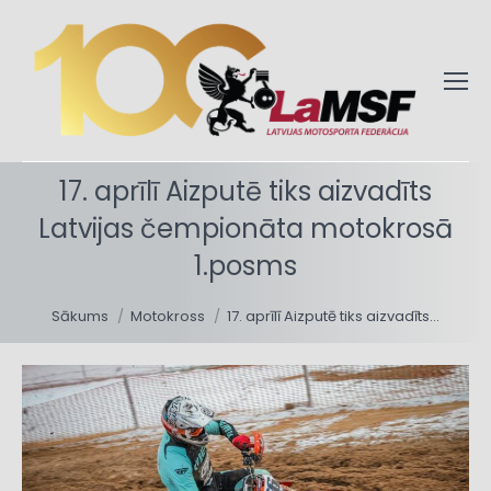
17. aprīlī Aizputē tiks aizvadīts
Latvijas čempionāta motokrosā
1.posms
You are here:
Sākums
Motokross
17. aprīlī Aizputē tiks aizvadīts…