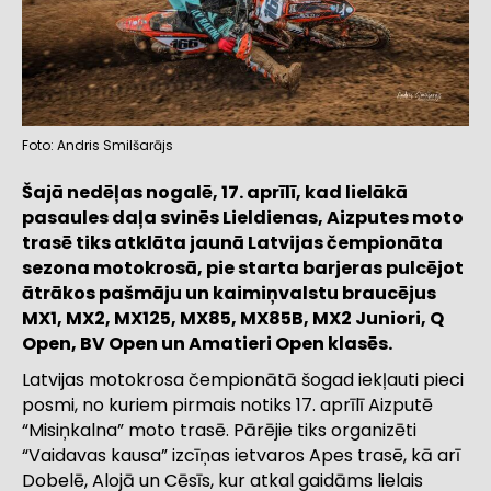
Foto: Andris Smilšarājs
Šajā nedēļas nogalē, 17. aprīlī, kad lielākā
pasaules daļa svinēs Lieldienas, Aizputes moto
trasē tiks atklāta jaunā Latvijas čempionāta
sezona motokrosā, pie starta barjeras pulcējot
ātrākos pašmāju un kaimiņvalstu braucējus
MX1, MX2, MX125, MX85, MX85B, MX2 Juniori, Q
Open, BV Open un Amatieri Open klasēs.
Latvijas motokrosa čempionātā šogad iekļauti pieci
posmi, no kuriem pirmais notiks 17. aprīlī Aizputē
“Misiņkalna” moto trasē. Pārējie tiks organizēti
“Vaidavas kausa” izcīņas ietvaros Apes trasē, kā arī
Dobelē, Alojā un Cēsīs, kur atkal gaidāms lielais