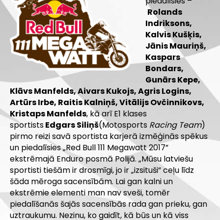
piedalīsies –
Rolands
Indriksons
,
Kalvis Kušķis,
Jānis Mauriņš,
Kaspars
Bondars,
Gunārs Kepe,
Klāvs Manfelds, Aivars Kukojs, Agris Logins,
Artūrs Irbe, Raitis Kalniņš, Vitālijs Ovčinnikovs,
Kristaps Manfelds
, kā arī E1 klases
sportists
Edgars Siliņš
(Motosports
Racing Team
)
pirmo reizi savā sportista karjerā izmēģinās spēkus
un piedalīsies „Red Bull 111 Megawatt 2017”
ekstrēmajā Enduro posmā Polijā. „Mūsu latviešu
sportisti tiešām ir drosmīgi, jo ir „izsituši” ceļu līdz
šāda mēroga sacensībām. Lai gan kalni un
ekstrēmie elementi man nav sveši, tomēr
piedalīšanās šajās sacensībās rada gan prieku, gan
uztraukumu. Nezinu, ko gaidīt, kā būs un kā viss