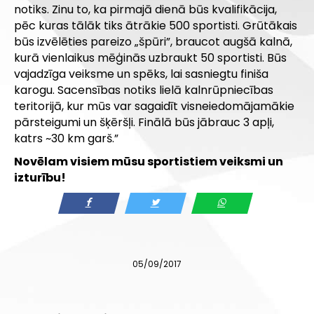
notiks. Zinu to, ka pirmajā dienā būs kvalifikācija,
pēc kuras tālāk tiks ātrākie 500 sportisti. Grūtākais
būs izvēlēties pareizo „špūri”, braucot augšā kalnā,
kurā vienlaikus mēģinās uzbraukt 50 sportisti. Būs
vajadzīga veiksme un spēks, lai sasniegtu finiša
karogu. Sacensības notiks lielā kalnrūpniecības
teritorijā, kur mūs var sagaidīt visneiedomājamākie
pārsteigumi un šķēršļi. Finālā būs jābrauc 3 apļi,
katrs ~30 km garš.”
Novēlam visiem mūsu sportistiem veiksmi un
izturību!
05/09/2017