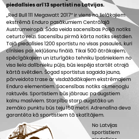
piedalīsies arī 13 sportisti no Latvijas.
„Red Bull 111 Megawatt 2017” ir viens no lielākajiem
ekstrēmā Enduro pasākumiem Centrālajā
Austrumeiropā. Šāda veida sacensības Polijā notiks
ceturto reizi. Sacensību pirmā kārta notiks sestdien.
Tajā piedalīsies 1200 sportistu no visas pasaules, kuri
cīnīsies par iekļūšanu finālā. Tikai 500 ātrākajiem,
spēcīgākajiem un izturīgāko tehniku īpašniekiem no
visa liela dalībnieku pūļa, būs iespēja startēt otrajā
kārtā svētdien. Šogad sportistus sagaida jauna,
pārveidota trase ar visdažādākajiem ekstrēmajiem
Enduro elementiem. Sacensības notiks akmeņogļu
raktuvēs. Sportistiem būs jābrauc pa augstiem
kalnu masīviem. Starpība starp augstāko un
zemāko punktu būs teju 150 metri. Adrenalīna deva
garantēta kā sportistiem tā skatītājiem.
No Latvijas
sportistiem